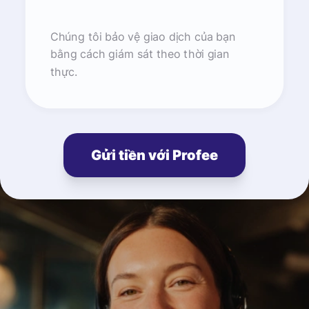
Chúng tôi bảo vệ giao dịch của bạn
bằng cách giám sát theo thời gian
thực.
Gửi tiền với Profee