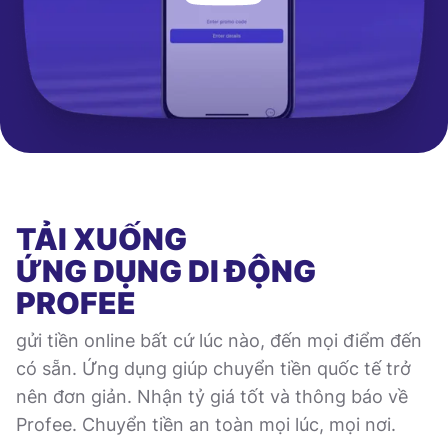
TẢI XUỐNG
ỨNG DỤNG DI ĐỘNG
PROFEE
gửi tiền online bất cứ lúc nào, đến mọi điểm đến
có sẵn. Ứng dụng giúp chuyển tiền quốc tế trở
nên đơn giản. Nhận tỷ giá tốt và thông báo về
Profee. Chuyển tiền an toàn mọi lúc, mọi nơi.