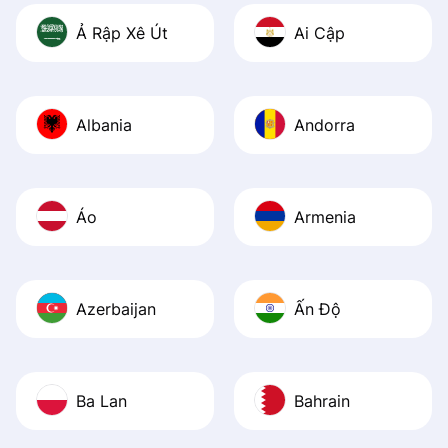
journey was smo
Ả Rập Xê Út
Ai Cập
Recommend it!
Albania
Andorra
Áo
Armenia
Azerbaijan
Ấn Độ
Ba Lan
Bahrain