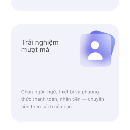
Trải nghiệm
mượt mà
Chọn ngôn ngữ, thiết bị và phương
thức thanh toán, nhận tiền — chuyển
tiền theo cách của bạn