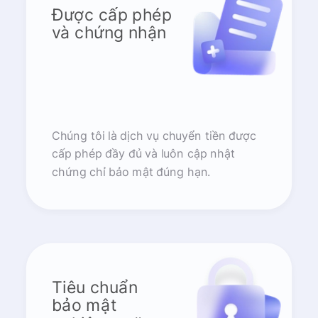
Được cấp phép
và chứng nhận
Chúng tôi là dịch vụ chuyển tiền được
cấp phép đầy đủ và luôn cập nhật
chứng chỉ bảo mật đúng hạn.
Tiêu chuẩn
bảo mật