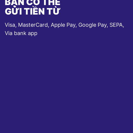
BẠN CÓ THỂ
GỬI TIỀN TỪ
Visa, MasterCard, Apple Pay, Google Pay, SEPA,
Via bank app