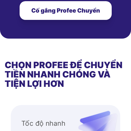
Cố gắng Profee Chuyển
CHỌN PROFEE ĐỂ CHUYỂN
TIỀN NHANH CHÓNG VÀ
TIỆN LỢI HƠN
Tốc độ nhanh