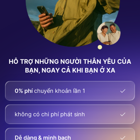
HỖ TRỢ NHỮNG NGƯỜI THÂN YÊU CỦA
BẠN, NGAY CẢ KHI BẠN Ở XA
0% phí
chuyển khoản lần 1
không có chi phí phát sinh
Dễ dàng & minh bạch