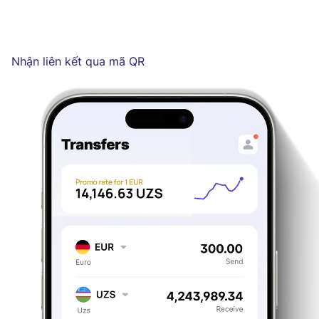
Nhận liên kết qua mã QR