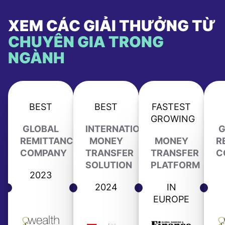
XEM CÁC GIẢI THƯỞNG TỪ
CHUYÊN GIA TRONG
NGÀNH
BEST
BEST
FASTEST
GROWING
GLOBAL
INTERNATIONAL
G
REMITTANCE
MONEY
MONEY
R
COMPANY
TRANSFER
TRANSFER
C
SOLUTION
PLATFORM
2023
2024
IN
EUROPE