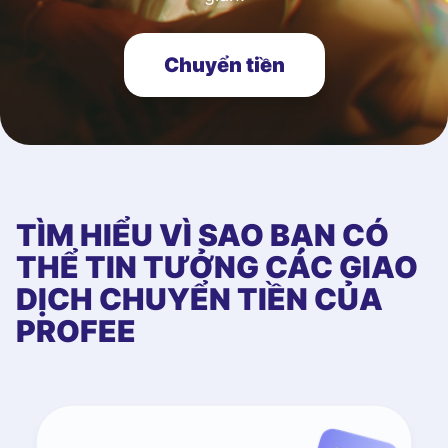
Chuyển tiền
TÌM HIỂU VÌ SAO BẠN CÓ
THỂ TIN TƯỞNG CÁC GIAO
DỊCH CHUYỂN TIỀN CỦA
PROFEE