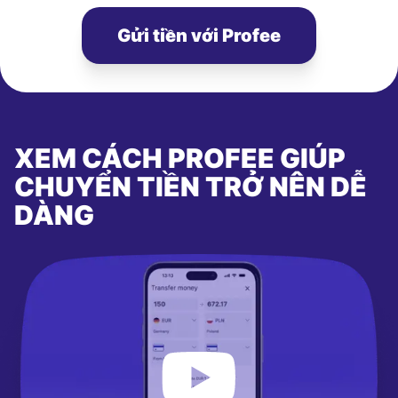
Gửi tiền với Profee
XEM CÁCH PROFEE GIÚP
CHUYỂN TIỀN TRỞ NÊN DỄ
DÀNG