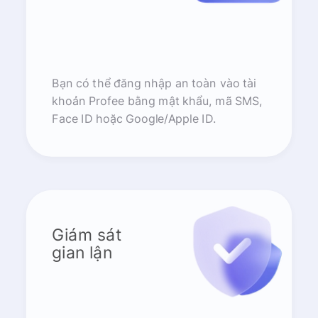
Bạn có thể đăng nhập an toàn vào tài
khoản Profee bằng mật khẩu, mã SMS,
Face ID hoặc Google/Apple ID.
Giám sát
gian lận