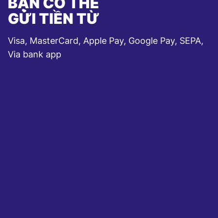
BẠN CÓ THỂ
GỬI TIỀN TỪ
Visa, MasterCard, Apple Pay, Google Pay, SEPA,
Via bank app