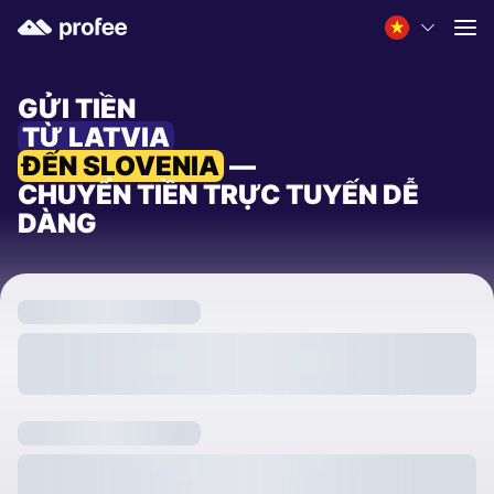
GỬI TIỀN
TỪ LATVIA
ĐẾN SLOVENIA
—
CHUYỂN TIỀN TRỰC TUYẾN DỄ
DÀNG