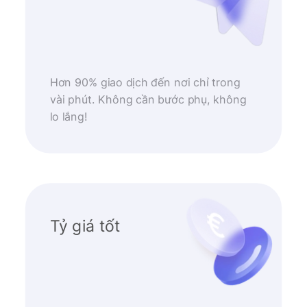
Hơn 90% giao dịch đến nơi chỉ trong
vài phút. Không cần bước phụ, không
lo lắng!
Tỷ giá tốt