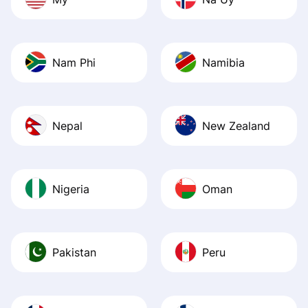
Nam Phi
Namibia
Nepal
New Zealand
Nigeria
Oman
Pakistan
Peru