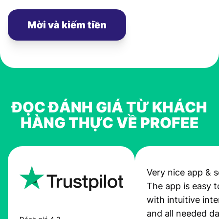
Mời và kiếm tiền
ĐỌC ĐÁNH GIÁ TỪ KHÁCH
HÀNG THỰC VỀ PROFEE
Very nice app & s
The app is easy t
with intuitive int
and all needed da