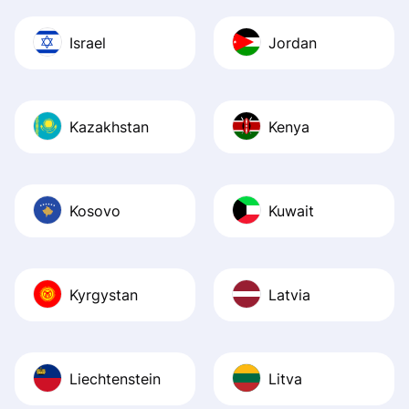
Israel
Jordan
Kazakhstan
Kenya
Kosovo
Kuwait
Kyrgystan
Latvia
Liechtenstein
Litva