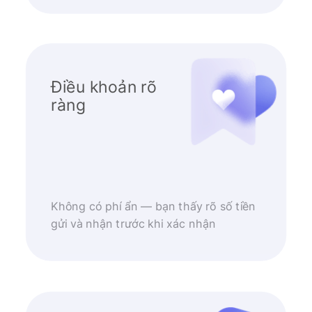
Điều khoản rõ
ràng
Không có phí ẩn — bạn thấy rõ số tiền
gửi và nhận trước khi xác nhận