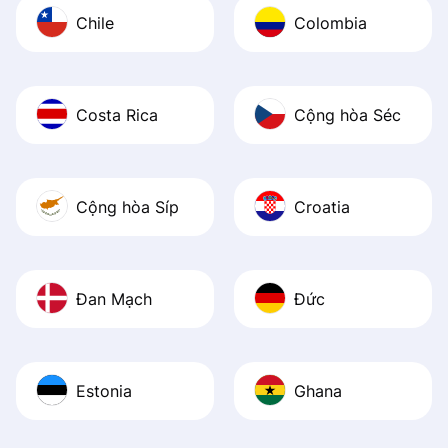
Chile
Colombia
Costa Rica
Cộng hòa Séc
Cộng hòa Síp
Croatia
Đan Mạch
Đức
Estonia
Ghana