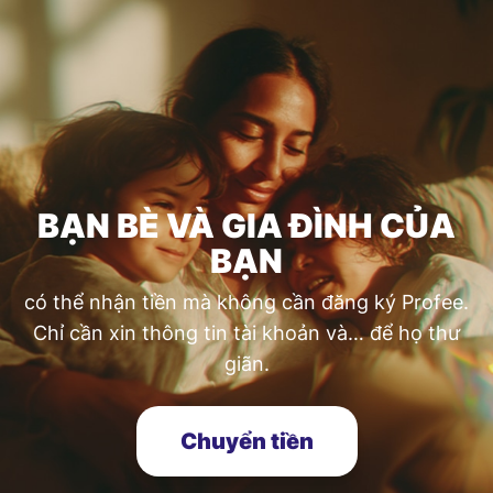
BẠN BÈ VÀ GIA ĐÌNH CỦA
BẠN
có thể nhận tiền mà không cần đăng ký Profee.
Chỉ cần xin thông tin tài khoản và… để họ thư
giãn.
Chuyển tiền