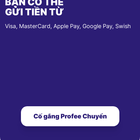
BẠN CÓ THỂ
GỬI TIỀN TỪ
Visa, MasterCard, Apple Pay, Google Pay, Swish
Cố gắng Profee Chuyển