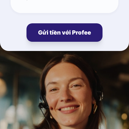
Gửi tiền với Profee