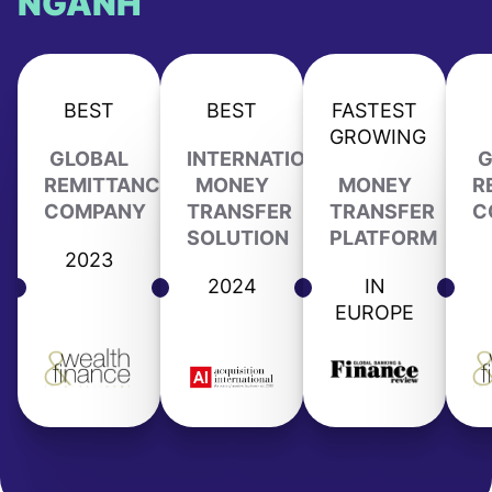
NGÀNH
BEST
BEST
FASTEST
GROWING
GLOBAL
INTERNATIONAL
G
REMITTANCE
MONEY
MONEY
R
COMPANY
TRANSFER
TRANSFER
C
SOLUTION
PLATFORM
2023
2024
IN
EUROPE