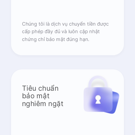
Chúng tôi là dịch vụ chuyển tiền được
cấp phép đầy đủ và luôn cập nhật
chứng chỉ bảo mật đúng hạn.
Tiêu chuẩn
bảo mật
nghiêm ngặt