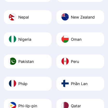
Nepal
New Zealand
Nigeria
Oman
Pakistan
Peru
Pháp
Phần Lan
Phi-líp-pin
Qatar