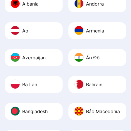
Albania
Andorra
Áo
Armenia
Azerbaijan
Ấn Độ
Ba Lan
Bahrain
Bangladesh
Bắc Macedonia