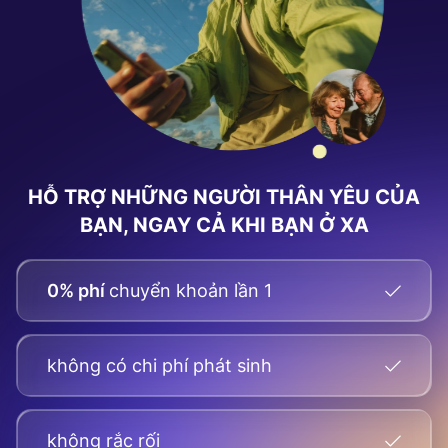
HỖ TRỢ NHỮNG NGƯỜI THÂN YÊU CỦA
BẠN, NGAY CẢ KHI BẠN Ở XA
0% phí
chuyển khoản lần 1
không có chi phí phát sinh
không rắc rối