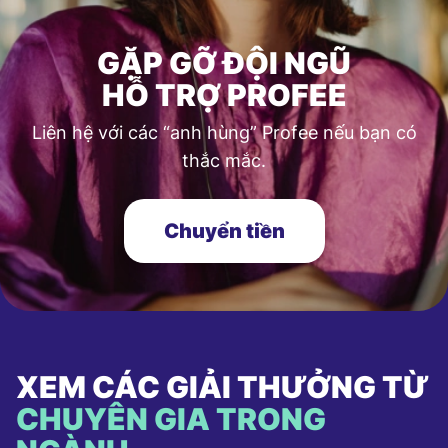
GẶP GỠ ĐỘI NGŨ
HỖ TRỢ PROFEE
Liên hệ với các “anh hùng” Profee nếu bạn có
thắc mắc.
Chuyển tiền
XEM CÁC GIẢI THƯỞNG TỪ
CHUYÊN GIA TRONG