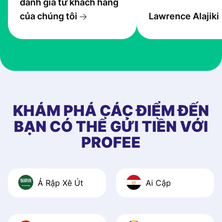
đánh giá từ khách hàng
I received an sms
của chúng tôi
Lawrence Alajiki
transfer. Also, th
was quiet good. 
you guys keep up
this standard. I ju
recommended th
to 5 of my friend
KHÁM PHÁ CÁC ĐIỂM ĐẾN
BẠN CÓ THỂ GỬI TIỀN VỚI
PROFEE
Ả Rập Xê Út
Ai Cập