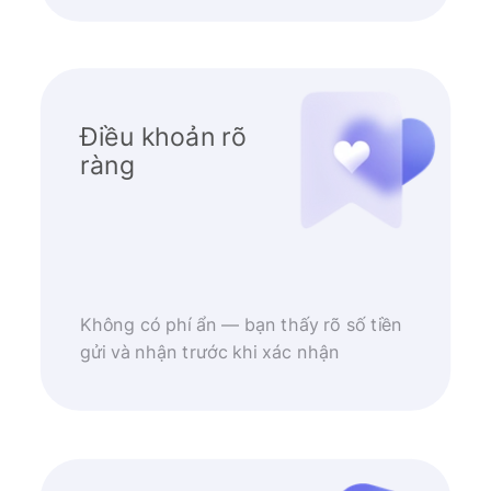
Điều khoản rõ
ràng
Không có phí ẩn — bạn thấy rõ số tiền
gửi và nhận trước khi xác nhận