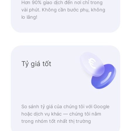
Hơn 90% giao dịch đến nơi chỉ trong
vài phút. Không cần bước phụ, không
lo lắng!
Tỷ giá tốt
So sánh tỷ giá của chúng tôi với Google
hoặc dịch vụ khác — chúng tôi nằm
trong nhóm tốt nhất thị trường