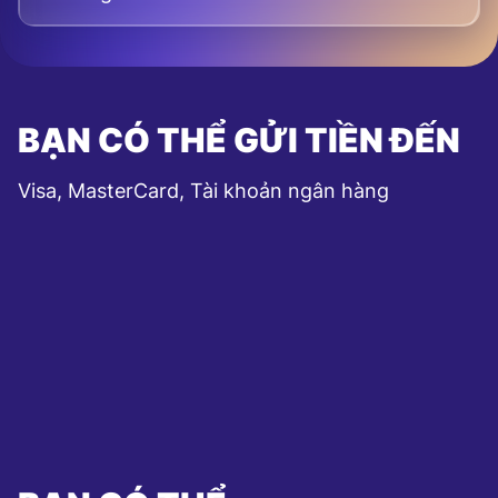
BẠN CÓ THỂ GỬI TIỀN ĐẾN
Visa, MasterCard, Tài khoản ngân hàng