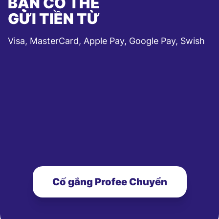
BẠN CÓ THỂ
GỬI TIỀN TỪ
Visa, MasterCard, Apple Pay, Google Pay, Swish
Cố gắng Profee Chuyển