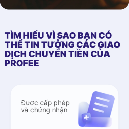
TÌM HIỂU VÌ SAO BẠN CÓ
THỂ TIN TƯỞNG CÁC GIAO
DỊCH CHUYỂN TIỀN CỦA
PROFEE
Được cấp phép
và chứng nhận