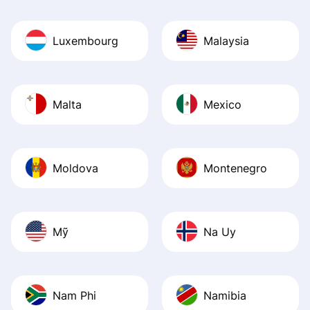
Luxembourg
Malaysia
Malta
Mexico
Moldova
Montenegro
Mỹ
Na Uy
Nam Phi
Namibia