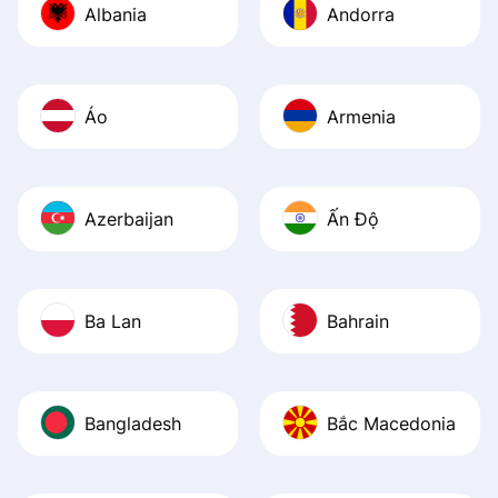
Albania
Andorra
Áo
Armenia
Azerbaijan
Ấn Độ
Ba Lan
Bahrain
Bangladesh
Bắc Macedonia