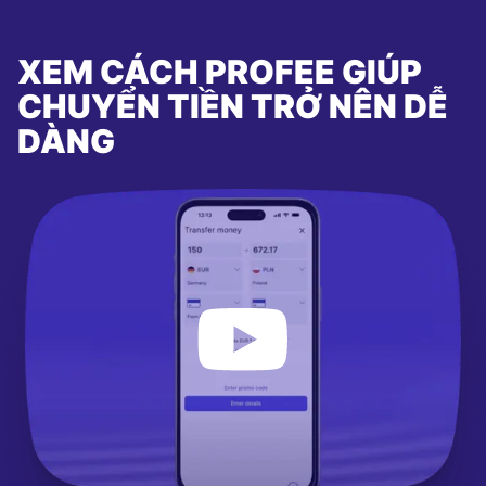
XEM CÁCH PROFEE GIÚP
CHUYỂN TIỀN TRỞ NÊN DỄ
DÀNG