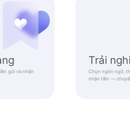
àng
Trải ng
iền gửi và nhận
Chọn ngôn ngữ, th
nhận tiền — chuyể