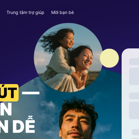
y
Trung tâm trợ giúp
Mời bạn bè
—
 ÚT
ỀN
N DỄ