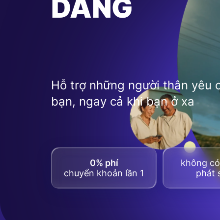
DÀNG
Hỗ trợ những người thân yêu 
bạn, ngay cả khi bạn ở xa
0% phí
không có 
chuyển khoản lần 1
phát 