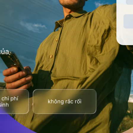
của
chi phí
không rắc rối
sinh