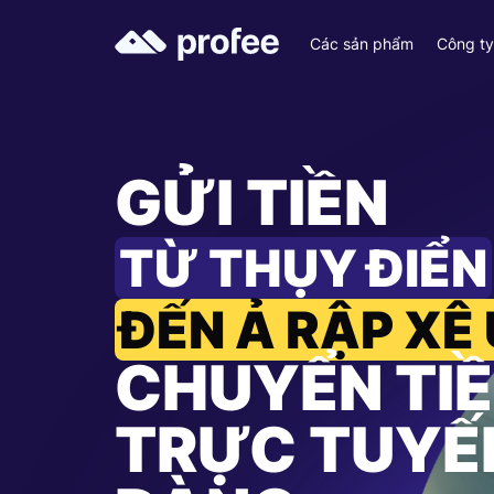
Các sản phẩm
Công t
GỬI TIỀN
TỪ THỤY ĐIỂN
ĐẾN Ả RẬP XÊ
CHUYỂN TI
TRỰC TUYẾ