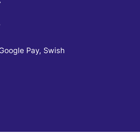
Ể
Ừ
 Google Pay, Swish