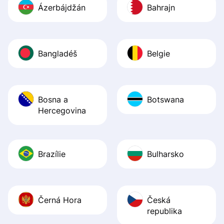
Ázerbájdžán
Bahrajn
Bangladéš
Belgie
Bosna a
Botswana
Hercegovina
Brazílie
Bulharsko
Černá Hora
Česká
republika