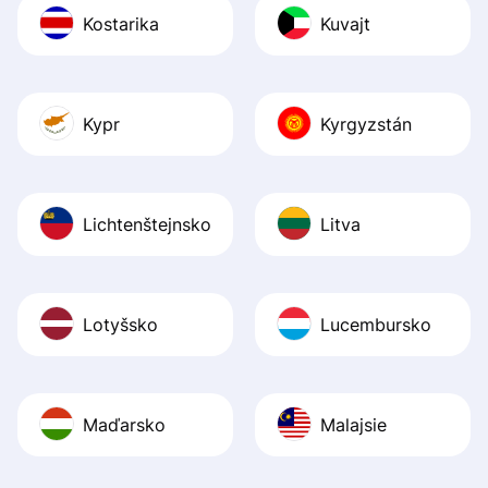
Kostarika
Kuvajt
Kypr
Kyrgyzstán
Lichtenštejnsko
Litva
Lotyšsko
Lucembursko
Maďarsko
Malajsie