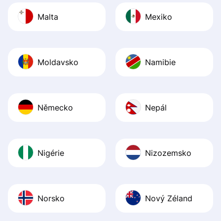
Malta
Mexiko
Moldavsko
Namibie
Německo
Nepál
Nigérie
Nizozemsko
Norsko
Nový Zéland