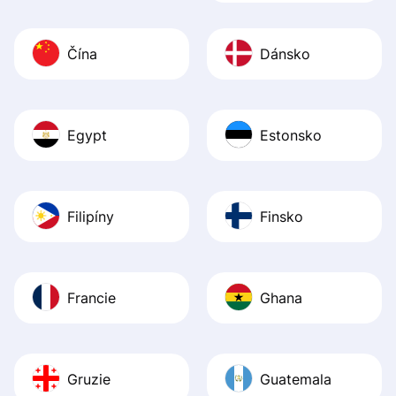
Čína
Dánsko
Egypt
Estonsko
Filipíny
Finsko
Francie
Ghana
Gruzie
Guatemala