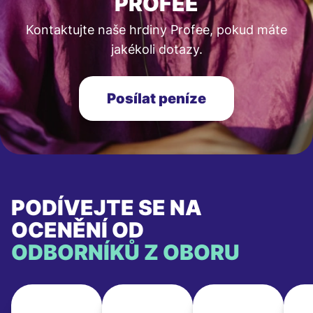
PROFEE
Kontaktujte naše hrdiny Profee, pokud máte
jakékoli dotazy.
Posílat peníze
PODÍVEJTE SE NA
OCENĚNÍ OD
ODBORNÍKŮ Z OBORU