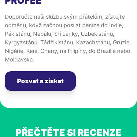
PROFEE
Doporučte naši službu svým přátelům, získejte
odměnu, když začnou posílat peníze do Indie,
Pákistánu, Nepálu, Srí Lanky, Uzbekistánu,
Kyrgyzstánu, Tádžikistánu, Kazachstánu, Gruzie,
Nigérie, Keni, Ghany, na Filipíny, do Brazílie nebo
Moldavska.
Pozvat a získat
PŘEČTĚTE SI RECENZE