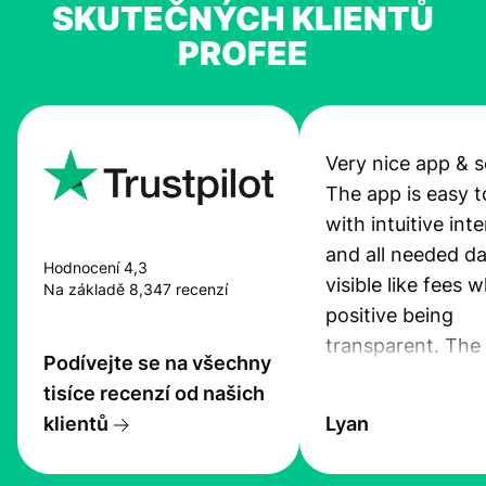
SKUTEČNÝCH KLIENTŮ
PROFEE
Very nice app & s
The app is easy t
with intuitive int
and all needed da
Hodnocení 4,3
visible like fees w
Na základě 8,347 recenzí
positive being
transparent. The
Podívejte se na všechny
service is great, l
tisíce recenzí od našich
transfers are fas
klientů
Lyan
the exchange rate
very good! The