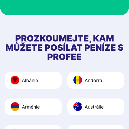
customer suppor
at Profee is very 
& responsive. I h
few questions wh
first started usin
PROZKOUMEJTE, KAM
app, and they we
MŮŽETE POSÍLAT PENÍZE S
quick to provide 
PROFEE
and helpful answ
Also, the level u
journey was smo
Albánie
Andorra
Recommend it!
Arménie
Austrálie