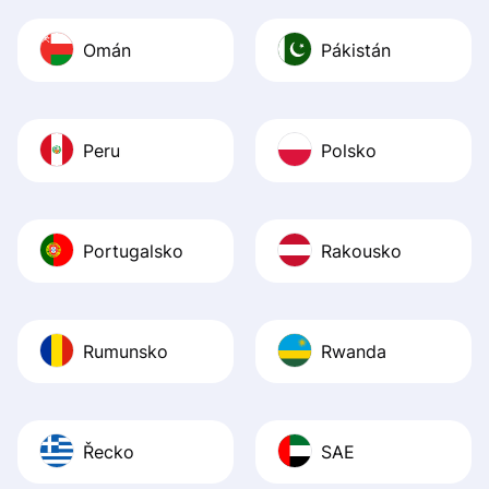
Omán
Pákistán
Peru
Polsko
Portugalsko
Rakousko
Rumunsko
Rwanda
Řecko
SAE