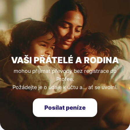
VAŠI PŘÁTELÉ A RODINA
mohou přijímat převody bez registrace do
Profee.
Požádejte je o údaje k účtu a… ať se uvolní.
Posílat peníze