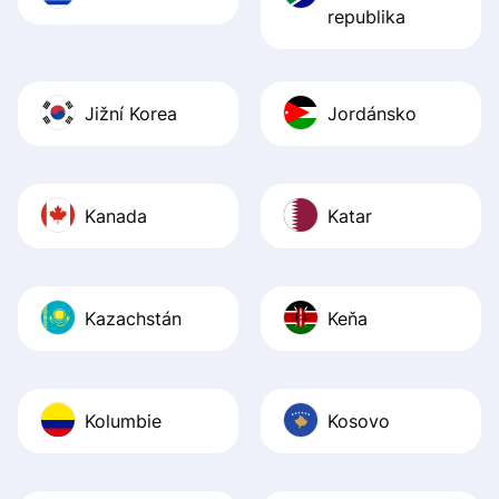
republika
Jižní Korea
Jordánsko
Kanada
Katar
Kazachstán
Keňa
Kolumbie
Kosovo