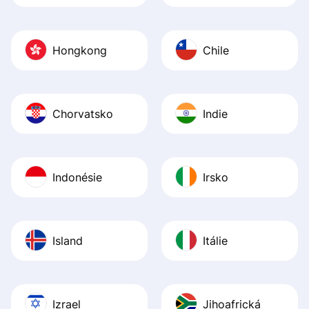
Hongkong
Chile
Chorvatsko
Indie
Indonésie
Irsko
Island
Itálie
Izrael
Jihoafrická