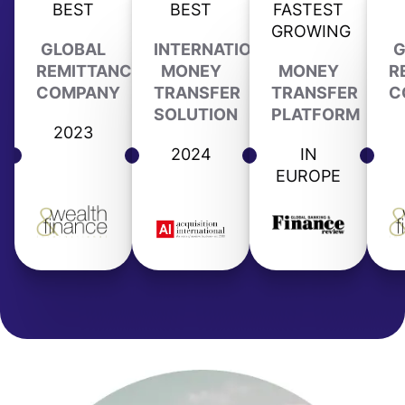
BEST
BEST
FASTEST
GROWING
GLOBAL
INTERNATIONAL
G
REMITTANCE
MONEY
MONEY
R
COMPANY
TRANSFER
TRANSFER
C
SOLUTION
PLATFORM
2023
2024
IN
EUROPE