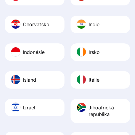
Chorvatsko
Indie
Indonésie
Irsko
Island
Itálie
Izrael
Jihoafrická
republika