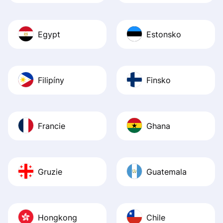
Egypt
Estonsko
Filipíny
Finsko
Francie
Ghana
Gruzie
Guatemala
Hongkong
Chile