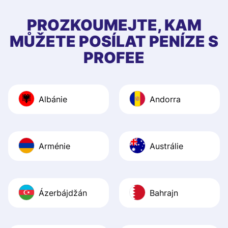
few questions wh
first started usin
PROZKOUMEJTE, KAM
app, and they we
MŮŽETE POSÍLAT PENÍZE S
quick to provide 
PROFEE
and helpful answ
Also, the level u
journey was smo
Albánie
Andorra
Recommend it!
Arménie
Austrálie
Ázerbájdžán
Bahrajn