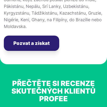
Pákistánu, Nepálu, Srí Lanky, Uzbekistánu,
Kyrgyzstánu, Tádžikistánu, Kazachstánu, Gruzie,
Nigérie, Keni, Ghany, na Filipíny, do Brazílie nebo
Moldavska.
Pozvat a získat
PŘEČTĚTE SI RECENZE
SKUTEČNÝCH KLIENTŮ
PROFEE