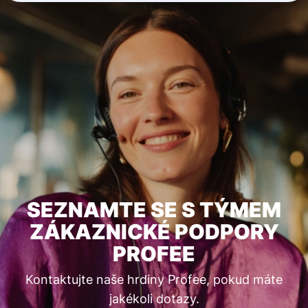
SEZNAMTE SE S TÝMEM
ZÁKAZNICKÉ PODPORY
PROFEE
Kontaktujte naše hrdiny Profee, pokud máte
jakékoli dotazy.