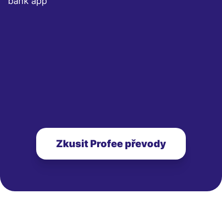
bank app
Zkusit Profee převody