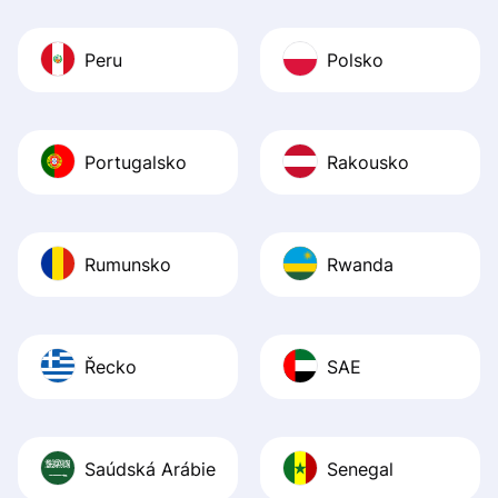
Peru
Polsko
Portugalsko
Rakousko
Rumunsko
Rwanda
Řecko
SAE
Saúdská Arábie
Senegal