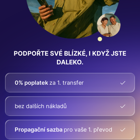
PODPOŘTE SVÉ BLÍZKÉ, I KDYŽ JSTE
DALEKO.
0% poplatek
za 1. transfer
bez dalších nákladů
Propagační sazba
pro vaše
1. převod