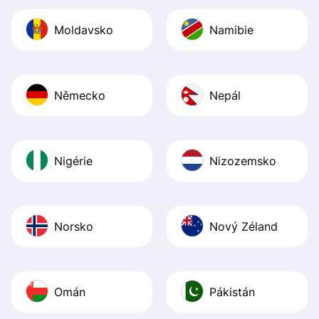
Moldavsko
Namibie
Německo
Nepál
Nigérie
Nizozemsko
Norsko
Nový Zéland
Omán
Pákistán