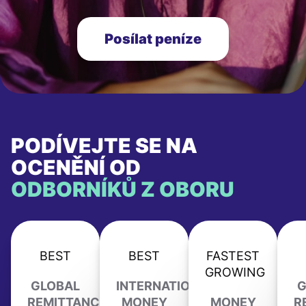
Posílat peníze
PODÍVEJTE SE NA
OCENĚNÍ OD
ODBORNÍKŮ Z OBORU
BEST
BEST
FASTEST
GROWING
GLOBAL
INTERNATIONAL
G
REMITTANCE
MONEY
MONEY
R