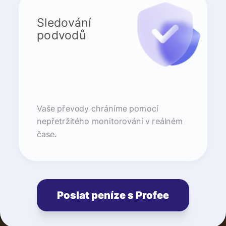
Sledování
podvodů
Vaše převody chráníme pomocí
nepřetržitého monitorování v reálném
čase.
Poslat peníze s Profee