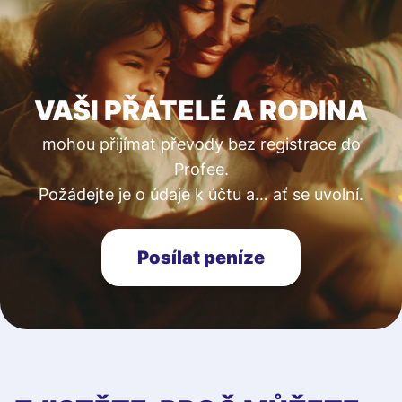
VAŠI PŘÁTELÉ A RODINA
mohou přijímat převody bez registrace do
Profee.
Požádejte je o údaje k účtu a… ať se uvolní.
Posílat peníze