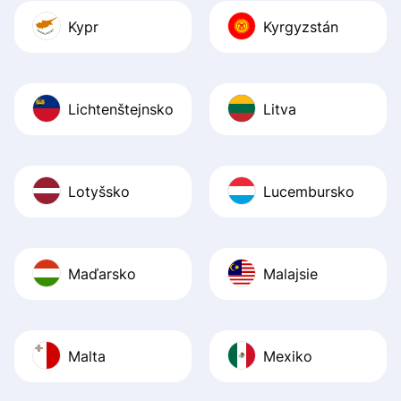
Kypr
Kyrgyzstán
Lichtenštejnsko
Litva
Lotyšsko
Lucembursko
Maďarsko
Malajsie
Malta
Mexiko