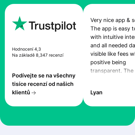
Very nice app & s
The app is easy t
with intuitive int
and all needed da
Hodnocení 4,3
visible like fees w
Na základě 8,347 recenzí
positive being
transparent. The
Podívejte se na všechny
service is great, l
tisíce recenzí od našich
transfers are fas
klientů
Lyan
the exchange rate
very good! The
customer suppor
at Profee is very 
& responsive. I h