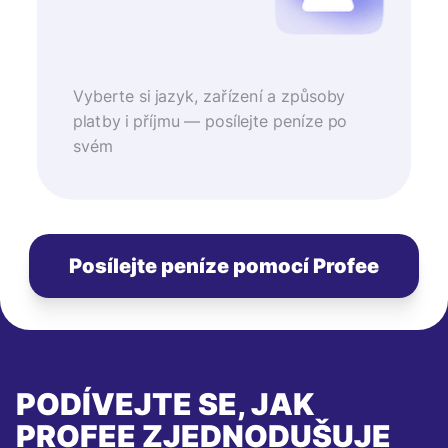
Vyberte si jazyk, zařízení a způsoby
platby i příjmu — posílejte peníze po
svém
Posílejte peníze pomocí Profee
PODÍVEJTE SE, JAK
PROFEE ZJEDNODUŠUJE