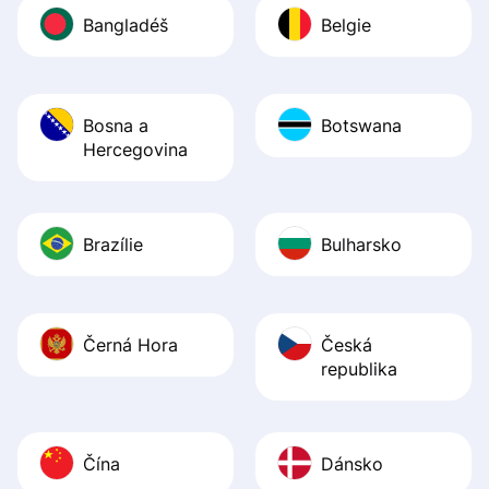
Bangladéš
Belgie
Bosna a
Botswana
Hercegovina
Brazílie
Bulharsko
Černá Hora
Česká
republika
Čína
Dánsko