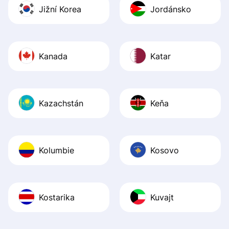
Jižní Korea
Jordánsko
Kanada
Katar
Kazachstán
Keňa
Kolumbie
Kosovo
Kostarika
Kuvajt