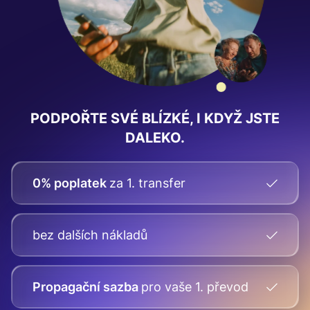
PODPOŘTE SVÉ BLÍZKÉ,
I KDYŽ JSTE
DALEKO.
0% poplatek
za 1. transfer
bez dalších nákladů
Propagační sazba
pro vaše
1. převod