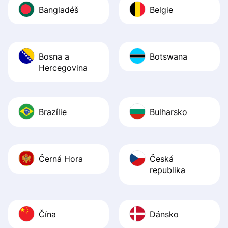
Bangladéš
Belgie
Bosna a
Botswana
Hercegovina
Brazílie
Bulharsko
Černá Hora
Česká
republika
Čína
Dánsko