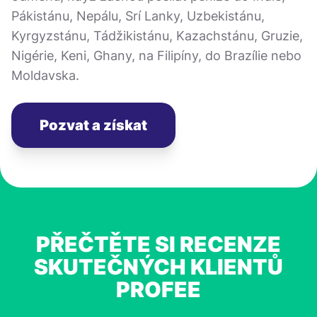
Pákistánu, Nepálu, Srí Lanky, Uzbekistánu,
Kyrgyzstánu, Tádžikistánu, Kazachstánu, Gruzie,
Nigérie, Keni, Ghany, na Filipíny, do Brazílie nebo
Moldavska.
Pozvat a získat
PŘEČTĚTE SI RECENZE
SKUTEČNÝCH KLIENTŮ
PROFEE