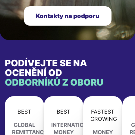
Kontakty na podporu
PODÍVEJTE SE NA
OCENĚNÍ OD
ODBORNÍKŮ Z OBORU
BEST
BEST
FASTEST
GROWING
GLOBAL
INTERNATIONAL
G
REMITTANCE
MONEY
MONEY
R