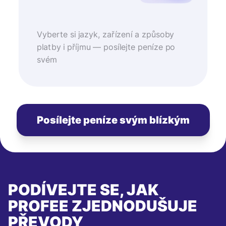
Vyberte si jazyk, zařízení a způsoby
platby i příjmu — posílejte peníze po
svém
Posílejte peníze svým blízkým
PODÍVEJTE SE, JAK
PROFEE ZJEDNODUŠUJE
PŘEVODY