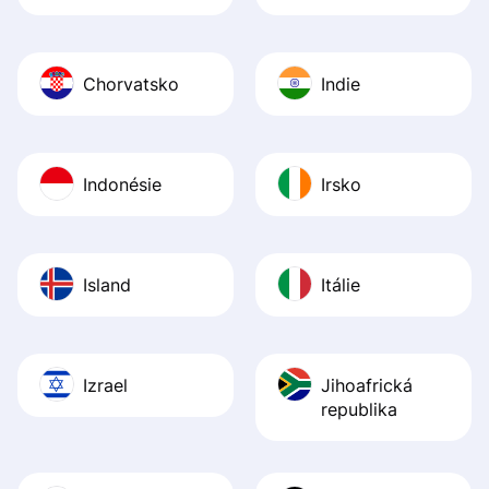
Chorvatsko
Indie
Indonésie
Irsko
Island
Itálie
Izrael
Jihoafrická
republika