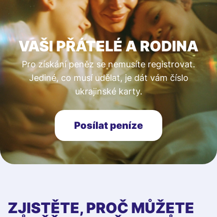
VAŠI PŘÁTELÉ A RODINA
Pro získání peněz se nemusíte registrovat.
Jediné, co musí udělat, je dát vám číslo
ukrajinské karty.
Posílat peníze
ZJISTĚTE, PROČ MŮŽETE