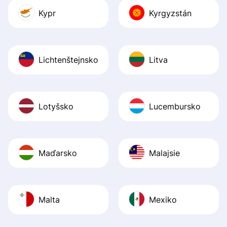
Kypr
Kyrgyzstán
Lichtenštejnsko
Litva
Lotyšsko
Lucembursko
Maďarsko
Malajsie
Malta
Mexiko