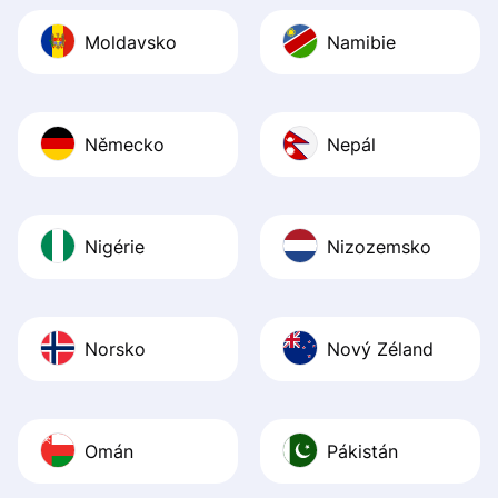
Moldavsko
Namibie
Německo
Nepál
Nigérie
Nizozemsko
Norsko
Nový Zéland
Omán
Pákistán