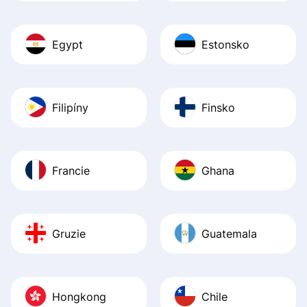
Egypt
Estonsko
Filipíny
Finsko
Francie
Ghana
Gruzie
Guatemala
Hongkong
Chile