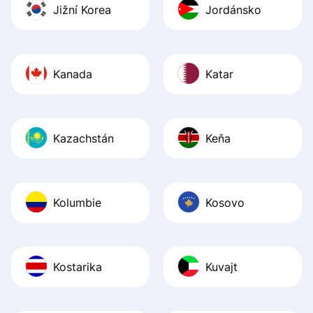
Jižní Korea
Jordánsko
Kanada
Katar
Kazachstán
Keňa
Kolumbie
Kosovo
Kostarika
Kuvajt