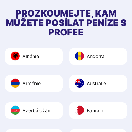
PROZKOUMEJTE, KAM
MŮŽETE POSÍLAT PENÍZE S
PROFEE
Albánie
Andorra
Arménie
Austrálie
Ázerbájdžán
Bahrajn