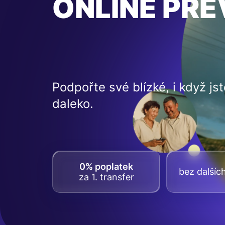
ONLINE PŘ
Podpořte své blízké, i když jst
daleko.
0% poplatek
bez dalšíc
za 1. transfer