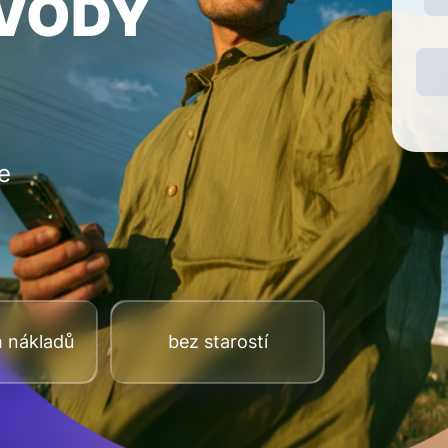
EVODY
e
h nákladů
bez starostí