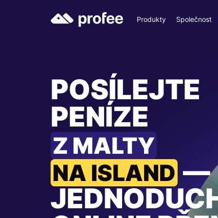
Produkty
Společnost
POSÍLEJTE
PENÍZE
Z MALTY
—
NA ISLAND
JEDNODUC