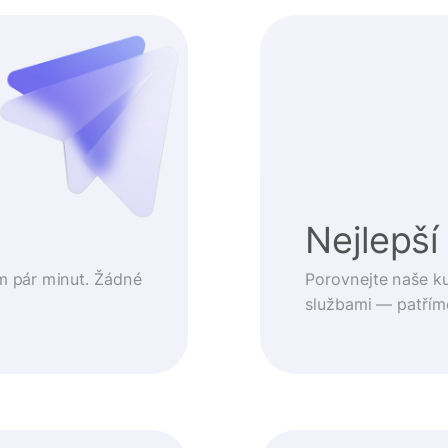
t
Nejlepší
m pár minut. Žádné
Porovnejte naše k
službami — patřím