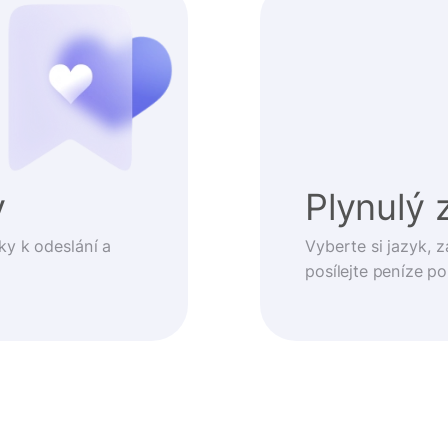
y
Plynulý 
ky k odeslání a
Vyberte si jazyk, z
posílejte peníze p