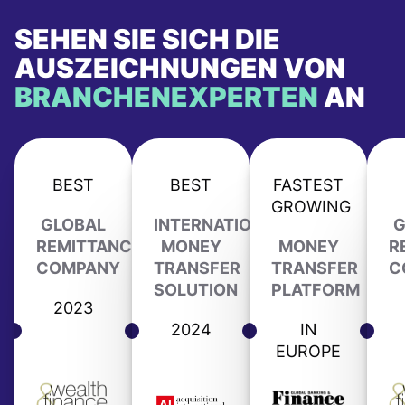
SEHEN SIE SICH DIE
AUSZEICHNUNGEN VON
BRANCHENEXPERTEN
AN
BEST
BEST
FASTEST
GROWING
GLOBAL
INTERNATIONAL
G
REMITTANCE
MONEY
MONEY
R
COMPANY
TRANSFER
TRANSFER
C
SOLUTION
PLATFORM
2023
2024
IN
EUROPE