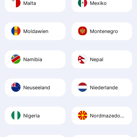
Malta
Mexiko
Moldawien
Montenegro
Namibia
Nepal
Neuseeland
Niederlande
Nigeria
Nordmazedonien