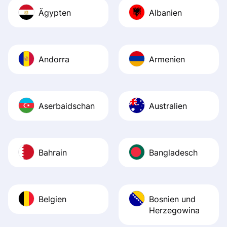
Ägypten
Albanien
Andorra
Armenien
Aserbaidschan
Australien
Bahrain
Bangladesch
Belgien
Bosnien und
Herzegowina