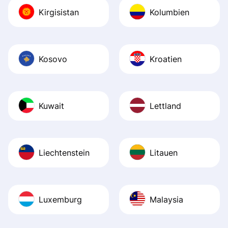
Kirgisistan
Kolumbien
Kosovo
Kroatien
Kuwait
Lettland
Liechtenstein
Litauen
Luxemburg
Malaysia