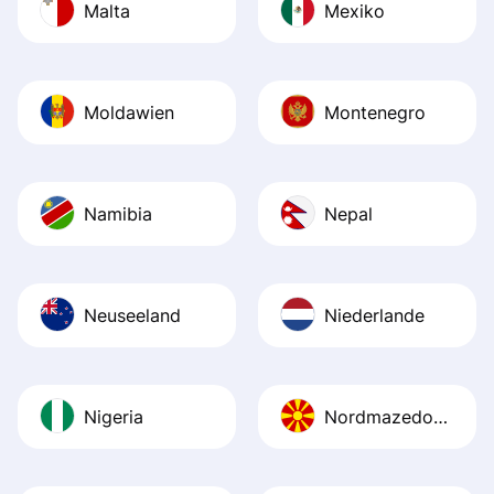
Malta
Mexiko
Moldawien
Montenegro
Namibia
Nepal
Neuseeland
Niederlande
Nigeria
Nordmazedonien