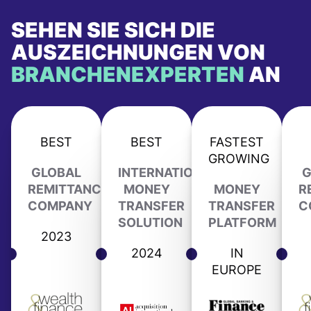
SEHEN SIE SICH DIE
AUSZEICHNUNGEN VON
BRANCHENEXPERTEN
AN
BEST
BEST
FASTEST
GROWING
GLOBAL
INTERNATIONAL
G
REMITTANCE
MONEY
MONEY
R
COMPANY
TRANSFER
TRANSFER
C
SOLUTION
PLATFORM
2023
2024
IN
EUROPE