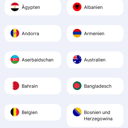
Ägypten
Albanien
Andorra
Armenien
Aserbaidschan
Australien
Bahrain
Bangladesch
Belgien
Bosnien und
Herzegowina