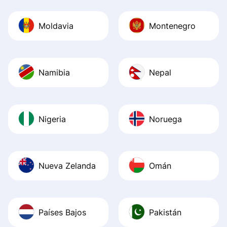
Moldavia
Montenegro
Namibia
Nepal
Nigeria
Noruega
Nueva Zelanda
Omán
Países Bajos
Pakistán