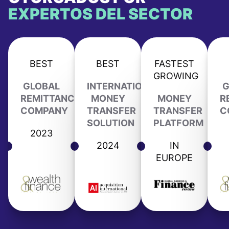
EXPERTOS DEL SECTOR
BEST
BEST
FASTEST
GROWING
GLOBAL
INTERNATIONAL
G
REMITTANCE
MONEY
MONEY
R
COMPANY
TRANSFER
TRANSFER
C
SOLUTION
PLATFORM
2023
2024
IN
EUROPE