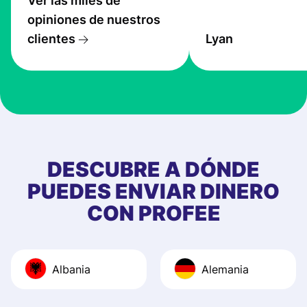
Ver las miles de
service is great, l
opiniones de nuestros
transfers are fas
clientes
Lyan
the exchange rate
very good! The
customer suppor
at Profee is very 
& responsive. I h
few questions wh
first started usin
DESCUBRE A DÓNDE
app, and they we
PUEDES ENVIAR DINERO
quick to provide 
CON PROFEE
and helpful answ
Also, the level u
journey was smo
Albania
Alemania
Recommend it!