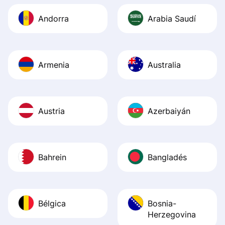
Andorra
Arabia Saudí
Armenia
Australia
Austria
Azerbaiyán
Bahrein
Bangladés
Bélgica
Bosnia-
Herzegovina