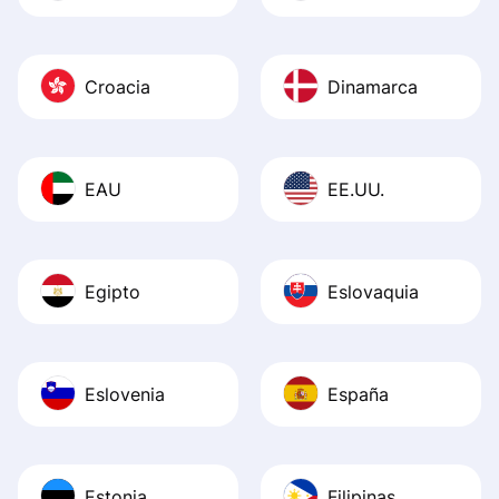
Croacia
Dinamarca
EAU
EE.UU.
Egipto
Eslovaquia
Eslovenia
España
Estonia
Filipinas