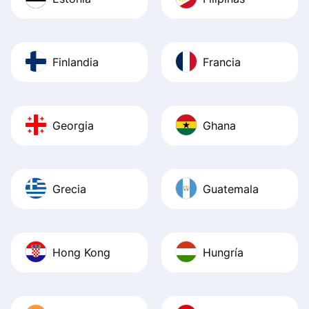
Finlandia
Francia
Georgia
Ghana
Grecia
Guatemala
Hong Kong
Hungría