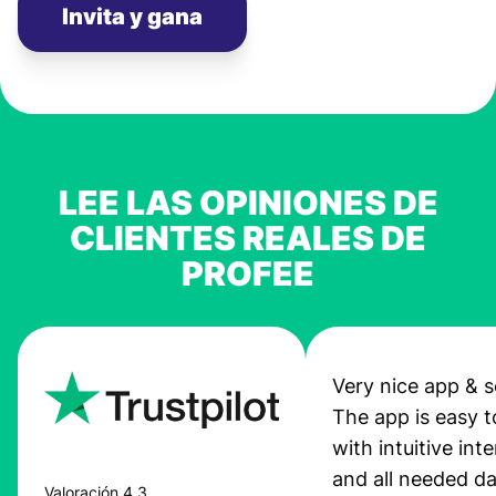
Invita y gana
LEE LAS OPINIONES DE
CLIENTES REALES DE
PROFEE
Very nice app & s
The app is easy t
with intuitive int
and all needed da
Valoración 4,3