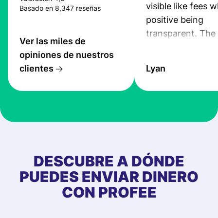
visible like fees w
Basado en 8,347 reseñas
positive being
transparent. The
Ver las miles de
service is great, l
opiniones de nuestros
transfers are fas
clientes
Lyan
the exchange rate
very good! The
customer suppor
at Profee is very 
& responsive. I h
few questions wh
first started usin
DESCUBRE A DÓNDE
app, and they we
PUEDES ENVIAR DINERO
quick to provide 
CON PROFEE
and helpful answ
Also, the level u