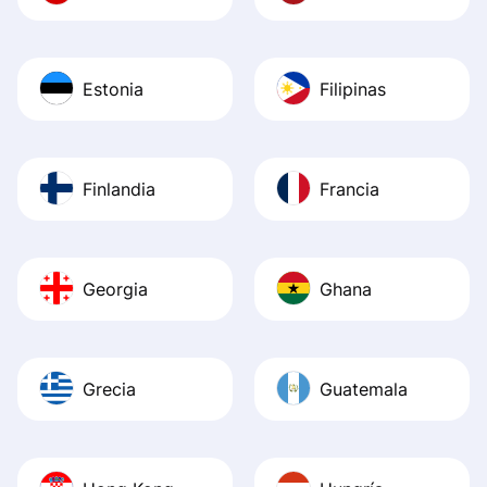
Estonia
Filipinas
Finlandia
Francia
Georgia
Ghana
Grecia
Guatemala