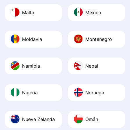
Malta
México
Moldavia
Montenegro
Namibia
Nepal
Nigeria
Noruega
Nueva Zelanda
Omán