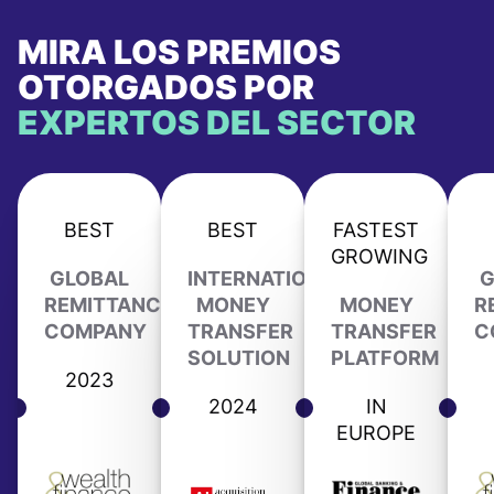
MIRA LOS PREMIOS
OTORGADOS POR
EXPERTOS DEL SECTOR
BEST
BEST
FASTEST
GROWING
GLOBAL
INTERNATIONAL
G
REMITTANCE
MONEY
MONEY
R
COMPANY
TRANSFER
TRANSFER
C
SOLUTION
PLATFORM
2023
2024
IN
EUROPE