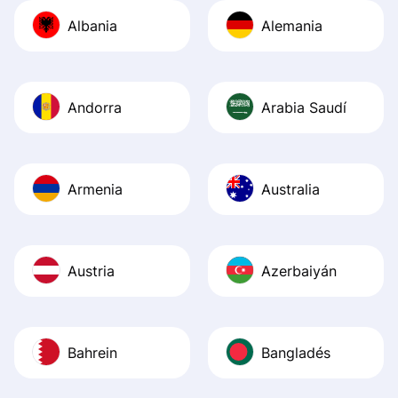
journey was smo
Albania
Alemania
Recommend it!
Andorra
Arabia Saudí
Armenia
Australia
Austria
Azerbaiyán
Bahrein
Bangladés