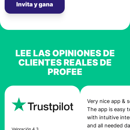
Invita y gana
LEE LAS OPINIONES DE
CLIENTES REALES DE
PROFEE
Very nice app & s
The app is easy t
with intuitive int
and all needed da
Valoración 4,3