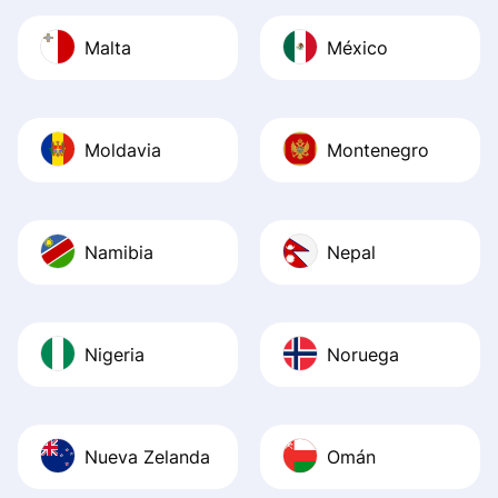
Malta
México
Moldavia
Montenegro
Namibia
Nepal
Nigeria
Noruega
Nueva Zelanda
Omán