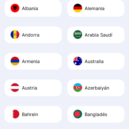
journey was smo
Albania
Alemania
Recommend it!
Andorra
Arabia Saudí
Armenia
Australia
Austria
Azerbaiyán
Bahrein
Bangladés