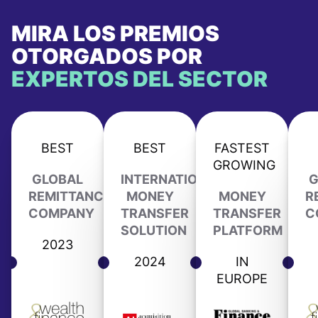
MIRA LOS PREMIOS
OTORGADOS POR
EXPERTOS DEL SECTOR
BEST
BEST
FASTEST
GROWING
GLOBAL
INTERNATIONAL
G
REMITTANCE
MONEY
MONEY
R
COMPANY
TRANSFER
TRANSFER
C
SOLUTION
PLATFORM
2023
2024
IN
EUROPE