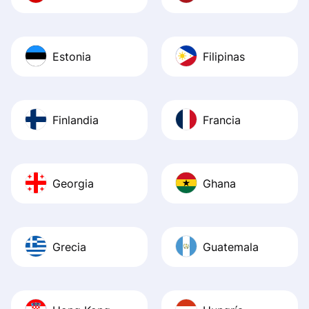
Estonia
Filipinas
Finlandia
Francia
Georgia
Ghana
Grecia
Guatemala