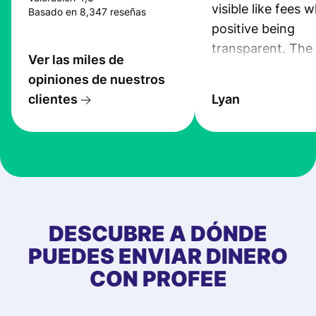
visible like fees w
Basado en 8,347 reseñas
positive being
transparent. The
Ver las miles de
service is great, l
opiniones de nuestros
transfers are fas
clientes
Lyan
the exchange rate
very good! The
customer suppor
at Profee is very 
& responsive. I h
few questions wh
first started usin
DESCUBRE A DÓNDE
app, and they we
PUEDES ENVIAR DINERO
quick to provide 
CON PROFEE
and helpful answ
Also, the level u