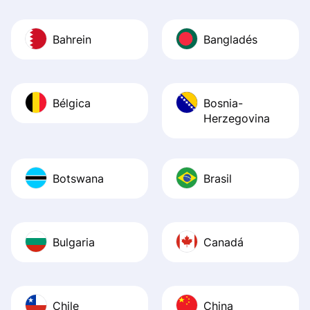
Bahrein
Bangladés
Bélgica
Bosnia-
Herzegovina
Botswana
Brasil
Bulgaria
Canadá
Chile
China