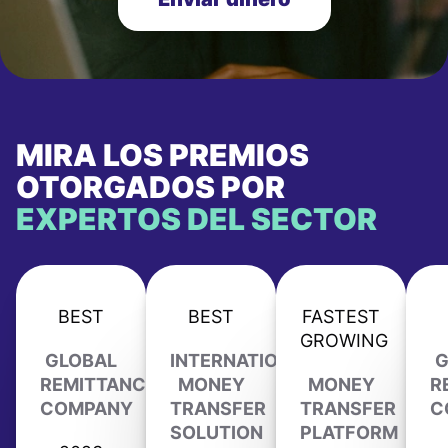
MIRA LOS PREMIOS
OTORGADOS POR
EXPERTOS DEL SECTOR
BEST
BEST
FASTEST
GROWING
GLOBAL
INTERNATIONAL
G
REMITTANCE
MONEY
MONEY
R
COMPANY
TRANSFER
TRANSFER
C
SOLUTION
PLATFORM