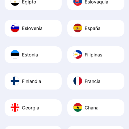
Egipto
Eslovaquia
Eslovenia
España
Estonia
Filipinas
Finlandia
Francia
Georgia
Ghana