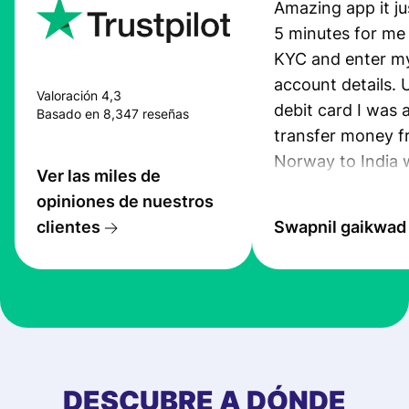
Amazing app it ju
5 minutes for me
KYC and enter m
account details. 
Valoración 4,3
debit card I was 
Basado en 8,347 reseñas
transfer money 
Norway to India 
Ver las miles de
seconds. It didnt
opiniones de nuestros
me even a single
clientes
Swapnil gaikwad
for the first trans
highly recomme
profee to anyon
wants to transfe
internationally.
DESCUBRE A DÓNDE