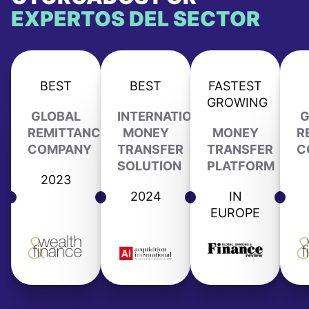
EXPERTOS DEL SECTOR
BEST
BEST
FASTEST
GROWING
GLOBAL
INTERNATIONAL
G
REMITTANCE
MONEY
MONEY
R
COMPANY
TRANSFER
TRANSFER
C
SOLUTION
PLATFORM
2023
2024
IN
EUROPE