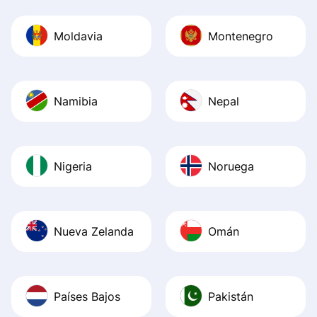
Moldavia
Montenegro
Namibia
Nepal
Nigeria
Noruega
Nueva Zelanda
Omán
Países Bajos
Pakistán