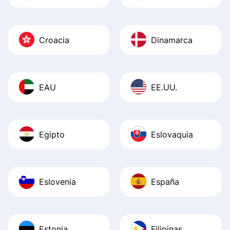
Croacia
Dinamarca
EAU
EE.UU.
Egipto
Eslovaquia
Eslovenia
España
Estonia
Filipinas