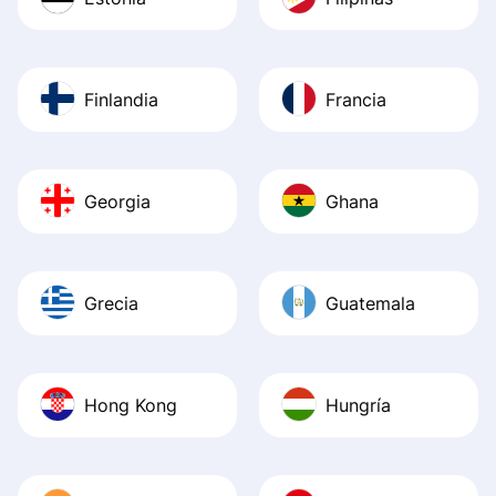
Finlandia
Francia
Georgia
Ghana
Grecia
Guatemala
Hong Kong
Hungría