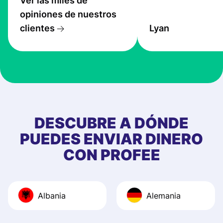
Ver las miles de
service is great, l
opiniones de nuestros
transfers are fas
clientes
Lyan
the exchange rate
very good! The
customer suppor
at Profee is very 
& responsive. I h
few questions wh
first started usin
DESCUBRE A DÓNDE
app, and they we
PUEDES ENVIAR DINERO
quick to provide 
CON PROFEE
and helpful answ
Also, the level u
journey was smo
Albania
Alemania
Recommend it!