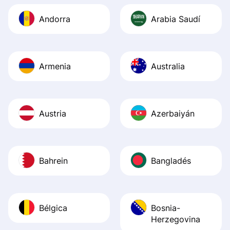
Andorra
Arabia Saudí
Armenia
Australia
Austria
Azerbaiyán
Bahrein
Bangladés
Bélgica
Bosnia-
Herzegovina