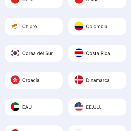
Chipre
Colombia
Corea del Sur
Costa Rica
Croacia
Dinamarca
EAU
EE.UU.