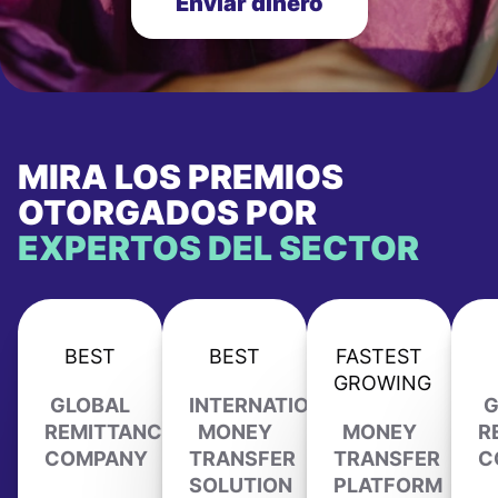
Enviar dinero
MIRA LOS PREMIOS
OTORGADOS POR
EXPERTOS DEL SECTOR
BEST
BEST
FASTEST
GROWING
GLOBAL
INTERNATIONAL
G
REMITTANCE
MONEY
MONEY
R
COMPANY
TRANSFER
TRANSFER
C
SOLUTION
PLATFORM