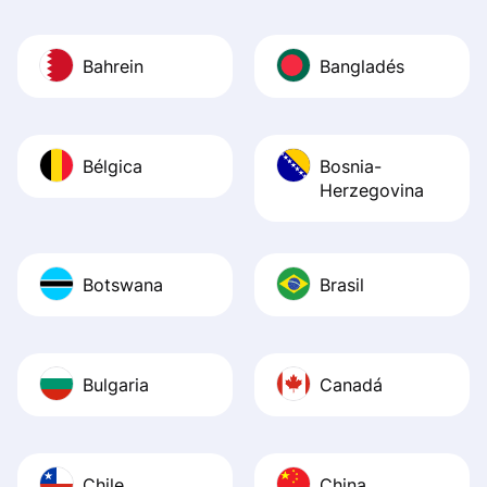
Bahrein
Bangladés
Bélgica
Bosnia-
Herzegovina
Botswana
Brasil
Bulgaria
Canadá
Chile
China