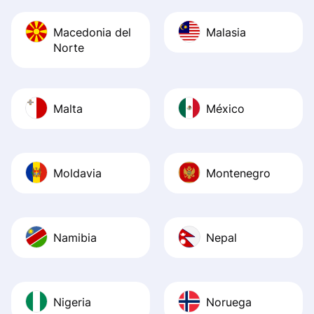
Macedonia del
Malasia
Norte
Malta
México
Moldavia
Montenegro
Namibia
Nepal
Nigeria
Noruega