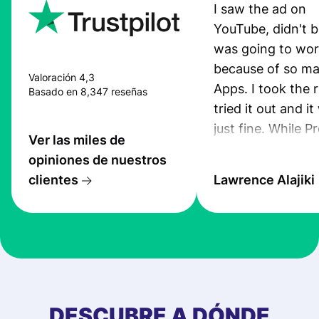
I saw the ad on
YouTube, didn't be
was going to wo
because of so ma
Valoración 4,3
Apps. I took the r
Basado en 8,347 reseñas
tried it out and i
just fine. While P
Ver las miles de
App was still pro
opiniones de nuestros
I received an sms
clientes
Lawrence Alajiki
transfer. Also, th
was quiet good. 
you guys keep up
this standard. I ju
recommended th
to 5 of my friend
DESCUBRE A DÓNDE