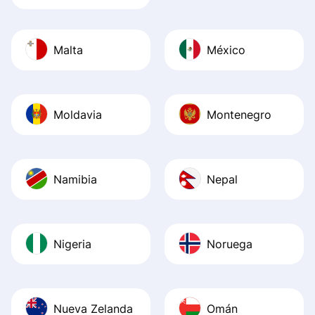
Malta
México
Moldavia
Montenegro
Namibia
Nepal
Nigeria
Noruega
Nueva Zelanda
Omán