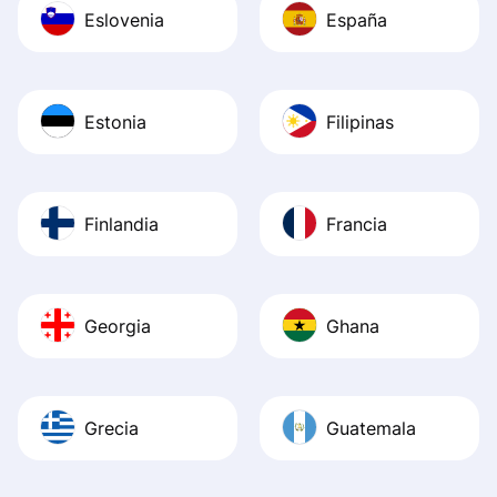
Eslovenia
España
Estonia
Filipinas
Finlandia
Francia
Georgia
Ghana
Grecia
Guatemala