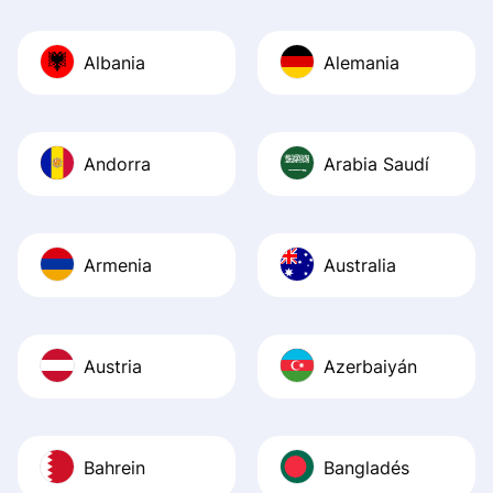
Also, the level u
journey was smo
Albania
Alemania
Recommend it!
Andorra
Arabia Saudí
Armenia
Australia
Austria
Azerbaiyán
Bahrein
Bangladés