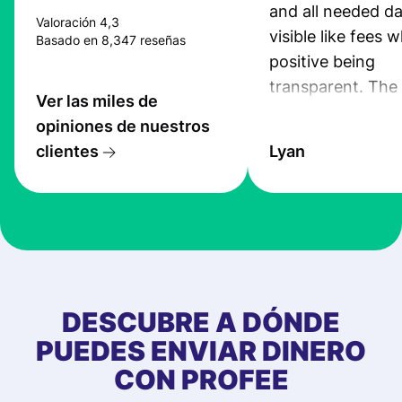
and all needed da
Valoración 4,3
visible like fees w
Basado en 8,347 reseñas
positive being
transparent. The
Ver las miles de
service is great, l
opiniones de nuestros
transfers are fas
clientes
Lyan
the exchange rate
very good! The
customer suppor
at Profee is very 
& responsive. I h
few questions wh
first started usin
DESCUBRE A DÓNDE
app, and they we
PUEDES ENVIAR DINERO
quick to provide 
CON PROFEE
and helpful answ