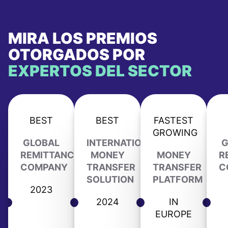
MIRA LOS PREMIOS
OTORGADOS POR
EXPERTOS DEL SECTOR
BEST
BEST
FASTEST
GROWING
GLOBAL
INTERNATIONAL
G
REMITTANCE
MONEY
MONEY
R
COMPANY
TRANSFER
TRANSFER
C
SOLUTION
PLATFORM
2023
2024
IN
EUROPE