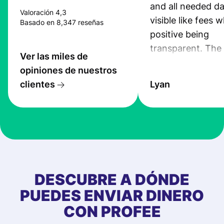
and all needed da
Valoración 4,3
visible like fees w
Basado en 8,347 reseñas
positive being
transparent. The
Ver las miles de
service is great, l
opiniones de nuestros
transfers are fas
clientes
Lyan
the exchange rate
very good! The
customer suppor
at Profee is very 
& responsive. I h
few questions wh
first started usin
DESCUBRE A DÓNDE
app, and they we
PUEDES ENVIAR DINERO
quick to provide 
CON PROFEE
and helpful answ