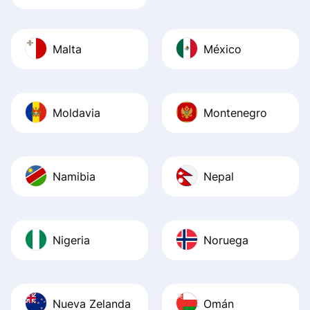
Malta
México
Moldavia
Montenegro
Namibia
Nepal
Nigeria
Noruega
Nueva Zelanda
Omán