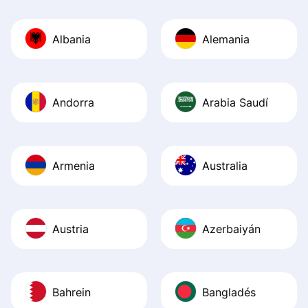
Also, the level u
journey was smo
Albania
Alemania
Recommend it!
Andorra
Arabia Saudí
Armenia
Australia
Austria
Azerbaiyán
Bahrein
Bangladés