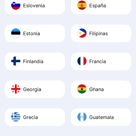
Eslovenia
España
Estonia
Filipinas
Finlandia
Francia
Georgia
Ghana
Grecia
Guatemala