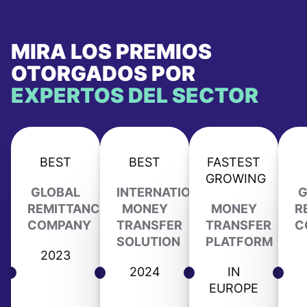
MIRA LOS PREMIOS
OTORGADOS POR
EXPERTOS DEL SECTOR
BEST
BEST
FASTEST
GROWING
GLOBAL
INTERNATIONAL
G
REMITTANCE
MONEY
MONEY
R
COMPANY
TRANSFER
TRANSFER
C
SOLUTION
PLATFORM
2023
2024
IN
EUROPE