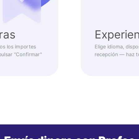
ras
Experien
os los importes
Elige idioma, disp
pulsar "Confirmar"
recepción — haz t