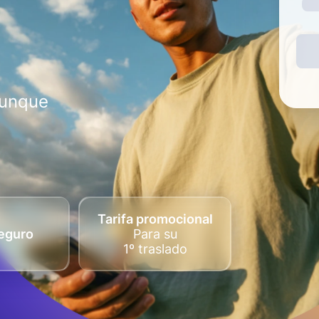
aunque
Tarifa promocional
eguro
Para su
1º traslado