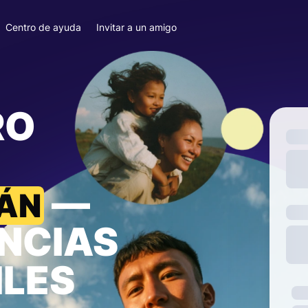
Centro de ayuda
Invitar a un amigo
RO
—
TÁN
NCIAS
ILES