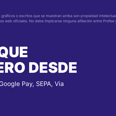
gráficos o escritos que se muestran arriba son propiedad intelectual
s web oficiales. No debe implicarse ninguna afiliación entre Profee 
 QUE
ERO DESDE
Google Pay, SEPA, Via