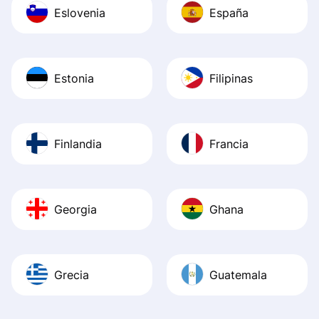
Eslovenia
España
Estonia
Filipinas
Finlandia
Francia
Georgia
Ghana
Grecia
Guatemala