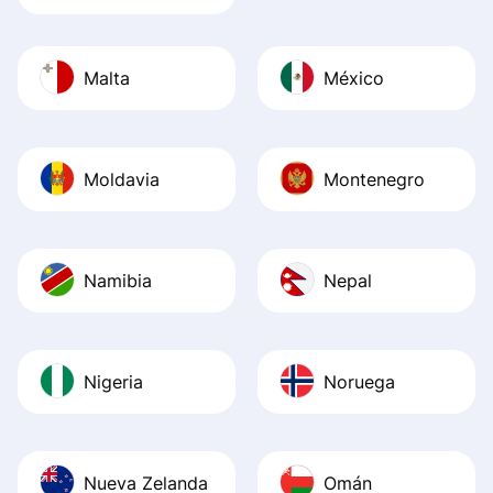
Malta
México
Moldavia
Montenegro
Namibia
Nepal
Nigeria
Noruega
Nueva Zelanda
Omán