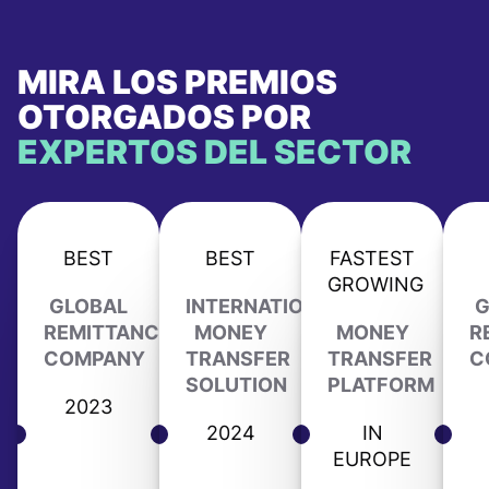
MIRA LOS PREMIOS
OTORGADOS POR
EXPERTOS DEL SECTOR
BEST
BEST
FASTEST
GROWING
GLOBAL
INTERNATIONAL
G
REMITTANCE
MONEY
MONEY
R
COMPANY
TRANSFER
TRANSFER
C
SOLUTION
PLATFORM
2023
2024
IN
EUROPE