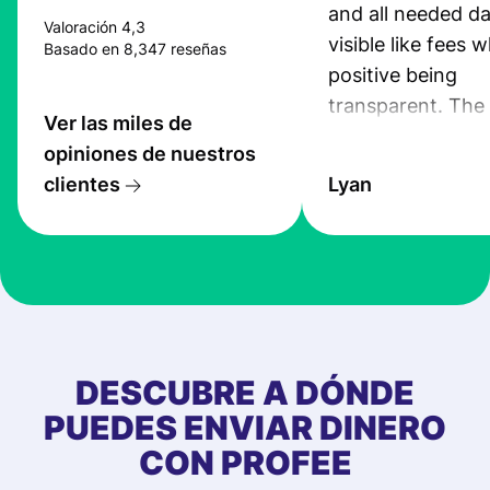
and all needed da
Valoración 4,3
visible like fees w
Basado en 8,347 reseñas
positive being
transparent. The
Ver las miles de
service is great, l
opiniones de nuestros
transfers are fas
clientes
Lyan
the exchange rate
very good! The
customer suppor
at Profee is very 
& responsive. I h
few questions wh
first started usin
DESCUBRE A DÓNDE
app, and they we
PUEDES ENVIAR DINERO
quick to provide 
CON PROFEE
and helpful answ