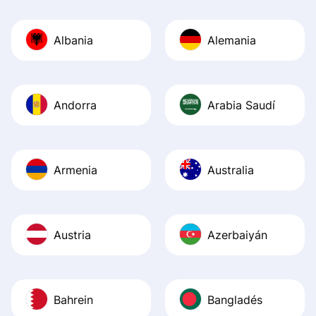
Also, the level u
journey was smo
Albania
Alemania
Recommend it!
Andorra
Arabia Saudí
Armenia
Australia
Austria
Azerbaiyán
Bahrein
Bangladés