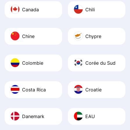
Canada
Chili
Chine
Chypre
Colombie
Corée du Sud
Costa Rica
Croatie
Danemark
EAU