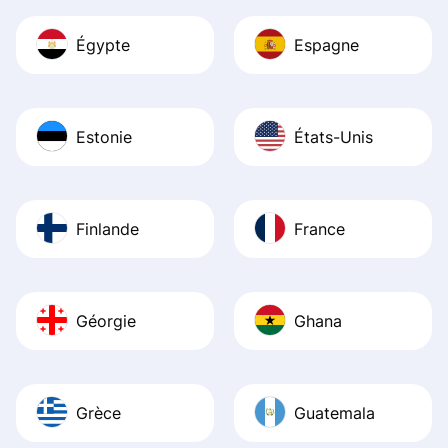
Égypte
Espagne
Estonie
États-Unis
Finlande
France
Géorgie
Ghana
Grèce
Guatemala