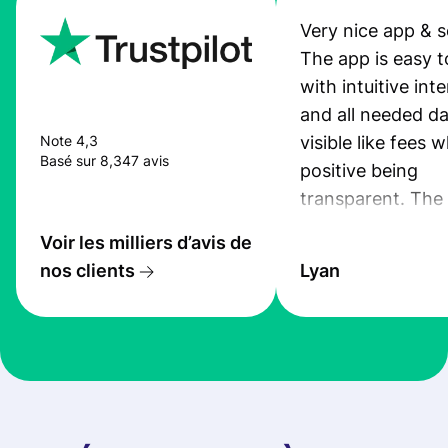
Very nice app & s
The app is easy t
with intuitive int
and all needed da
visible like fees w
Note 4,3
Basé sur 8,347 avis
positive being
transparent. The
service is great, l
Voir les milliers d’avis de
transfers are fas
nos clients
Lyan
the exchange rate
very good! The
customer suppor
at Profee is very 
& responsive. I h
few questions wh