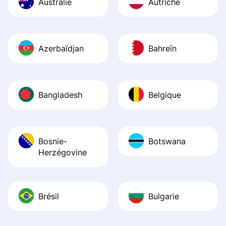
Australie
Autriche
Azerbaïdjan
Bahreïn
Bangladesh
Belgique
Bosnie-
Botswana
Herzégovine
Brésil
Bulgarie