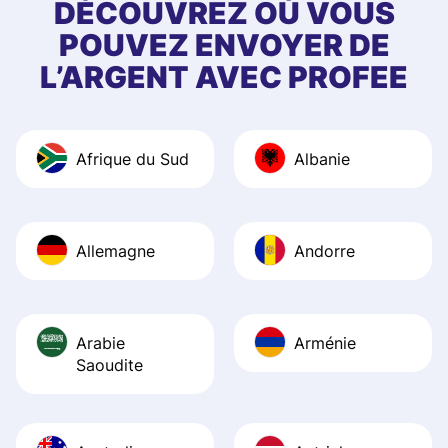
first started usin
DÉCOUVREZ OÙ VOUS
app, and they we
POUVEZ ENVOYER DE
quick to provide 
L’ARGENT AVEC PROFEE
and helpful answ
Also, the level u
journey was smo
Afrique du Sud
Albanie
Recommend it!
Allemagne
Andorre
Arabie
Arménie
Saoudite