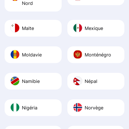
Nord
Malte
Mexique
Moldavie
Monténégro
Namibie
Népal
Nigéria
Norvège