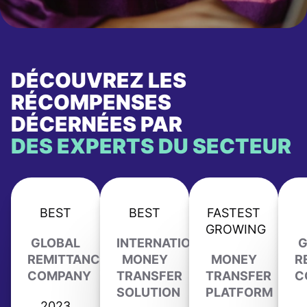
DÉCOUVREZ LES
RÉCOMPENSES
DÉCERNÉES PAR
DES EXPERTS DU SECTEUR
BEST
BEST
FASTEST
GROWING
GLOBAL
INTERNATIONAL
G
REMITTANCE
MONEY
MONEY
R
COMPANY
TRANSFER
TRANSFER
C
SOLUTION
PLATFORM
2023