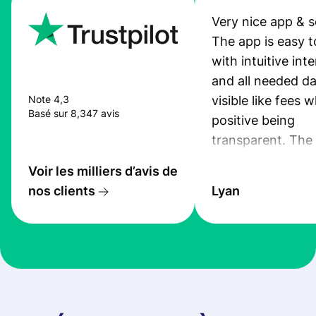
Very nice app & s
The app is easy t
with intuitive int
and all needed da
visible like fees w
Note 4,3
Basé sur 8,347 avis
positive being
transparent. The
service is great, l
Voir les milliers d’avis de
transfers are fas
nos clients
Lyan
the exchange rate
very good! The
customer suppor
at Profee is very 
& responsive. I h
few questions wh