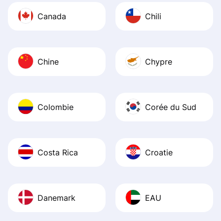
Canada
Chili
Chine
Chypre
Colombie
Corée du Sud
Costa Rica
Croatie
Danemark
EAU