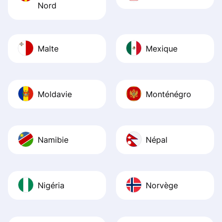
Nord
Malte
Mexique
Moldavie
Monténégro
Namibie
Népal
Nigéria
Norvège