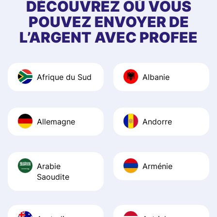
first started usin
DÉCOUVREZ OÙ VOUS
app, and they we
POUVEZ ENVOYER DE
quick to provide 
L’ARGENT AVEC PROFEE
and helpful answ
Also, the level u
journey was smo
Afrique du Sud
Albanie
Recommend it!
Allemagne
Andorre
Arabie
Arménie
Saoudite