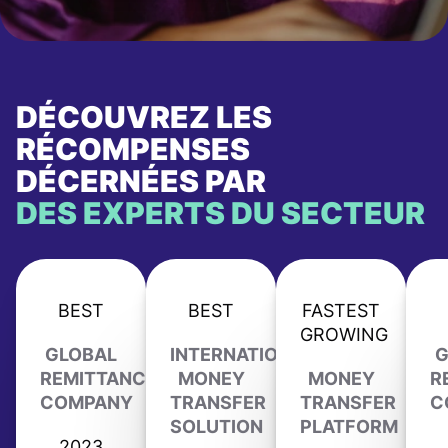
DÉCOUVREZ LES
RÉCOMPENSES
DÉCERNÉES PAR
DES EXPERTS DU SECTEUR
BEST
BEST
FASTEST
GROWING
GLOBAL
INTERNATIONAL
G
REMITTANCE
MONEY
MONEY
R
COMPANY
TRANSFER
TRANSFER
C
SOLUTION
PLATFORM
2023