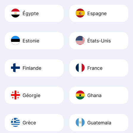
Égypte
Espagne
Estonie
États-Unis
Finlande
France
Géorgie
Ghana
Grèce
Guatemala