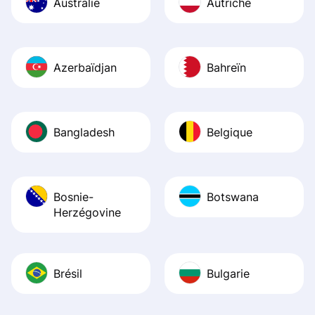
Australie
Autriche
Azerbaïdjan
Bahreïn
Bangladesh
Belgique
Bosnie-
Botswana
Herzégovine
Brésil
Bulgarie