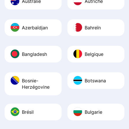
Australie
Autriche
Azerbaïdjan
Bahreïn
Bangladesh
Belgique
Bosnie-
Botswana
Herzégovine
Brésil
Bulgarie