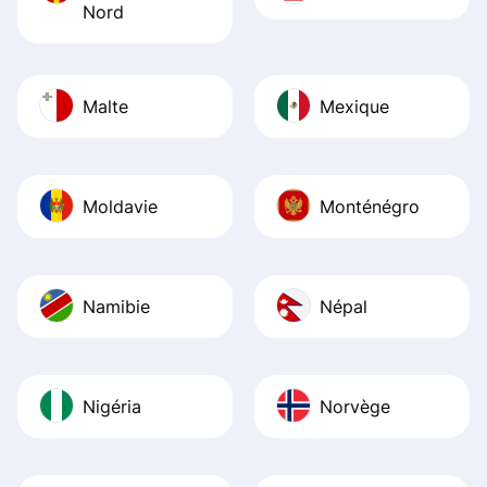
Nord
Malte
Mexique
Moldavie
Monténégro
Namibie
Népal
Nigéria
Norvège