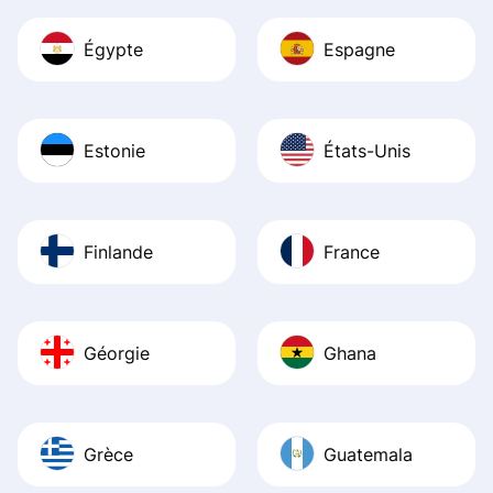
Égypte
Espagne
Estonie
États-Unis
Finlande
France
Géorgie
Ghana
Grèce
Guatemala