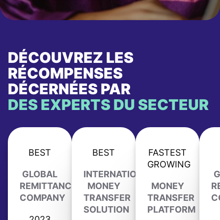
DÉCOUVREZ LES
RÉCOMPENSES
DÉCERNÉES PAR
DES EXPERTS DU SECTEUR
BEST
BEST
FASTEST
GROWING
GLOBAL
INTERNATIONAL
G
REMITTANCE
MONEY
MONEY
R
COMPANY
TRANSFER
TRANSFER
C
SOLUTION
PLATFORM
2023