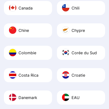
Canada
Chili
Chine
Chypre
Colombie
Corée du Sud
Costa Rica
Croatie
Danemark
EAU