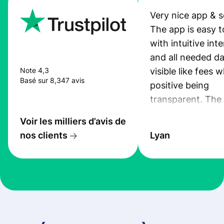
Very nice app & s
The app is easy t
with intuitive int
and all needed da
visible like fees w
Note 4,3
Basé sur 8,347 avis
positive being
transparent. The
service is great, l
Voir les milliers d’avis de
transfers are fas
nos clients
Lyan
the exchange rate
very good! The
customer suppor
at Profee is very 
& responsive. I h
few questions wh