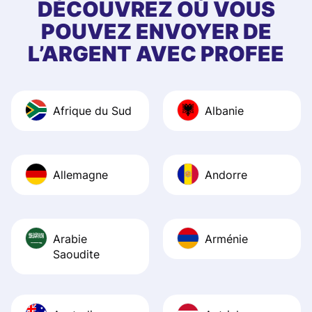
first started usin
DÉCOUVREZ OÙ VOUS
app, and they we
POUVEZ ENVOYER DE
quick to provide 
L’ARGENT AVEC PROFEE
and helpful answ
Also, the level u
journey was smo
Afrique du Sud
Albanie
Recommend it!
Allemagne
Andorre
Arabie
Arménie
Saoudite