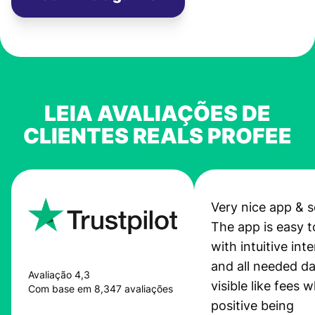
LEIA AVALIAÇÕES DE
CLIENTES REALS PROFEE
Very nice app & s
The app is easy t
with intuitive int
and all needed da
Avaliação 4,3
visible like fees w
Com base em 8,347 avaliações
positive being