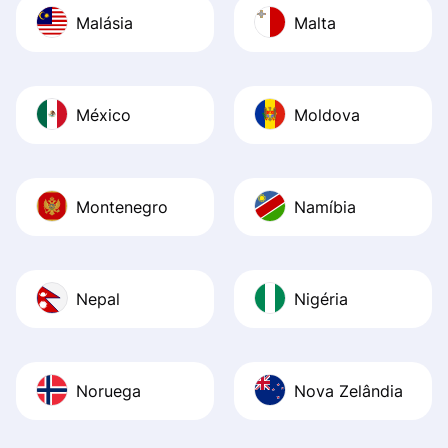
Malásia
Malta
México
Moldova
Montenegro
Namíbia
Nepal
Nigéria
Noruega
Nova Zelândia