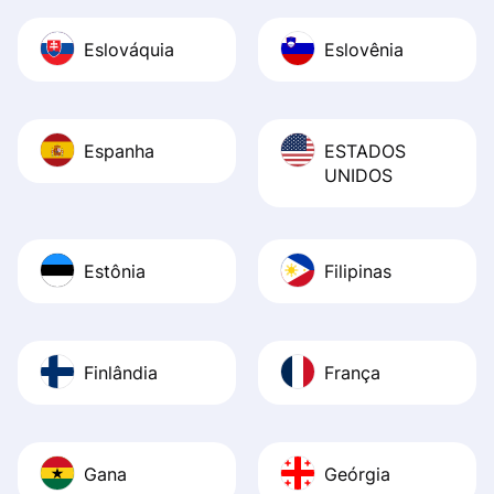
Eslováquia
Eslovênia
Espanha
ESTADOS
UNIDOS
Estônia
Filipinas
Finlândia
França
Gana
Geórgia