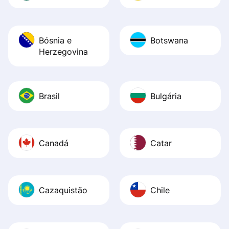
Bósnia e
Botswana
Herzegovina
Brasil
Bulgária
Canadá
Catar
Cazaquistão
Chile