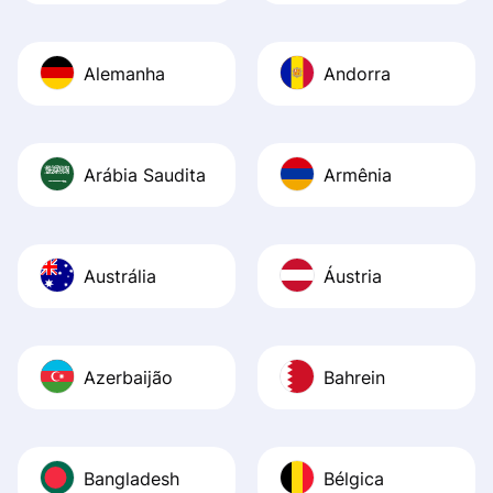
Alemanha
Andorra
Arábia Saudita
Armênia
Austrália
Áustria
Azerbaijão
Bahrein
Bangladesh
Bélgica