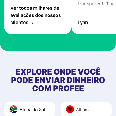
transparent. The
Ver todos milhares de
service is great, l
avaliações dos nossos
transfers are fas
clientes
Lyan
the exchange rate
very good! The
customer suppor
at Profee is very 
& responsive. I h
few questions wh
first started usin
EXPLORE ONDE VOCÊ
app, and they we
PODE ENVIAR DINHEIRO
quick to provide 
COM PROFEE
and helpful answ
Also, the level u
journey was smo
África do Sul
Albânia
Recommend it!