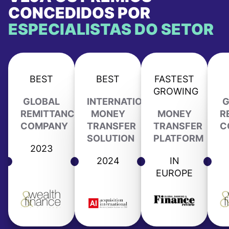
CONCEDIDOS POR
ESPECIALISTAS DO SETOR
BEST
BEST
FASTEST
GROWING
GLOBAL
INTERNATIONAL
G
REMITTANCE
MONEY
MONEY
R
COMPANY
TRANSFER
TRANSFER
C
SOLUTION
PLATFORM
2023
2024
IN
EUROPE