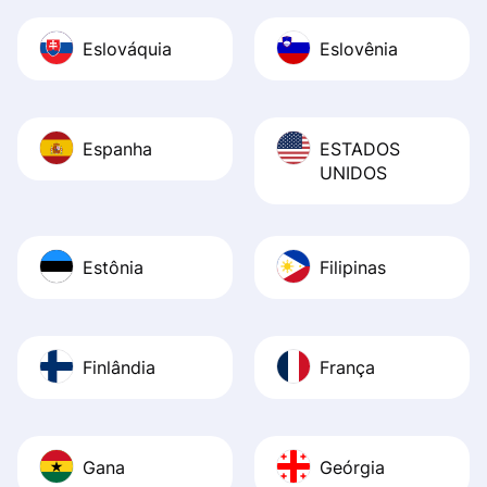
Eslováquia
Eslovênia
Espanha
ESTADOS
UNIDOS
Estônia
Filipinas
Finlândia
França
Gana
Geórgia