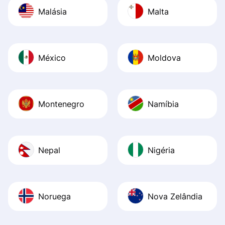
Malásia
Malta
México
Moldova
Montenegro
Namíbia
Nepal
Nigéria
Noruega
Nova Zelândia