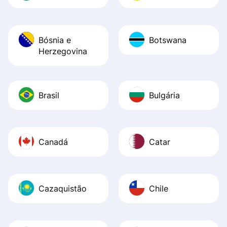
Bósnia e
Botswana
Herzegovina
Brasil
Bulgária
Canadá
Catar
Cazaquistão
Chile