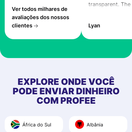
transparent. The
Ver todos milhares de
service is great, l
avaliações dos nossos
transfers are fas
clientes
Lyan
the exchange rate
very good! The
customer suppor
at Profee is very 
& responsive. I h
few questions wh
first started usin
EXPLORE ONDE VOCÊ
app, and they we
PODE ENVIAR DINHEIRO
quick to provide 
COM PROFEE
and helpful answ
Also, the level u
journey was smo
África do Sul
Albânia
Recommend it!