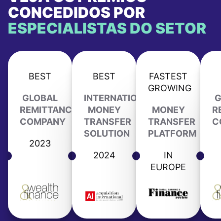
CONCEDIDOS POR
ESPECIALISTAS DO SETOR
BEST
BEST
FASTEST
GROWING
GLOBAL
INTERNATIONAL
G
REMITTANCE
MONEY
MONEY
R
COMPANY
TRANSFER
TRANSFER
C
SOLUTION
PLATFORM
2023
2024
IN
EUROPE