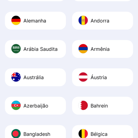
Alemanha
Andorra
Arábia Saudita
Armênia
Austrália
Áustria
Azerbaijão
Bahrein
Bangladesh
Bélgica