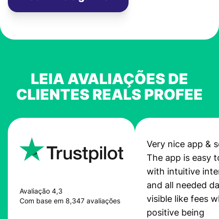
LEIA AVALIAÇÕES DE
CLIENTES REALS PROFEE
Very nice app & s
The app is easy t
with intuitive int
and all needed da
Avaliação 4,3
visible like fees w
Com base em 8,347 avaliações
positive being