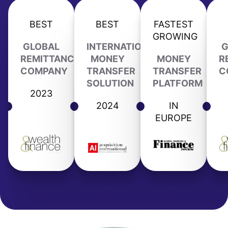
BEST
BEST
FASTEST
GROWING
GLOBAL
INTERNATIONAL
G
REMITTANCE
MONEY
MONEY
R
COMPANY
TRANSFER
TRANSFER
C
SOLUTION
PLATFORM
2023
2024
IN
EUROPE