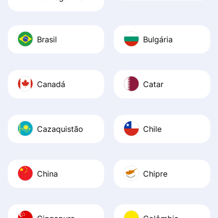
Brasil
Bulgária
Canadá
Catar
Cazaquistão
Chile
China
Chipre