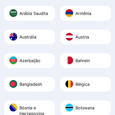
Arábia Saudita
Armênia
Austrália
Áustria
Azerbaijão
Bahrein
Bangladesh
Bélgica
Bósnia e
Botswana
Herzegovina