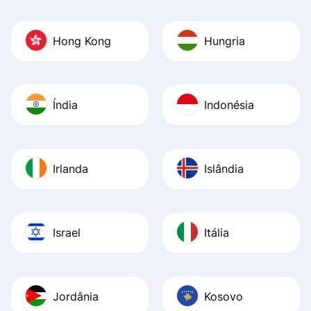
Hong Kong
Hungria
Índia
Indonésia
Irlanda
Islândia
Israel
Itália
Jordânia
Kosovo