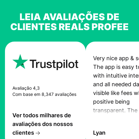
LEIA AVALIAÇÕES DE
CLIENTES REALS PROFEE
Very nice app & s
The app is easy t
with intuitive int
and all needed da
Avaliação 4,3
visible like fees w
Com base em 8,347 avaliações
positive being
transparent. The
Ver todos milhares de
service is great, l
avaliações dos nossos
transfers are fas
clientes
Lyan
the exchange rate