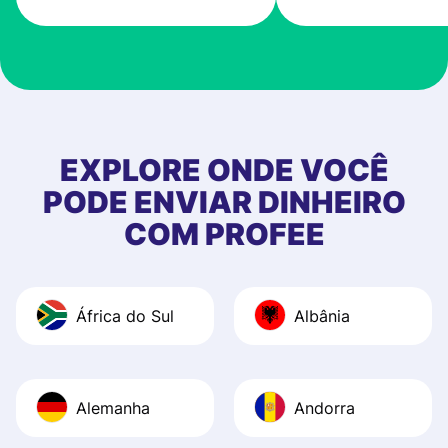
very good! The
customer suppor
at Profee is very 
& responsive. I h
few questions wh
first started usin
EXPLORE ONDE VOCÊ
app, and they we
PODE ENVIAR DINHEIRO
quick to provide 
COM PROFEE
and helpful answ
Also, the level u
journey was smo
África do Sul
Albânia
Recommend it!
Alemanha
Andorra