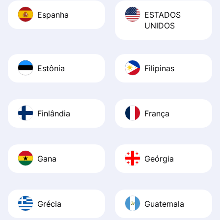
Espanha
ESTADOS
UNIDOS
Estônia
Filipinas
Finlândia
França
Gana
Geórgia
Grécia
Guatemala