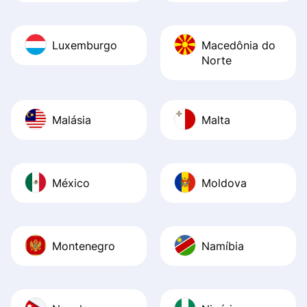
Luxemburgo
Macedônia do
Norte
Malásia
Malta
México
Moldova
Montenegro
Namíbia