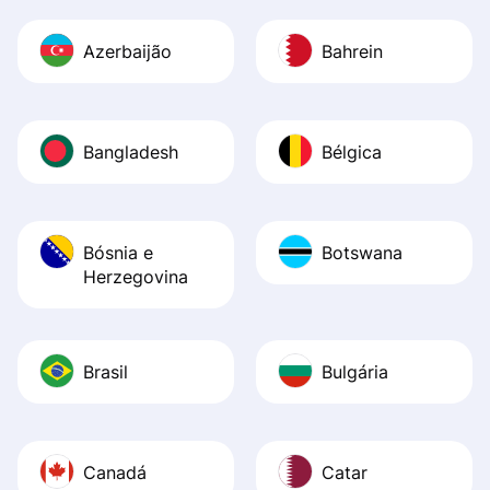
Azerbaijão
Bahrein
Bangladesh
Bélgica
Bósnia e
Botswana
Herzegovina
Brasil
Bulgária
Canadá
Catar