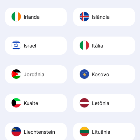
Irlanda
Islândia
Israel
Itália
Jordânia
Kosovo
Kuaite
Letônia
Liechtenstein
Lituânia