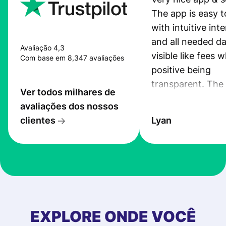
The app is easy t
with intuitive int
and all needed da
Avaliação 4,3
visible like fees w
Com base em 8,347 avaliações
positive being
transparent. The
Ver todos milhares de
service is great, l
avaliações dos nossos
transfers are fas
clientes
Lyan
the exchange rate
very good! The
customer suppor
at Profee is very 
& responsive. I h
few questions wh
first started usin
EXPLORE ONDE VOCÊ
app, and they we