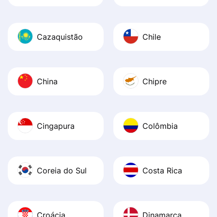
Cazaquistão
Chile
China
Chipre
Cingapura
Colômbia
Coreia do Sul
Costa Rica
Croácia
Dinamarca