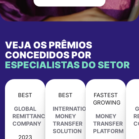
VEJA OS PRÊMIOS
CONCEDIDOS POR
ESPECIALISTAS DO SETOR
BEST
BEST
FASTEST
GROWING
GLOBAL
INTERNATIONAL
G
REMITTANCE
MONEY
MONEY
R
COMPANY
TRANSFER
TRANSFER
C
SOLUTION
PLATFORM
2023