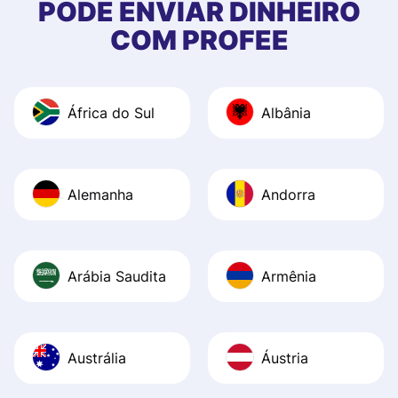
PODE ENVIAR DINHEIRO
quick to provide 
COM PROFEE
and helpful answ
Also, the level u
journey was smo
África do Sul
Albânia
Recommend it!
Alemanha
Andorra
Arábia Saudita
Armênia
Austrália
Áustria