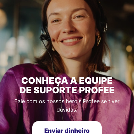
CONHEÇA A EQUIPE
DE SUPORTE PROFEE
Fale com os nossos heróis Profee se tiver
dúvidas.
Enviar dinheiro