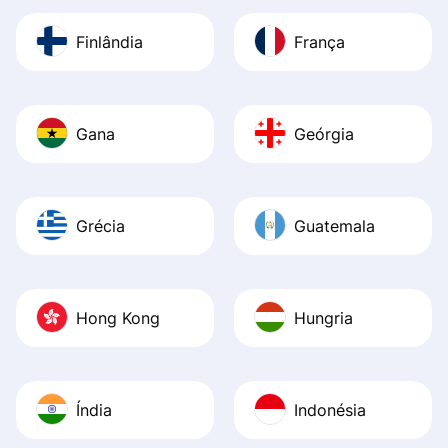
Finlândia
França
Gana
Geórgia
Grécia
Guatemala
Hong Kong
Hungria
Índia
Indonésia