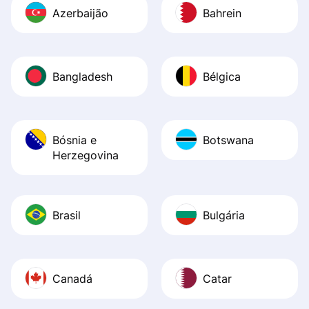
Azerbaijão
Bahrein
Bangladesh
Bélgica
Bósnia e
Botswana
Herzegovina
Brasil
Bulgária
Canadá
Catar