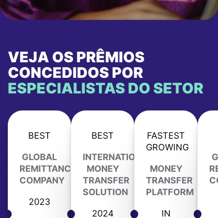
VEJA OS PRÊMIOS
CONCEDIDOS POR
ESPECIALISTAS DO SETOR
BEST
BEST
FASTEST
GROWING
GLOBAL
INTERNATIONAL
G
REMITTANCE
MONEY
MONEY
R
COMPANY
TRANSFER
TRANSFER
C
SOLUTION
PLATFORM
2023
2024
IN