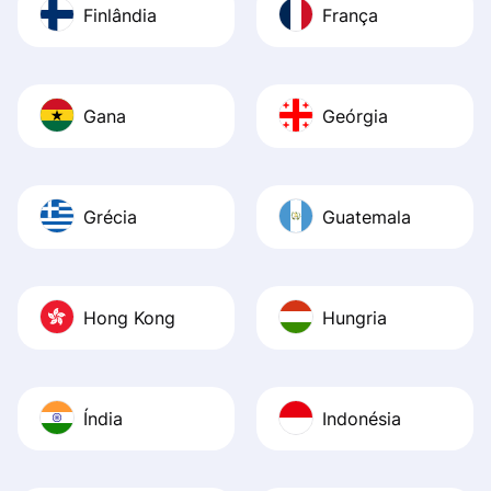
Finlândia
França
Gana
Geórgia
Grécia
Guatemala
Hong Kong
Hungria
Índia
Indonésia