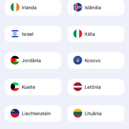
Irlanda
Islândia
Israel
Itália
Jordânia
Kosovo
Kuaite
Letônia
Liechtenstein
Lituânia