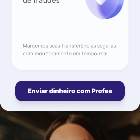
de fraudes
Mantemos suas transferências seguras
com monitoramento em tempo real.
Enviar dinheiro com Profee