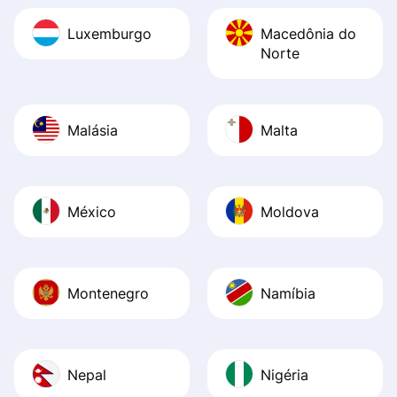
Luxemburgo
Macedônia do
Norte
Malásia
Malta
México
Moldova
Montenegro
Namíbia
Nepal
Nigéria