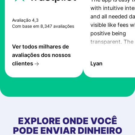
with intuitive int
and all needed da
Avaliação 4,3
visible like fees w
Com base em 8,347 avaliações
positive being
transparent. The
Ver todos milhares de
service is great, l
avaliações dos nossos
transfers are fas
clientes
Lyan
the exchange rate
very good! The
customer suppor
at Profee is very 
& responsive. I h
few questions wh
first started usin
EXPLORE ONDE VOCÊ
app, and they we
PODE ENVIAR DINHEIRO
quick to provide 