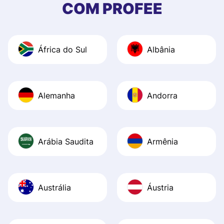
COM PROFEE
and helpful answ
Also, the level u
journey was smo
África do Sul
Albânia
Recommend it!
Alemanha
Andorra
Arábia Saudita
Armênia
Austrália
Áustria