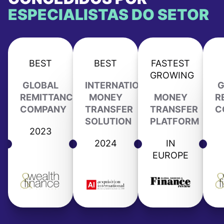
ESPECIALISTAS DO SETOR
BEST
BEST
FASTEST
GROWING
GLOBAL
INTERNATIONAL
G
REMITTANCE
MONEY
MONEY
R
COMPANY
TRANSFER
TRANSFER
C
SOLUTION
PLATFORM
2023
2024
IN
EUROPE