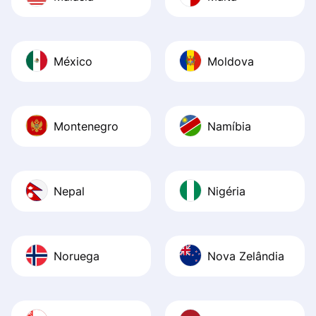
México
Moldova
Montenegro
Namíbia
Nepal
Nigéria
Noruega
Nova Zelândia