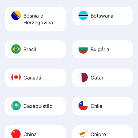
Bósnia e
Botswana
Herzegovina
Brasil
Bulgária
Canadá
Catar
Cazaquistão
Chile
China
Chipre