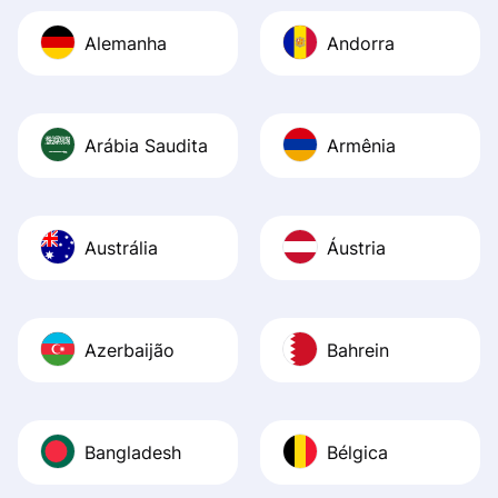
Alemanha
Andorra
Arábia Saudita
Armênia
Austrália
Áustria
Azerbaijão
Bahrein
Bangladesh
Bélgica