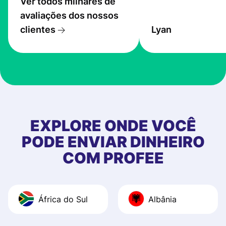
Ver todos milhares de
service is great, l
avaliações dos nossos
transfers are fas
clientes
Lyan
the exchange rate
very good! The
customer suppor
at Profee is very 
& responsive. I h
few questions wh
first started usin
EXPLORE ONDE VOCÊ
app, and they we
PODE ENVIAR DINHEIRO
quick to provide 
COM PROFEE
and helpful answ
Also, the level u
journey was smo
África do Sul
Albânia
Recommend it!