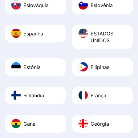
Eslováquia
Eslovênia
Espanha
ESTADOS
UNIDOS
Estônia
Filipinas
Finlândia
França
Gana
Geórgia