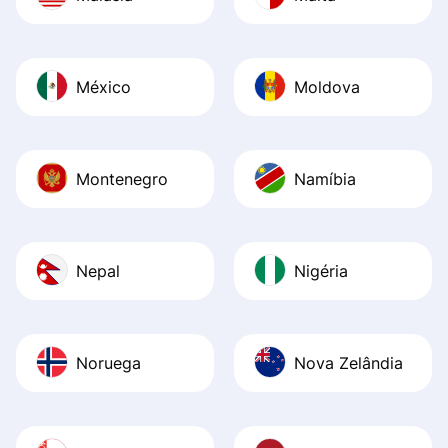
México
Moldova
Montenegro
Namíbia
Nepal
Nigéria
Noruega
Nova Zelândia