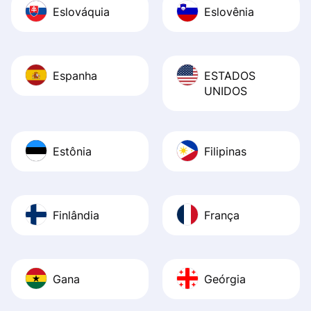
Eslováquia
Eslovênia
Espanha
ESTADOS
UNIDOS
Estônia
Filipinas
Finlândia
França
Gana
Geórgia