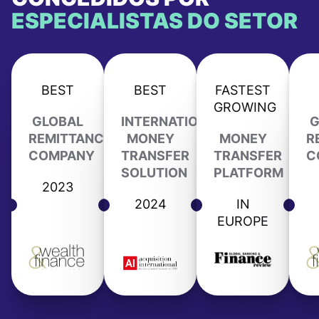
ESPECIALISTAS DO SETOR
BEST
BEST
FASTEST
GROWING
GLOBAL
INTERNATIONAL
G
REMITTANCE
MONEY
MONEY
R
COMPANY
TRANSFER
TRANSFER
C
SOLUTION
PLATFORM
2023
2024
IN
EUROPE