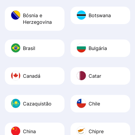
Bósnia e
Botswana
Herzegovina
Brasil
Bulgária
Canadá
Catar
Cazaquistão
Chile
China
Chipre