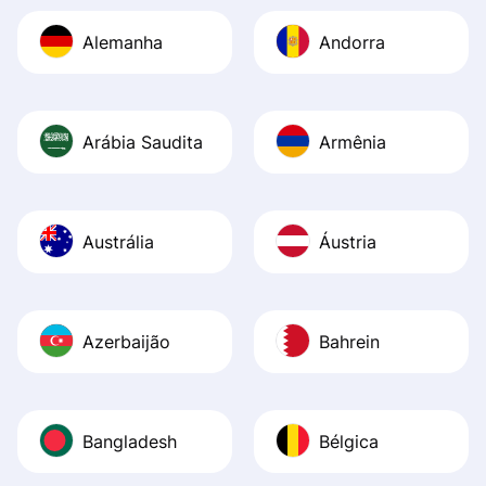
Alemanha
Andorra
Arábia Saudita
Armênia
Austrália
Áustria
Azerbaijão
Bahrein
Bangladesh
Bélgica