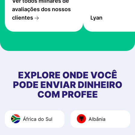
Ver todos milhares de
service is great, l
avaliações dos nossos
transfers are fas
clientes
Lyan
the exchange rate
very good! The
customer suppor
at Profee is very 
& responsive. I h
few questions wh
first started usin
EXPLORE ONDE VOCÊ
app, and they we
PODE ENVIAR DINHEIRO
quick to provide 
COM PROFEE
and helpful answ
Also, the level u
journey was smo
África do Sul
Albânia
Recommend it!