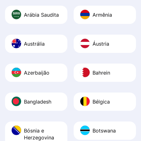
Arábia Saudita
Armênia
Austrália
Áustria
Azerbaijão
Bahrein
Bangladesh
Bélgica
Bósnia e
Botswana
Herzegovina