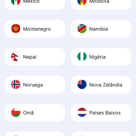
México
Moldova
Montenegro
Namíbia
Nepal
Nigéria
Noruega
Nova Zelândia
Omã
Países Baixos