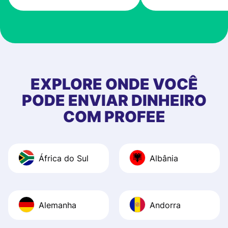
very good! The
customer suppor
at Profee is very 
& responsive. I h
few questions wh
first started usin
EXPLORE ONDE VOCÊ
app, and they we
PODE ENVIAR DINHEIRO
quick to provide 
COM PROFEE
and helpful answ
Also, the level u
journey was smo
África do Sul
Albânia
Recommend it!
Alemanha
Andorra