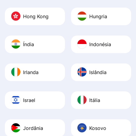
Hong Kong
Hungria
Índia
Indonésia
Irlanda
Islândia
Israel
Itália
Jordânia
Kosovo