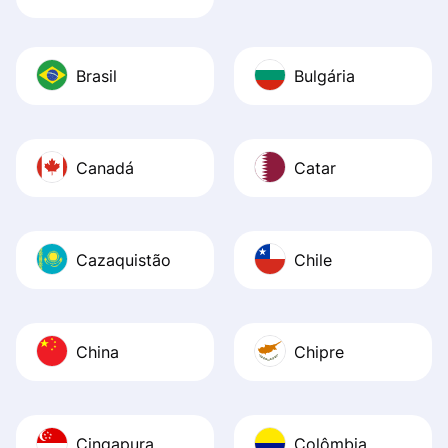
Brasil
Bulgária
Canadá
Catar
Cazaquistão
Chile
China
Chipre
Cingapura
Colômbia