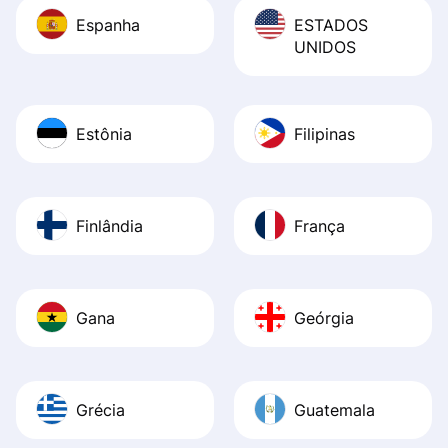
Espanha
ESTADOS
UNIDOS
Estônia
Filipinas
Finlândia
França
Gana
Geórgia
Grécia
Guatemala