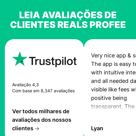
LEIA AVALIAÇÕES DE
CLIENTES REALS PROFEE
Very nice app & s
The app is easy t
with intuitive int
and all needed da
Avaliação 4,3
visible like fees w
Com base em 8,347 avaliações
positive being
transparent. The
Ver todos milhares de
service is great, l
avaliações dos nossos
transfers are fas
clientes
Lyan
the exchange rate