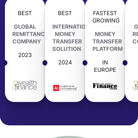
BEST
BEST
FASTEST
GROWING
GLOBAL
INTERNATIONAL
G
REMITTANCE
MONEY
MONEY
R
COMPANY
TRANSFER
TRANSFER
C
SOLUTION
PLATFORM
2023
2024
IN
EUROPE