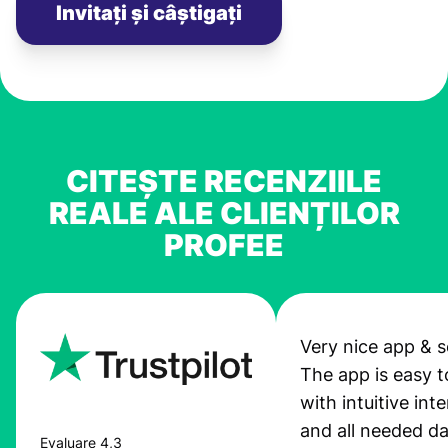
Invitați și câștigați
CITEȘTE RECENZIILE
REALE ALE CLIENȚILOR
PROFEE
Very nice app & s
The app is easy t
with intuitive int
and all needed da
Evaluare 4,3