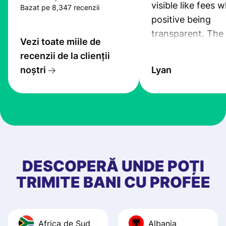
visible like fees w
Bazat pe 8,347 recenzii
positive being
transparent. The
Vezi toate miile de
service is great, l
recenzii de la clienții
transfers are fas
noștri
Lyan
the exchange rate
very good! The
customer suppor
at Profee is very 
& responsive. I h
few questions wh
first started usin
DESCOPERĂ UNDE POȚI
app, and they we
TRIMITE BANI CU PROFEE
quick to provide 
and helpful answ
Also, the level u
Africa de Sud
Albania