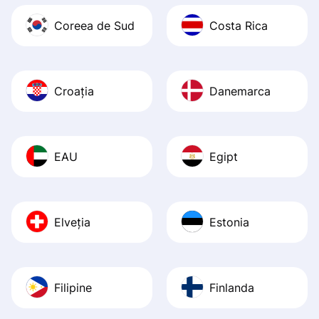
Coreea de Sud
Costa Rica
Croația
Danemarca
EAU
Egipt
Elveția
Estonia
Filipine
Finlanda