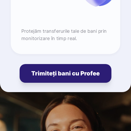
Protejăm transferurile tale de bani prin
monitorizare în timp real.
Trimiteți bani cu Profee