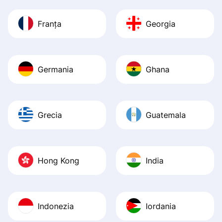
Franța
Georgia
Germania
Ghana
Grecia
Guatemala
Hong Kong
India
Indonezia
Iordania