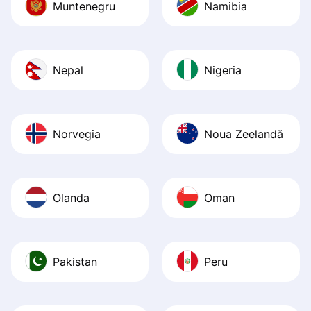
Muntenegru
Namibia
Nepal
Nigeria
Norvegia
Noua Zeelandă
Olanda
Oman
Pakistan
Peru