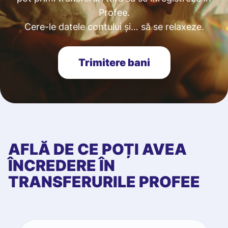
Profee.
Cere-le datele contului și… să se relaxeze.
Trimitere bani
AFLĂ DE CE POȚI AVEA
ÎNCREDERE ÎN
TRANSFERURILE PROFEE