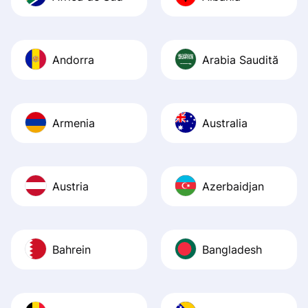
journey was smo
Recommend it!
Andorra
Arabia Saudită
Armenia
Australia
Austria
Azerbaidjan
Bahrein
Bangladesh