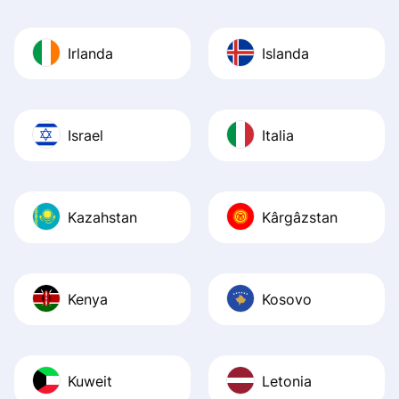
Irlanda
Islanda
Israel
Italia
Kazahstan
Kârgâzstan
Kenya
Kosovo
Kuweit
Letonia