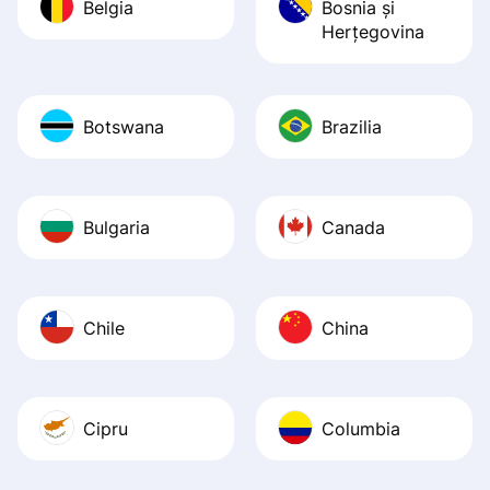
Belgia
Bosnia şi
Herţegovina
Botswana
Brazilia
Bulgaria
Canada
Chile
China
Cipru
Columbia