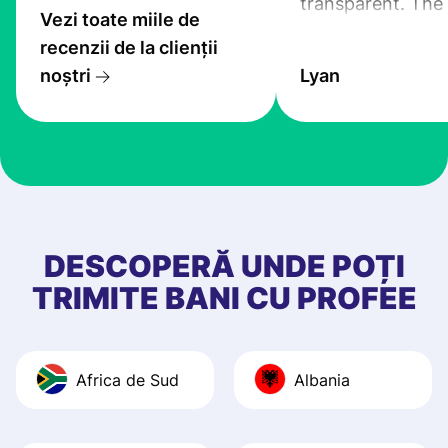
transparent. The
Vezi toate miile de
service is great, l
recenzii de la clienții
transfers are fas
noștri
Lyan
the exchange rate
very good! The
customer suppor
at Profee is very 
& responsive. I h
few questions wh
first started usin
DESCOPERĂ UNDE POȚI
app, and they we
TRIMITE BANI CU PROFEE
quick to provide 
and helpful answ
Also, the level u
Africa de Sud
Albania
journey was smo
Recommend it!