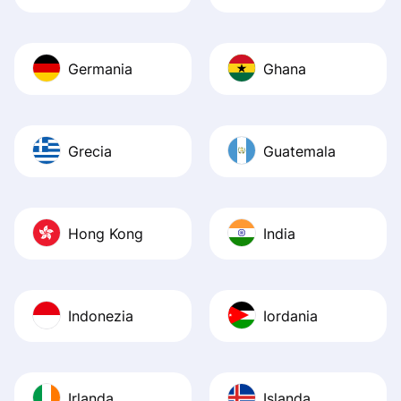
Germania
Ghana
Grecia
Guatemala
Hong Kong
India
Indonezia
Iordania
Irlanda
Islanda