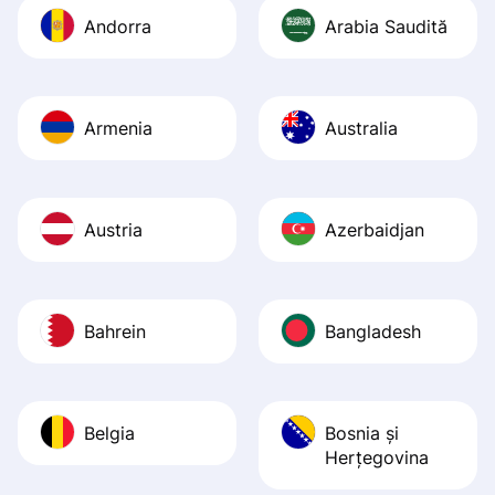
Andorra
Arabia Saudită
Armenia
Australia
Austria
Azerbaidjan
Bahrein
Bangladesh
Belgia
Bosnia şi
Herţegovina