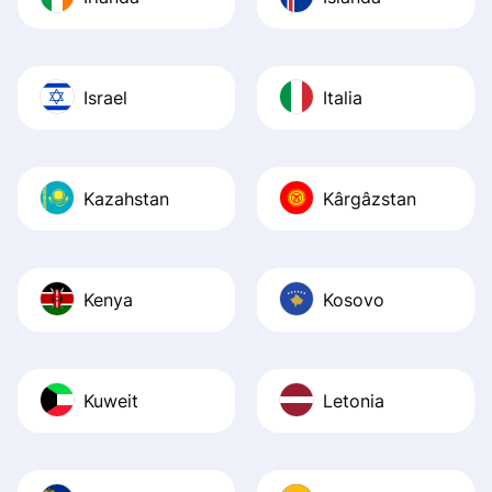
Israel
Italia
Kazahstan
Kârgâzstan
Kenya
Kosovo
Kuweit
Letonia