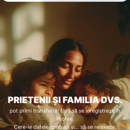
PRIETENII ȘI FAMILIA DVS.
pot primi transferuri fără să se înregistreze în
Profee.
Cere-le datele contului și… să se relaxeze.