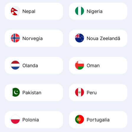
Nepal
Nigeria
Norvegia
Noua Zeelandă
Olanda
Oman
Pakistan
Peru
Polonia
Portugalia