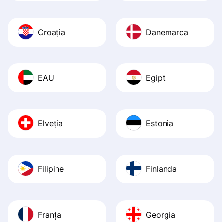
Croația
Danemarca
EAU
Egipt
Elveția
Estonia
Filipine
Finlanda
Franța
Georgia