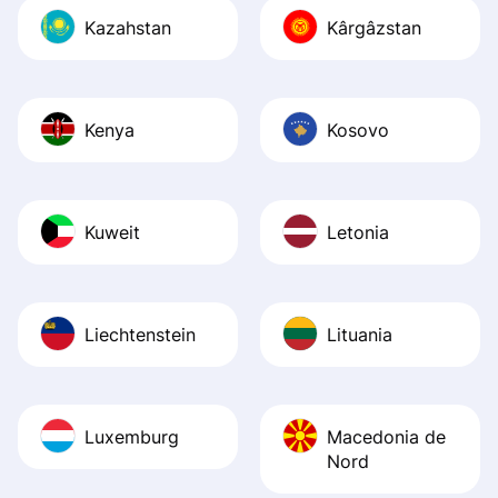
Kazahstan
Kârgâzstan
Kenya
Kosovo
Kuweit
Letonia
Liechtenstein
Lituania
Luxemburg
Macedonia de
Nord