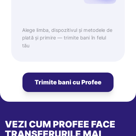
Alege limba, dispozitivul și metodele de
plată și primire — trimite bani în felul
tău
Trimite bani cu Profee
VEZI CUM PROFEE FACE
TRANSFERURILE MAI