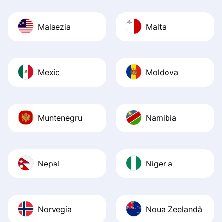
Malaezia
Malta
Mexic
Moldova
Muntenegru
Namibia
Nepal
Nigeria
Norvegia
Noua Zeelandă