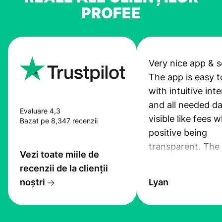
PROFEE
Very nice app & s
The app is easy t
with intuitive int
and all needed da
Evaluare 4,3
visible like fees w
Bazat pe 8,347 recenzii
positive being
transparent. The
Vezi toate miile de
service is great, l
recenzii de la clienții
transfers are fas
noștri
Lyan
the exchange rate
very good! The
customer suppor