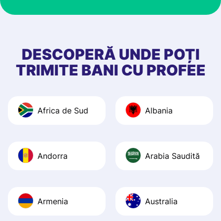
at Profee is very 
& responsive. I h
few questions wh
first started usin
DESCOPERĂ UNDE POȚI
app, and they we
TRIMITE BANI CU PROFEE
quick to provide 
and helpful answ
Also, the level u
Africa de Sud
Albania
journey was smo
Recommend it!
Andorra
Arabia Saudită
Armenia
Australia