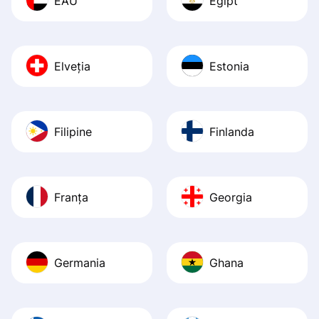
EAU
Egipt
Elveția
Estonia
Filipine
Finlanda
Franța
Georgia
Germania
Ghana