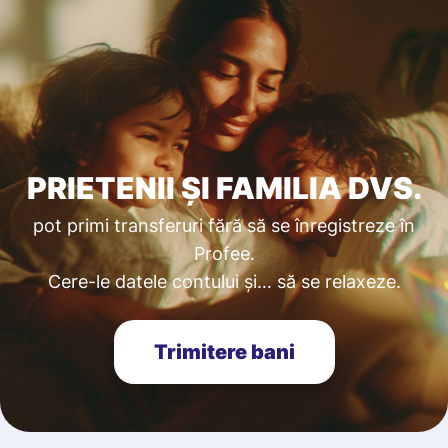
PRIETENII ȘI FAMILIA DVS.
pot primi transferuri fără să se înregistreze în
Profee.
Cere-le datele contului și… să se relaxeze.
Trimitere bani