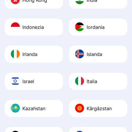
Indonezia
Iordania
Irlanda
Islanda
Israel
Italia
Kazahstan
Kârgâzstan