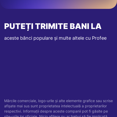
PUTEȚI TRIMITE BANI LA
aceste bănci populare și multe altele cu Profee
Mărcile comerciale, logo-urile și alte elemente grafice sau scrise
afișate mai sus sunt proprietatea intelectuală a proprietarilor
respectivi. Informații despre aceste companii pot fi găsite pe
site-urile lor oficiale. Nicio afiliere nu ar trebui să fie implicată