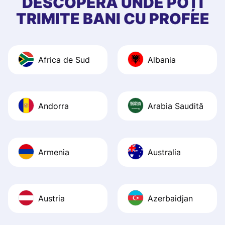
DESCOPERĂ UNDE POȚI
app, and they we
TRIMITE BANI CU PROFEE
quick to provide 
and helpful answ
Also, the level u
Africa de Sud
Albania
journey was smo
Recommend it!
Andorra
Arabia Saudită
Armenia
Australia
Austria
Azerbaidjan