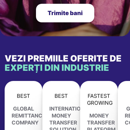
Trimite bani
VEZI PREMIILE OFERITE DE
EXPERȚI DIN INDUSTRIE
BEST
BEST
FASTEST
GROWING
GLOBAL
INTERNATIONAL
G
REMITTANCE
MONEY
MONEY
R
COMPANY
TRANSFER
TRANSFER
C
SOLUTION
PLATFORM