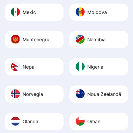
Mexic
Moldova
Muntenegru
Namibia
Nepal
Nigeria
Norvegia
Noua Zeelandă
Olanda
Oman