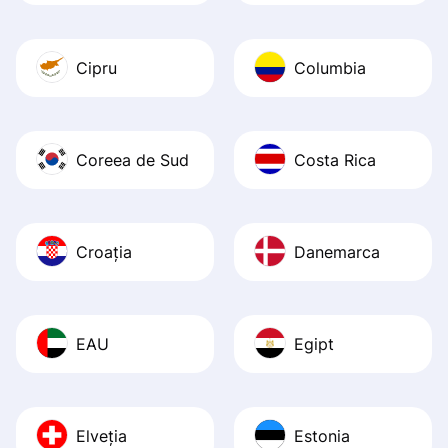
Cipru
Columbia
Coreea de Sud
Costa Rica
Croația
Danemarca
EAU
Egipt
Elveția
Estonia