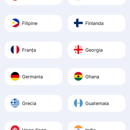
Filipine
Finlanda
Franța
Georgia
Germania
Ghana
Grecia
Guatemala
Hong Kong
India