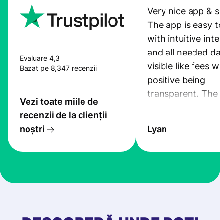
Very nice app & s
The app is easy t
with intuitive int
and all needed da
Evaluare 4,3
visible like fees w
Bazat pe 8,347 recenzii
positive being
transparent. The
Vezi toate miile de
service is great, l
recenzii de la clienții
transfers are fas
noștri
Lyan
the exchange rate
very good! The
customer suppor
at Profee is very 
& responsive. I h
few questions wh
first started usin