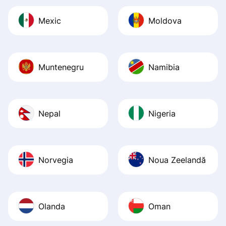
Mexic
Moldova
Muntenegru
Namibia
Nepal
Nigeria
Norvegia
Noua Zeelandă
Olanda
Oman