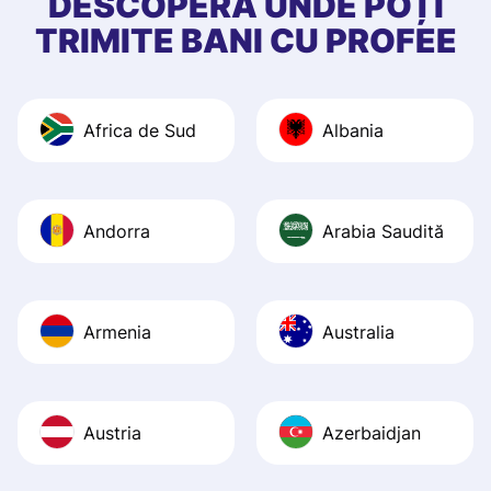
DESCOPERĂ UNDE POȚI
app, and they we
TRIMITE BANI CU PROFEE
quick to provide 
and helpful answ
Also, the level u
Africa de Sud
Albania
journey was smo
Recommend it!
Andorra
Arabia Saudită
Armenia
Australia
Austria
Azerbaidjan