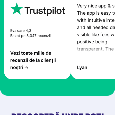
Very nice app & s
The app is easy t
with intuitive int
and all needed da
Evaluare 4,3
visible like fees w
Bazat pe 8,347 recenzii
positive being
transparent. The
Vezi toate miile de
service is great, l
recenzii de la clienții
transfers are fas
noștri
Lyan
the exchange rate
very good! The
customer suppor
at Profee is very 
& responsive. I h
few questions wh
first started usin