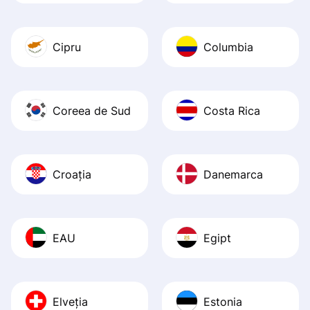
Cipru
Columbia
Coreea de Sud
Costa Rica
Croația
Danemarca
EAU
Egipt
Elveția
Estonia