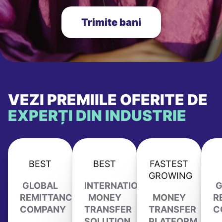
Trimite bani
VEZI PREMIILE OFERITE DE
EXPERȚI DIN INDUSTRIE
BEST
BEST
FASTEST
GROWING
GLOBAL
INTERNATIONAL
G
REMITTANCE
MONEY
MONEY
R
COMPANY
TRANSFER
TRANSFER
C
SOLUTION
PLATFORM