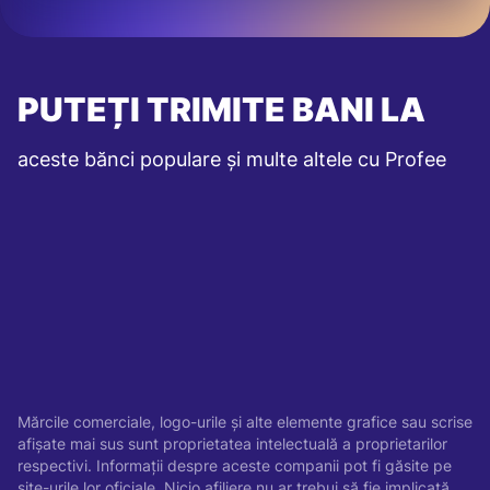
PUTEȚI TRIMITE BANI LA
aceste bănci populare și multe altele cu Profee
Mărcile comerciale, logo-urile și alte elemente grafice sau scrise
afișate mai sus sunt proprietatea intelectuală a proprietarilor
respectivi. Informații despre aceste companii pot fi găsite pe
site-urile lor oficiale. Nicio afiliere nu ar trebui să fie implicată