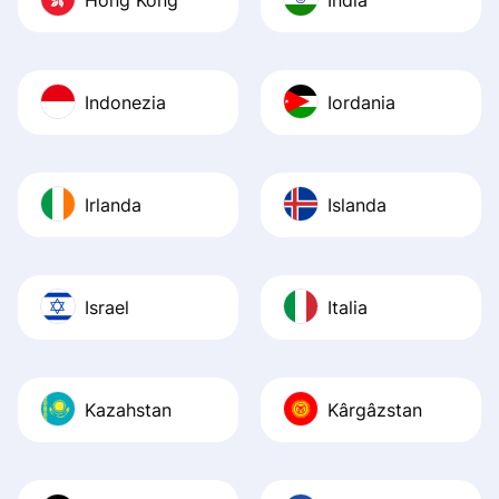
Indonezia
Iordania
Irlanda
Islanda
Israel
Italia
Kazahstan
Kârgâzstan