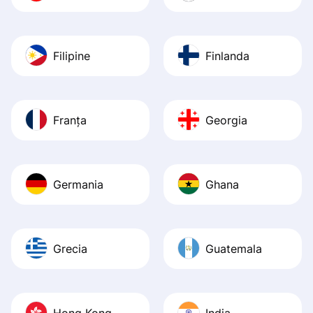
Filipine
Finlanda
Franța
Georgia
Germania
Ghana
Grecia
Guatemala
Hong Kong
India