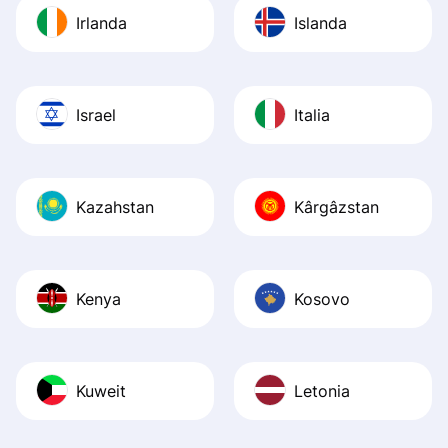
Irlanda
Islanda
Israel
Italia
Kazahstan
Kârgâzstan
Kenya
Kosovo
Kuweit
Letonia