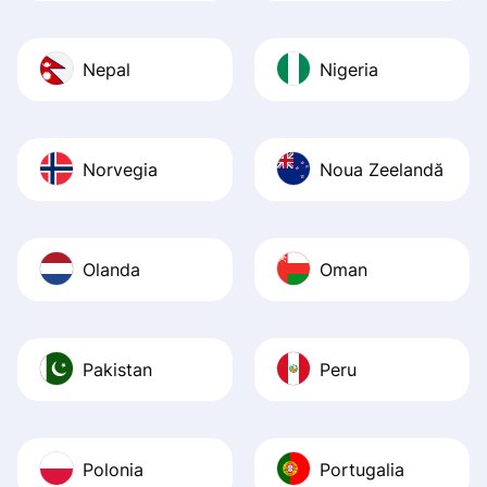
Nepal
Nigeria
Norvegia
Noua Zeelandă
Olanda
Oman
Pakistan
Peru
Polonia
Portugalia