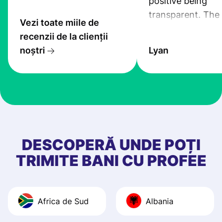
positive being
transparent. The
Vezi toate miile de
service is great, l
recenzii de la clienții
transfers are fas
noștri
Lyan
the exchange rate
very good! The
customer suppor
at Profee is very 
& responsive. I h
few questions wh
first started usin
DESCOPERĂ UNDE POȚI
app, and they we
TRIMITE BANI CU PROFEE
quick to provide 
and helpful answ
Also, the level u
Africa de Sud
Albania
journey was smo