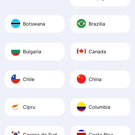
Botswana
Brazilia
Bulgaria
Canada
Chile
China
Cipru
Columbia
Coreea de Sud
Costa Rica