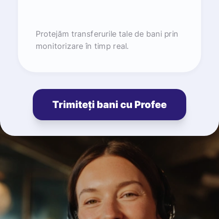
Protejăm transferurile tale de bani prin
monitorizare în timp real.
Trimiteți bani cu Profee