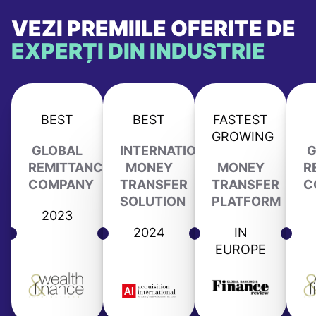
VEZI PREMIILE OFERITE DE
EXPERȚI DIN INDUSTRIE
BEST
BEST
FASTEST
GROWING
GLOBAL
INTERNATIONAL
G
REMITTANCE
MONEY
MONEY
R
COMPANY
TRANSFER
TRANSFER
C
SOLUTION
PLATFORM
2023
2024
IN
EUROPE