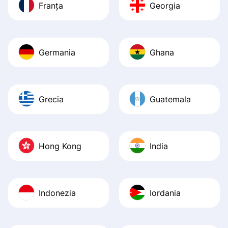
Franța
Georgia
Germania
Ghana
Grecia
Guatemala
Hong Kong
India
Indonezia
Iordania