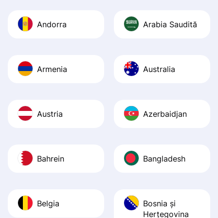
Recommend it!
Andorra
Arabia Saudită
Armenia
Australia
Austria
Azerbaidjan
Bahrein
Bangladesh
Belgia
Bosnia şi
Herţegovina