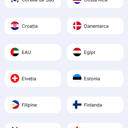
Croația
Danemarca
EAU
Egipt
Elveția
Estonia
Filipine
Finlanda