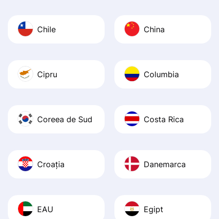
Chile
China
Cipru
Columbia
Coreea de Sud
Costa Rica
Croația
Danemarca
EAU
Egipt