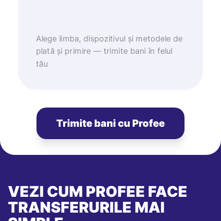
Alege limba, dispozitivul și metodele de
plată și primire — trimite bani în felul
tău
Trimite bani cu Profee
VEZI CUM PROFEE FACE
TRANSFERURILE MAI