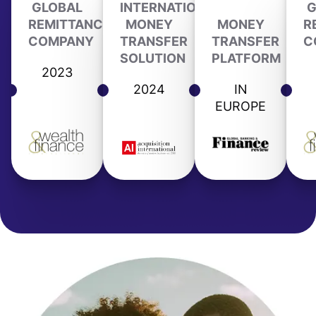
GLOBAL
INTERNATIONAL
G
REMITTANCE
MONEY
MONEY
R
COMPANY
TRANSFER
TRANSFER
C
SOLUTION
PLATFORM
2023
2024
IN
EUROPE