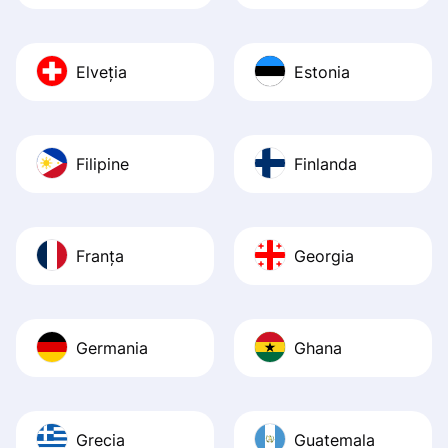
Elveția
Estonia
Filipine
Finlanda
Franța
Georgia
Germania
Ghana
Grecia
Guatemala