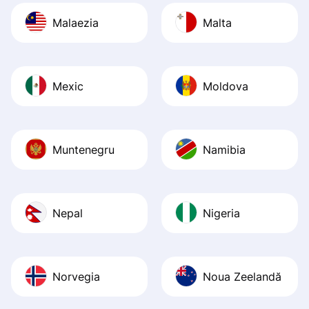
Malaezia
Malta
Mexic
Moldova
Muntenegru
Namibia
Nepal
Nigeria
Norvegia
Noua Zeelandă