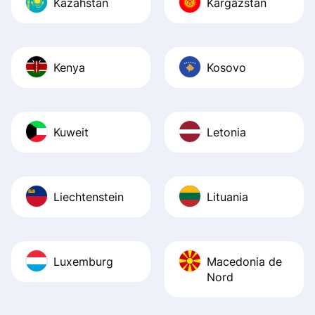
Kazahstan
Kârgâzstan
Kenya
Kosovo
Kuweit
Letonia
Liechtenstein
Lituania
Luxemburg
Macedonia de
Nord