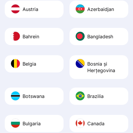
Austria
Azerbaidjan
Bahrein
Bangladesh
Belgia
Bosnia şi
Herţegovina
Botswana
Brazilia
Bulgaria
Canada