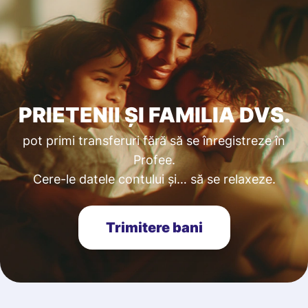
PRIETENII ȘI FAMILIA DVS.
pot primi transferuri fără să se înregistreze în
Profee.
Cere-le datele contului și… să se relaxeze.
Trimitere bani