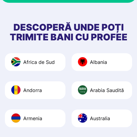
& responsive. I h
few questions wh
first started usin
DESCOPERĂ UNDE POȚI
app, and they we
TRIMITE BANI CU PROFEE
quick to provide 
and helpful answ
Also, the level u
Africa de Sud
Albania
journey was smo
Recommend it!
Andorra
Arabia Saudită
Armenia
Australia