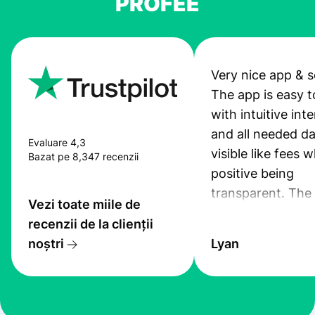
PROFEE
Very nice app & s
The app is easy t
with intuitive int
and all needed da
Evaluare 4,3
visible like fees w
Bazat pe 8,347 recenzii
positive being
transparent. The
Vezi toate miile de
service is great, l
recenzii de la clienții
transfers are fas
noștri
Lyan
the exchange rate
very good! The
customer suppor
at Profee is very 