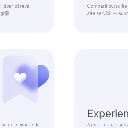
în doar câteva
Compară cursurile 
riji!
alte servicii — sun
Experienț
m sumele exacte de
Alege limba, dispoz