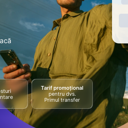
dacă
Tarif promoțional
sturi
pentru dvs.
ntare
Primul transfer