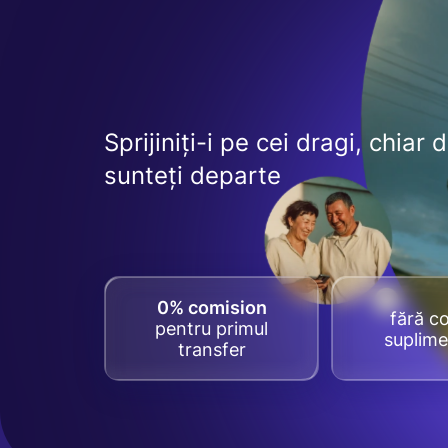
Sprijiniți-i pe cei dragi, chiar 
sunteți departe
0% comision
fără co
pentru primul
suplime
transfer