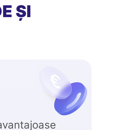
E ȘI
avantajoase