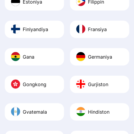
Estoniya
Filippin
Finlyandiya
Fransiya
Gana
Germaniya
Gongkong
Gurjiston
Gvatemala
Hindiston