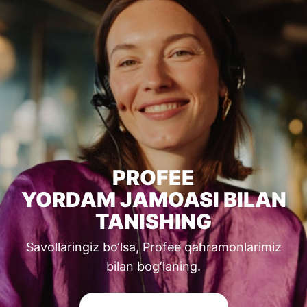
PROFEE
YORDAM JAMOASI BILAN
TANISHING
Savollaringiz bo‘lsa, Profee qahramonlarimiz
bilan bog‘laning.