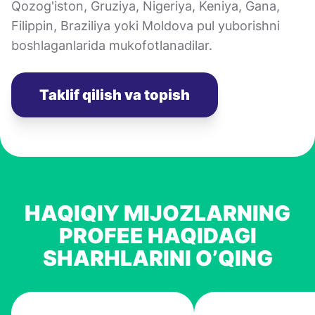
Qozog'iston, Gruziya, Nigeriya, Keniya, Gana,
Filippin, Braziliya yoki Moldova pul yuborishni
boshlaganlarida mukofotlanadilar.
Taklif qilish va topish
HAQIQIY MIJOZLARNING
PROFEE HAQIDAGI
SHARHLARINI O’QING