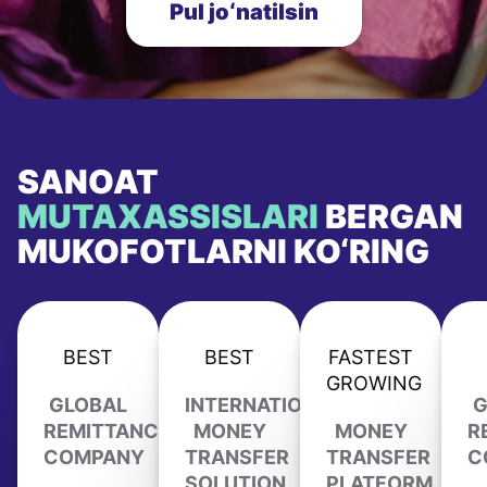
Pul joʻnatilsin
SANOAT
MUTAXASSISLARI
BERGAN
MUKOFOTLARNI KO‘RING
BEST
BEST
FASTEST
GROWING
GLOBAL
INTERNATIONAL
G
REMITTANCE
MONEY
MONEY
R
COMPANY
TRANSFER
TRANSFER
C
SOLUTION
PLATFORM