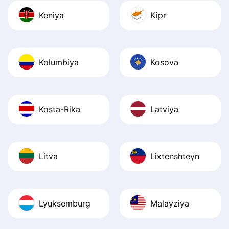
Keniya
Kipr
Kolumbiya
Kosova
Kosta-Rika
Latviya
Litva
Lixtenshteyn
Lyuksemburg
Malayziya