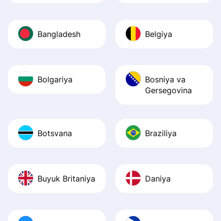
Bangladesh
Belgiya
Bolgariya
Bosniya va
Gersegovina
Botsvana
Braziliya
Buyuk Britaniya
Daniya