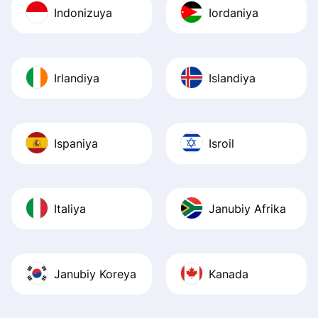
Indonizuya
Iordaniya
Irlandiya
Islandiya
Ispaniya
Isroil
Italiya
Janubiy Afrika
Janubiy Koreya
Kanada