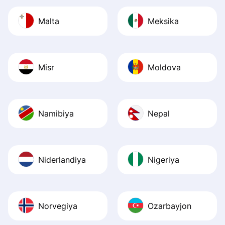
Malta
Meksika
Misr
Moldova
Namibiya
Nepal
Niderlandiya
Nigeriya
Norvegiya
Ozarbayjon