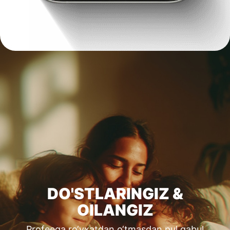
DO'STLARINGIZ &
OILANGIZ
Profeega ro‘yxatdan o‘tmasdan pul qabul