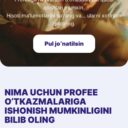
qilishlari mumkin.
Hisob ma’lumotlarini so‘rang va… ularni xotirjam
qoldiring.
Pul joʻnatilsin
NIMA UCHUN PROFEE
O‘TKAZMALARIGA
ISHONISH MUMKINLIGINI
BILIB OLING