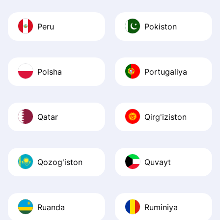
Peru
Pokiston
Polsha
Portugaliya
Qatar
Qirg'iziston
Qozog'iston
Quvayt
Ruanda
Ruminiya