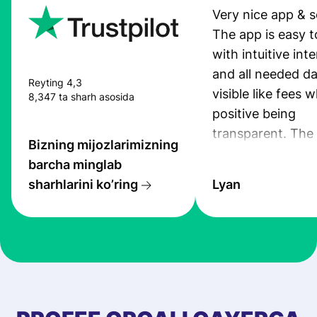
Very nice app & s
The app is easy t
with intuitive int
and all needed da
Reyting 4,3
visible like fees w
8,347 ta sharh asosida
positive being
transparent. The
Bizning mijozlarimizning
service is great, l
barcha minglab
transfers are fas
sharhlarini ko’ring
Lyan
the exchange rate
very good! The
customer suppor
at Profee is very 
& responsive. I h
few questions wh
first started usin