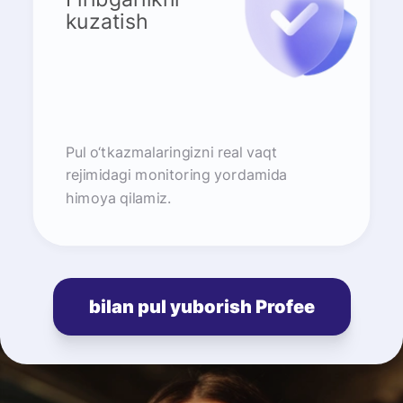
kuzatish
Pul o‘tkazmalaringizni real vaqt
rejimidagi monitoring yordamida
himoya qilamiz.
bilan pul yuborish Profee