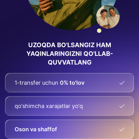
UZOQDA BO'LSANGIZ HAM
YAQINLARINGIZNI QO'LLAB-
QUVVATLANG
1-transfer uchun
0% to'lov
qo‘shimcha xarajatlar yo‘q
Oson va shaffof