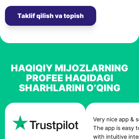
Taklif qilish va topish
HAQIQIY MIJOZLARNING
PROFEE HAQIDAGI
SHARHLARINI O’QING
Very nice app & s
The app is easy t
with intuitive int