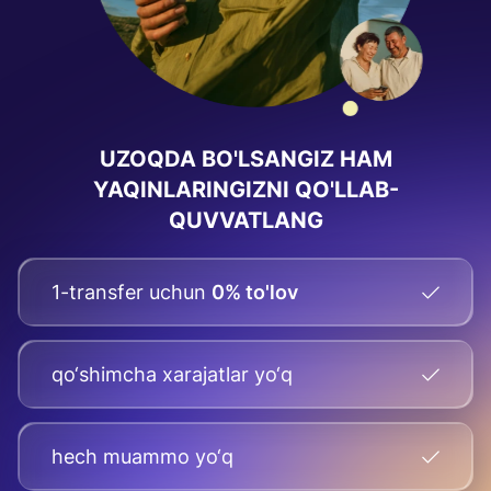
UZOQDA BO'LSANGIZ HAM
YAQINLARINGIZNI QO'LLAB-
QUVVATLANG
1-transfer uchun
0% to'lov
qo‘shimcha xarajatlar yo‘q
hech muammo yo‘q