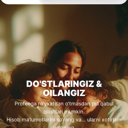
DO'STLARINGIZ &
OILANGIZ
Profeega ro‘yxatdan o‘tmasdan pul qabul
qilishlari mumkin.
Hisob ma’lumotlarini so‘rang va… ularni xotirjam
qoldiring.