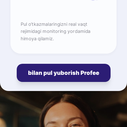
Pul o‘tkazmalaringizni real vaqt
rejimidagi monitoring yordamida
himoya qilamiz.
bilan pul yuborish Profee