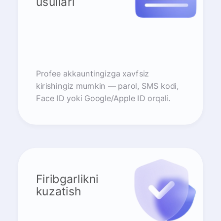
usullari
Profee akkauntingizga xavfsiz
kirishingiz mumkin — parol, SMS kodi,
Face ID yoki Google/Apple ID orqali.
Firibgarlikni
kuzatish