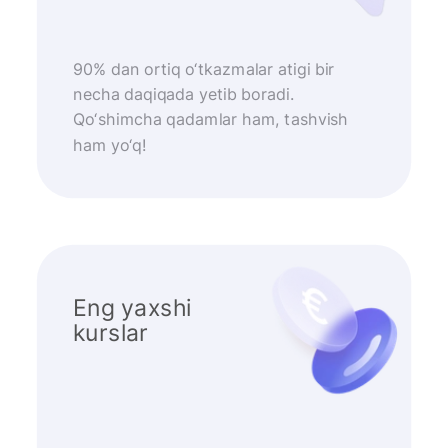
90% dan ortiq o‘tkazmalar atigi bir
necha daqiqada yetib boradi.
Qo‘shimcha qadamlar ham, tashvish
ham yo‘q!
Eng yaxshi
kurslar