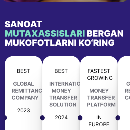
SANOAT
MUTAXASSISLARI
BERGAN
MUKOFOTLARNI KO‘RING
BEST
BEST
FASTEST
GROWING
GLOBAL
INTERNATIONAL
G
REMITTANCE
MONEY
MONEY
R
COMPANY
TRANSFER
TRANSFER
C
SOLUTION
PLATFORM
2023
2024
IN
EUROPE