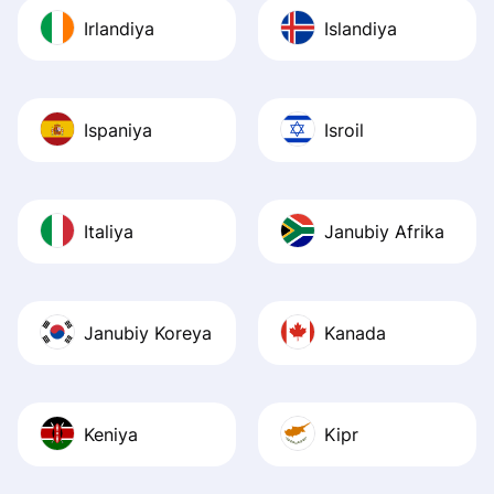
Irlandiya
Islandiya
Ispaniya
Isroil
Italiya
Janubiy Afrika
Janubiy Koreya
Kanada
Keniya
Kipr