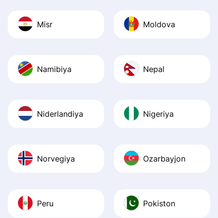
Misr
Moldova
Namibiya
Nepal
Niderlandiya
Nigeriya
Norvegiya
Ozarbayjon
Peru
Pokiston