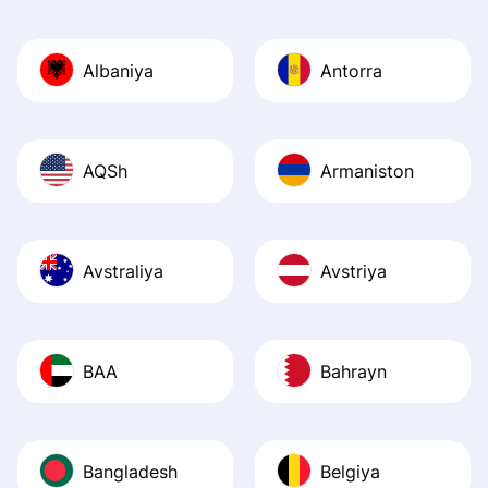
Also, the level u
journey was smo
Albaniya
Antorra
Recommend it!
AQSh
Armaniston
Avstraliya
Avstriya
BAA
Bahrayn
Bangladesh
Belgiya