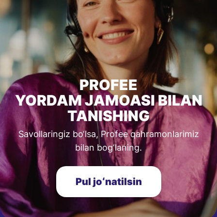
PROFEE
YORDAM JAMOASI BILAN
TANISHING
Savollaringiz bo‘lsa, Profee qahramonlarimiz
bilan bog‘laning.
Pul joʻnatilsin