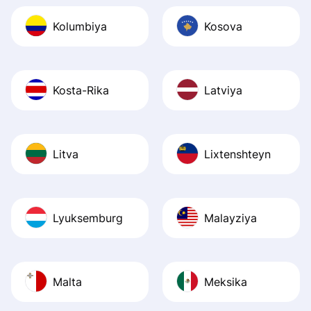
Kolumbiya
Kosova
Kosta-Rika
Latviya
Litva
Lixtenshteyn
Lyuksemburg
Malayziya
Malta
Meksika