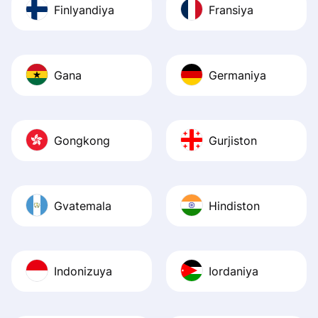
Finlyandiya
Fransiya
Gana
Germaniya
Gongkong
Gurjiston
Gvatemala
Hindiston
Indonizuya
Iordaniya