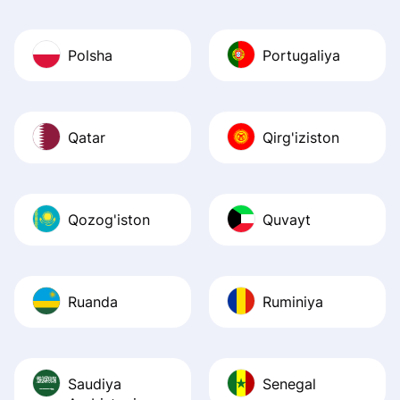
Polsha
Portugaliya
Qatar
Qirg'iziston
Qozog'iston
Quvayt
Ruanda
Ruminiya
Saudiya
Senegal