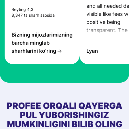
and all needed da
Reyting 4,3
visible like fees w
8,347 ta sharh asosida
positive being
transparent. The
Bizning mijozlarimizning
service is great, l
barcha minglab
transfers are fas
sharhlarini ko’ring
Lyan
the exchange rate
very good! The
customer suppor
at Profee is very 
& responsive. I h
few questions wh
first started usin
PROFEE ORQALI QAYERGA
app, and they we
PUL YUBORISHINGIZ
quick to provide 
MUMKINLIGINI BILIB OLING
and helpful answ