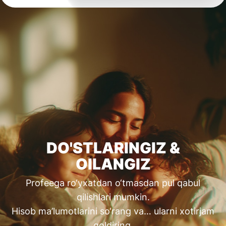
DO'STLARINGIZ &
OILANGIZ
Profeega ro‘yxatdan o‘tmasdan pul qabul
qilishlari mumkin.
Hisob ma’lumotlarini so‘rang va… ularni xotirjam
qoldiring.