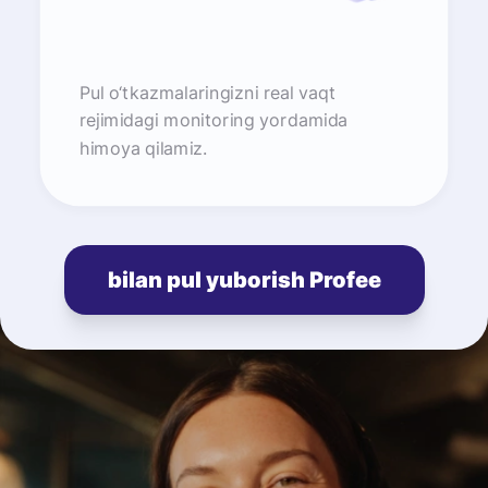
Pul o‘tkazmalaringizni real vaqt
rejimidagi monitoring yordamida
himoya qilamiz.
bilan pul yuborish Profee