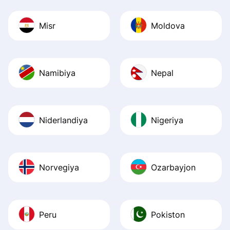
Misr
Moldova
Namibiya
Nepal
Niderlandiya
Nigeriya
Norvegiya
Ozarbayjon
Peru
Pokiston