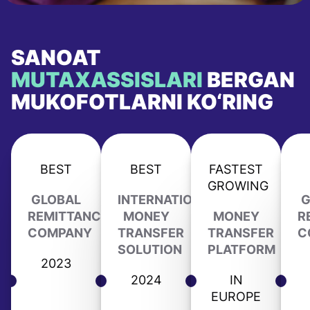
SANOAT
MUTAXASSISLARI
BERGAN
MUKOFOTLARNI KO‘RING
BEST
BEST
FASTEST
GROWING
GLOBAL
INTERNATIONAL
G
REMITTANCE
MONEY
MONEY
R
COMPANY
TRANSFER
TRANSFER
C
SOLUTION
PLATFORM
2023
2024
IN
EUROPE