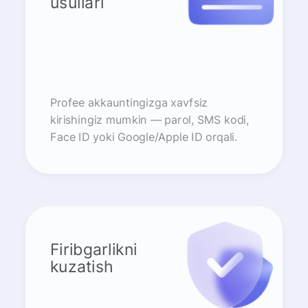
usullari
Profee akkauntingizga xavfsiz
kirishingiz mumkin — parol, SMS kodi,
Face ID yoki Google/Apple ID orqali.
Firibgarlikni
kuzatish