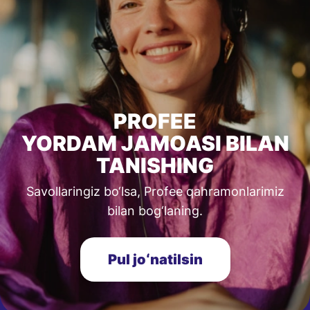
PROFEE
YORDAM JAMOASI BILAN
TANISHING
Savollaringiz bo‘lsa, Profee qahramonlarimiz
bilan bog‘laning.
Pul joʻnatilsin