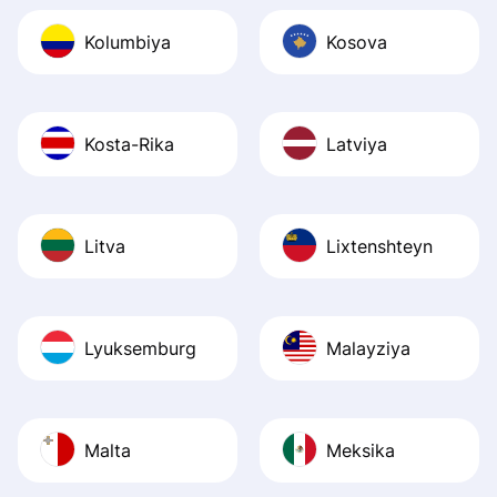
Kolumbiya
Kosova
Kosta-Rika
Latviya
Litva
Lixtenshteyn
Lyuksemburg
Malayziya
Malta
Meksika