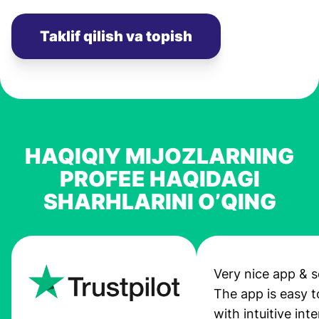
Taklif qilish va topish
HAQIQIY MIJOZLARNING
PROFEE HAQIDAGI
SHARHLARINI O’QING
Very nice app & s
The app is easy t
with intuitive int