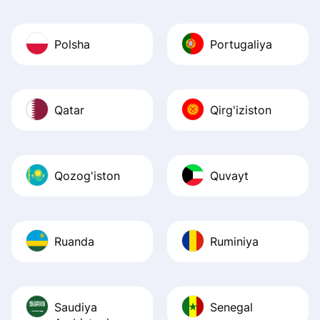
Polsha
Portugaliya
Qatar
Qirg'iziston
Qozog'iston
Quvayt
Ruanda
Ruminiya
Saudiya
Senegal