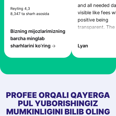
and all needed da
Reyting 4,3
visible like fees w
8,347 ta sharh asosida
positive being
transparent. The
Bizning mijozlarimizning
service is great, l
barcha minglab
transfers are fas
sharhlarini ko’ring
Lyan
the exchange rate
very good! The
customer suppor
at Profee is very 
& responsive. I h
few questions wh
first started usin
PROFEE ORQALI QAYERGA
app, and they we
PUL YUBORISHINGIZ
quick to provide 
MUMKINLIGINI BILIB OLING
and helpful answ