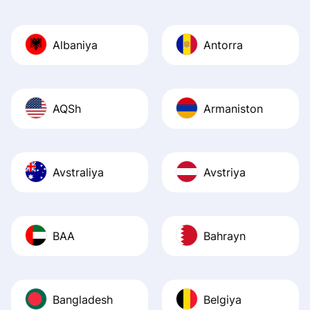
Also, the level u
journey was smo
Albaniya
Antorra
Recommend it!
AQSh
Armaniston
Avstraliya
Avstriya
BAA
Bahrayn
Bangladesh
Belgiya