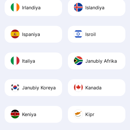
Irlandiya
Islandiya
Ispaniya
Isroil
Italiya
Janubiy Afrika
Janubiy Koreya
Kanada
Keniya
Kipr