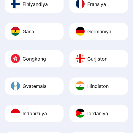
Finlyandiya
Fransiya
Gana
Germaniya
Gongkong
Gurjiston
Gvatemala
Hindiston
Indonizuya
Iordaniya