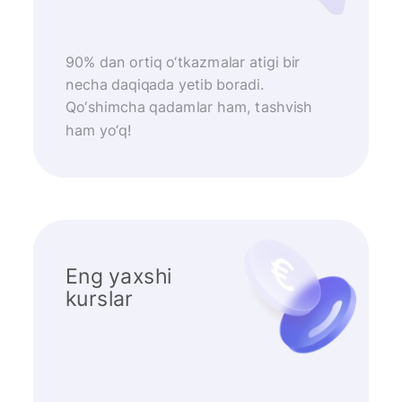
90% dan ortiq o‘tkazmalar atigi bir
necha daqiqada yetib boradi.
Qo‘shimcha qadamlar ham, tashvish
ham yo‘q!
Eng yaxshi
kurslar