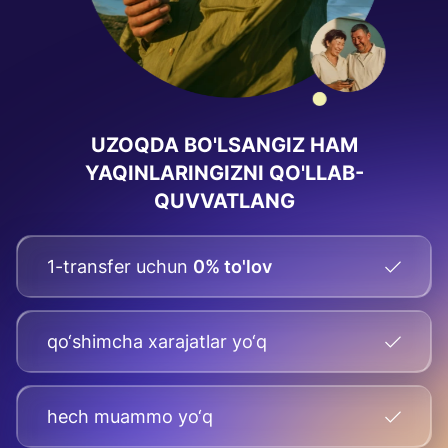
UZOQDA BO'LSANGIZ HAM
YAQINLARINGIZNI QO'LLAB-
QUVVATLANG
1-transfer uchun
0% to'lov
qo‘shimcha xarajatlar yo‘q
hech muammo yo‘q