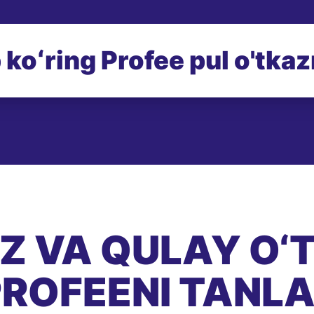
 koʻring Profee pul o'tka
EZ VA QULAY O‘
ROFEENI TANL