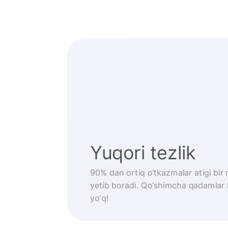
Yuqori tezlik
90% dan ortiq o‘tkazmalar atigi bi
yetib boradi. Qo‘shimcha qadamlar
yo‘q!