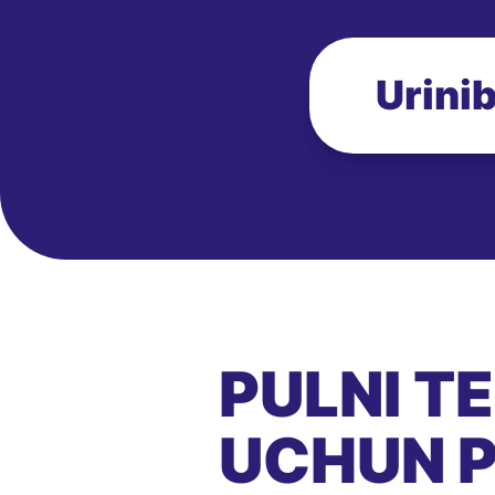
Urinib
PULNI T
UCHUN P