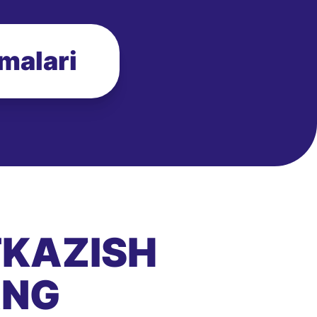
zmalari
TKAZISH
ANG