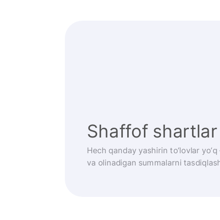
Shaffof shartlar
Hech qanday yashirin to‘lovlar yo‘q
va olinadigan summalarni tasdiqlash