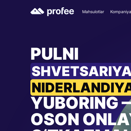
Mahsulotlar
Kompaniy
PULNI
SHVETSARIY
NIDERLANDIY
YUBORING 
OSON ONLA