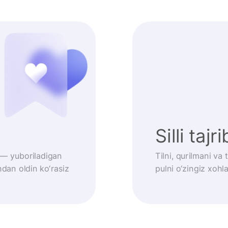
Silli tajr
 — yuboriladigan
Tilni, qurilmani va
dan oldin ko‘rasiz
pulni o‘zingiz xoh