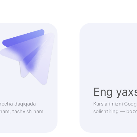
Eng yaxs
r necha daqiqada
Kurslarimizni Goog
 ham, tashvish ham
solishtiring — bozo