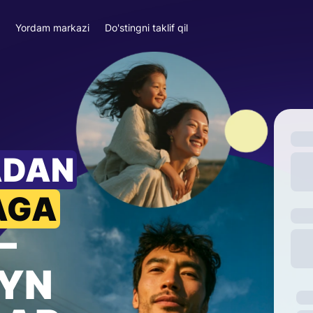
a
Yordam markazi
Do'stingni taklif qil
ADAN
AGA
—
YN