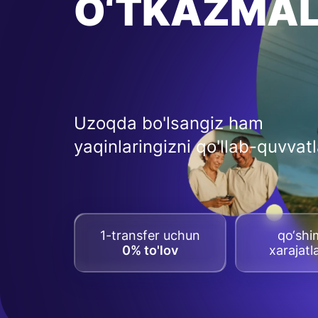
O‘TKAZMA
Uzoqda bo'lsangiz ham
yaqinlaringizni qo'llab-quvvat
1-transfer uchun
qo‘sh
0% to'lov
xarajatl