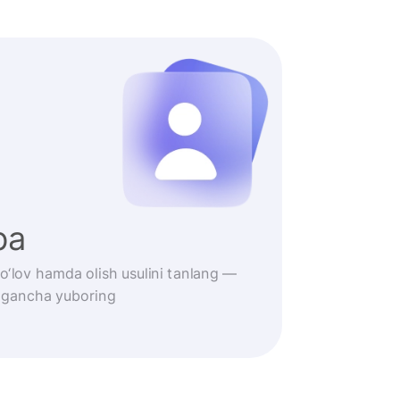
iba
 to‘lov hamda olish usulini tanlang —
lagancha yuboring