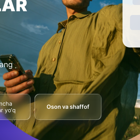
LAR
lang
imcha
Oson va shaffof
ar yo‘q