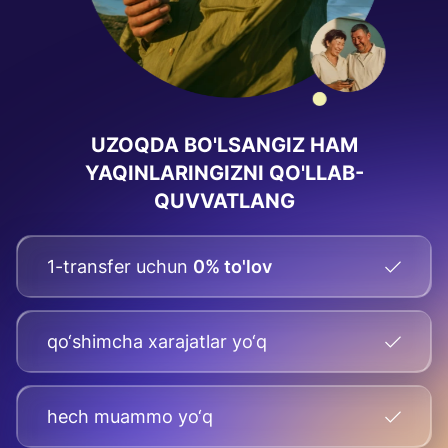
UZOQDA BO'LSANGIZ HAM
YAQINLARINGIZNI QO'LLAB-
QUVVATLANG
1-transfer uchun
0% to'lov
qo‘shimcha xarajatlar yo‘q
hech muammo yo‘q