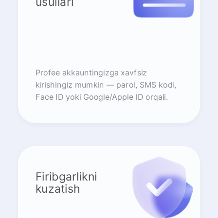
usullari
Profee akkauntingizga xavfsiz
kirishingiz mumkin — parol, SMS kodi,
Face ID yoki Google/Apple ID orqali.
Firibgarlikni
kuzatish