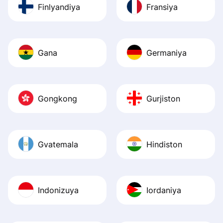
Finlyandiya
Fransiya
Gana
Germaniya
Gongkong
Gurjiston
Gvatemala
Hindiston
Indonizuya
Iordaniya