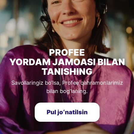
PROFEE
YORDAM JAMOASI BILAN
TANISHING
Savollaringiz bo‘lsa, Profee qahramonlarimiz
bilan bog‘laning.
Pul joʻnatilsin