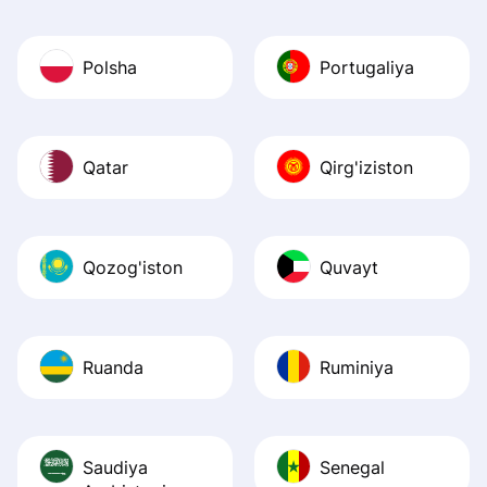
Polsha
Portugaliya
Qatar
Qirg'iziston
Qozog'iston
Quvayt
Ruanda
Ruminiya
Saudiya
Senegal