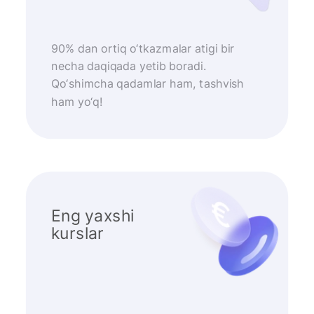
90% dan ortiq o‘tkazmalar atigi bir
necha daqiqada yetib boradi.
Qo‘shimcha qadamlar ham, tashvish
ham yo‘q!
Eng yaxshi
kurslar