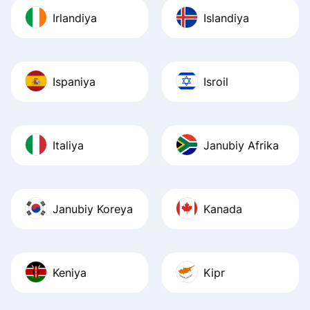
Irlandiya
Islandiya
Ispaniya
Isroil
Italiya
Janubiy Afrika
Janubiy Koreya
Kanada
Keniya
Kipr