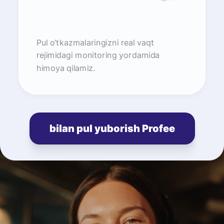
Pul o‘tkazmalaringizni real vaqt
rejimidagi monitoring yordamida
himoya qilamiz.
bilan pul yuborish Profee