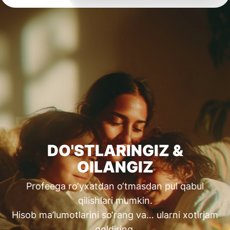
DO'STLARINGIZ &
OILANGIZ
Profeega ro‘yxatdan o‘tmasdan pul qabul
qilishlari mumkin.
Hisob ma’lumotlarini so‘rang va… ularni xotirjam
qoldiring.