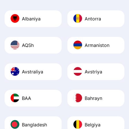
Also, the level u
journey was smo
Albaniya
Antorra
Recommend it!
AQSh
Armaniston
Avstraliya
Avstriya
BAA
Bahrayn
Bangladesh
Belgiya