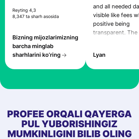
and all needed da
Reyting 4,3
visible like fees w
8,347 ta sharh asosida
positive being
transparent. The
Bizning mijozlarimizning
service is great, l
barcha minglab
transfers are fas
sharhlarini ko’ring
Lyan
the exchange rate
very good! The
customer suppor
at Profee is very 
& responsive. I h
few questions wh
first started usin
PROFEE ORQALI QAYERGA
app, and they we
PUL YUBORISHINGIZ
quick to provide 
MUMKINLIGINI BILIB OLING
and helpful answ