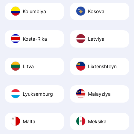
Kolumbiya
Kosova
Kosta-Rika
Latviya
Litva
Lixtenshteyn
Lyuksemburg
Malayziya
Malta
Meksika