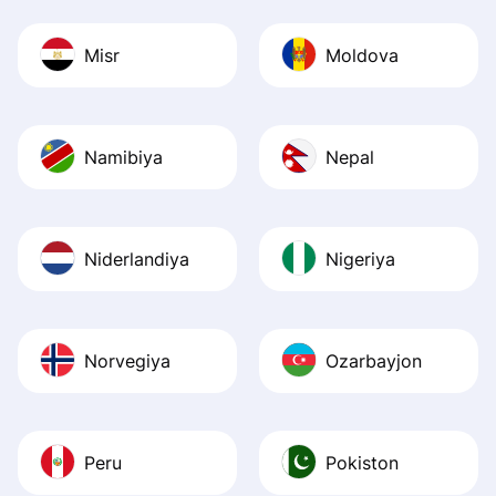
Misr
Moldova
Namibiya
Nepal
Niderlandiya
Nigeriya
Norvegiya
Ozarbayjon
Peru
Pokiston