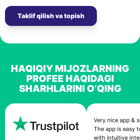
Taklif qilish va topish
HAQIQIY MIJOZLARNING
PROFEE HAQIDAGI
SHARHLARINI O’QING
Very nice app & s
The app is easy t
with intuitive int