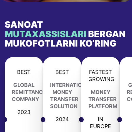
SANOAT
MUTAXASSISLARI
BERGAN
MUKOFOTLARNI KO‘RING
BEST
BEST
FASTEST
GROWING
GLOBAL
INTERNATIONAL
G
REMITTANCE
MONEY
MONEY
R
COMPANY
TRANSFER
TRANSFER
C
SOLUTION
PLATFORM
2023
2024
IN
EUROPE