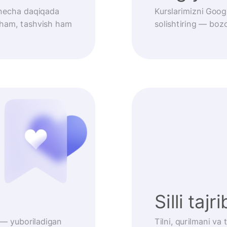
r necha daqiqada
Kurslarimizni Goog
 ham, tashvish ham
solishtiring — bozo
Silli tajr
 — yuboriladigan
Tilni, qurilmani va