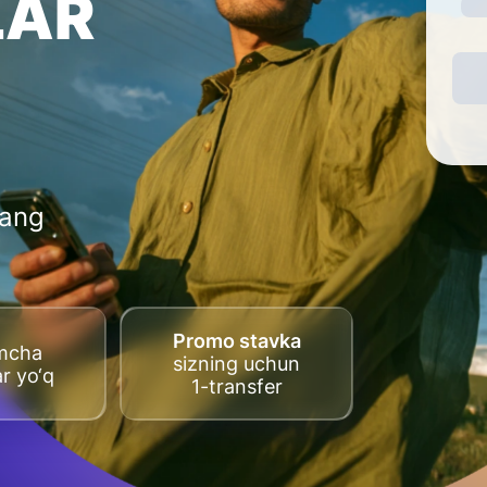
LAR
lang
Promo stavka
imcha
sizning uchun
ar yo‘q
1-transfer