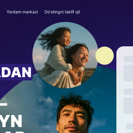
a
Yordam markazi
Do'stingni taklif qil
ADAN
—
YN