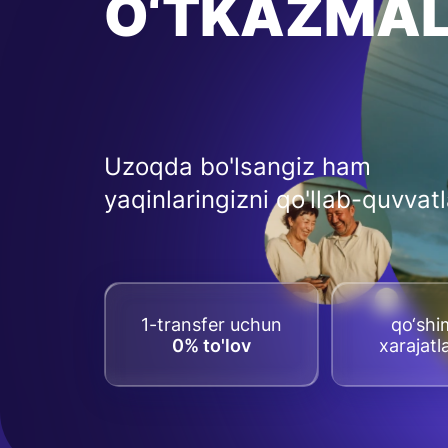
O‘TKAZMA
Uzoqda bo'lsangiz ham
yaqinlaringizni qo'llab-quvvat
1-transfer uchun
qo‘sh
0% to'lov
xarajatl