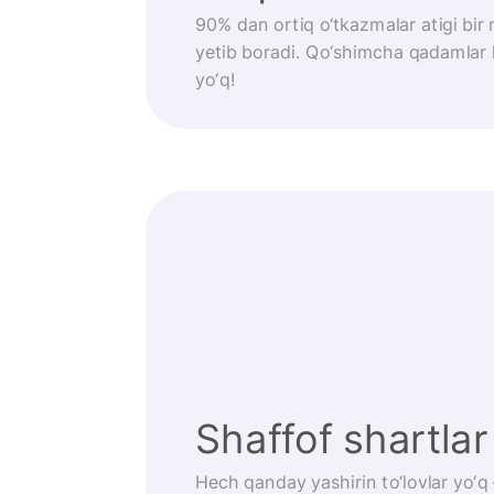
90% dan ortiq o‘tkazmalar atigi bi
yetib boradi. Qo‘shimcha qadamlar
yo‘q!
Shaffof shartlar
Hech qanday yashirin to‘lovlar yo‘q