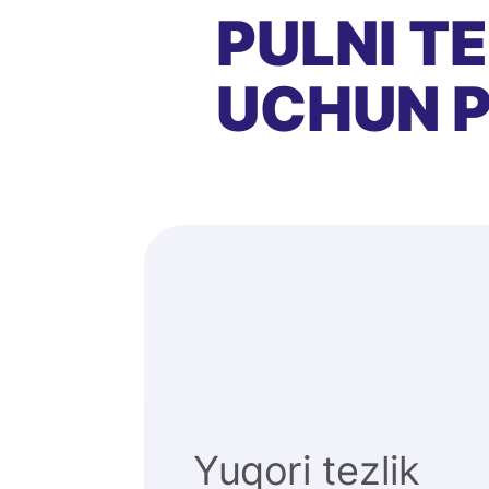
PULNI T
UCHUN P
Yuqori tezlik