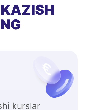
TKAZISH
ANG
hi kurslar