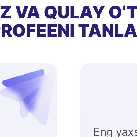
EZ VA QULAY O‘
ROFEENI TANL
Eng yaxs