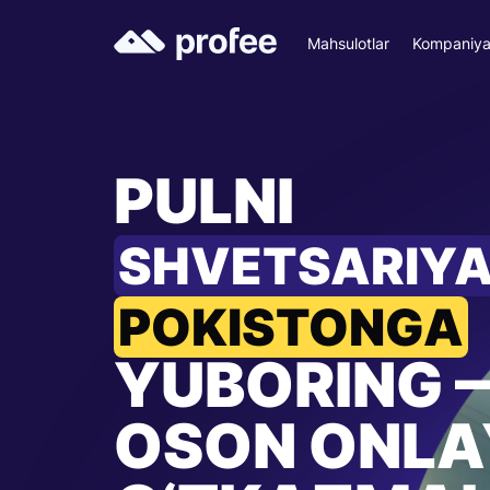
Mahsulotlar
Kompaniy
PULNI
SHVETSARIY
POKISTONGA
YUBORING 
OSON ONLA