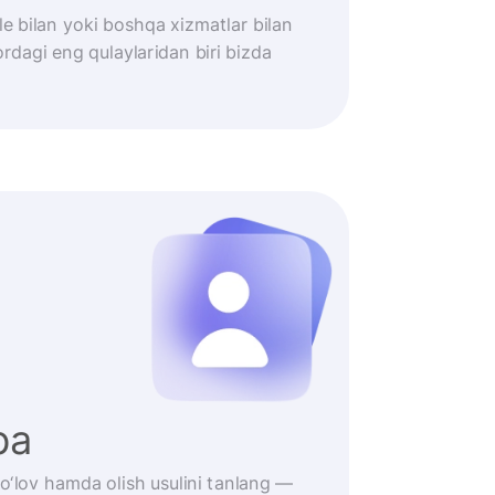
le bilan yoki boshqa xizmatlar bilan
rdagi eng qulaylaridan biri bizda
iba
 to‘lov hamda olish usulini tanlang —