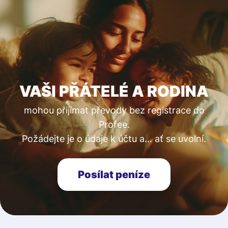
VAŠI PŘÁTELÉ A RODINA
mohou přijímat převody bez registrace do
Profee.
Požádejte je o údaje k účtu a… ať se uvolní.
Posílat peníze