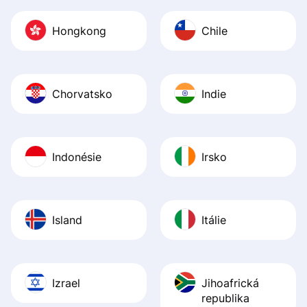
Hongkong
Chile
Chorvatsko
Indie
Indonésie
Irsko
Island
Itálie
Izrael
Jihoafrická
republika