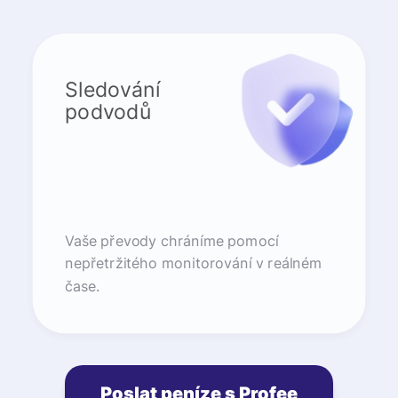
Sledování
podvodů
Vaše převody chráníme pomocí
nepřetržitého monitorování v reálném
čase.
Poslat peníze s Profee