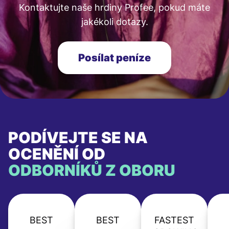
Kontaktujte naše hrdiny Profee, pokud máte
jakékoli dotazy.
Posílat peníze
PODÍVEJTE SE NA
OCENĚNÍ OD
ODBORNÍKŮ Z OBORU
BEST
BEST
FASTEST