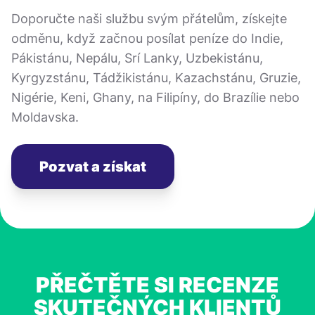
Doporučte naši službu svým přátelům, získejte
odměnu, když začnou posílat peníze do Indie,
Pákistánu, Nepálu, Srí Lanky, Uzbekistánu,
Kyrgyzstánu, Tádžikistánu, Kazachstánu, Gruzie,
Nigérie, Keni, Ghany, na Filipíny, do Brazílie nebo
Moldavska.
Pozvat a získat
PŘEČTĚTE SI RECENZE
SKUTEČNÝCH KLIENTŮ