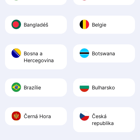
Bangladéš
Belgie
Bosna a
Botswana
Hercegovina
Brazílie
Bulharsko
Černá Hora
Česká
republika