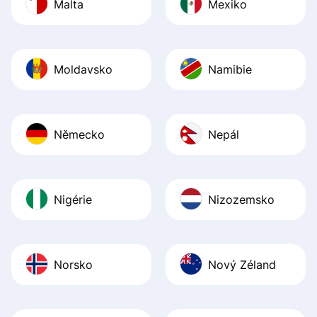
Malta
Mexiko
Moldavsko
Namibie
Německo
Nepál
Nigérie
Nizozemsko
Norsko
Nový Zéland