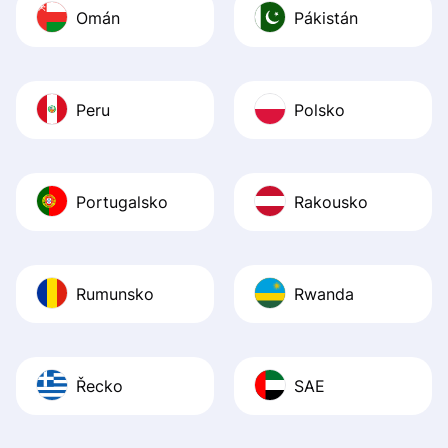
Omán
Pákistán
Peru
Polsko
Portugalsko
Rakousko
Rumunsko
Rwanda
Řecko
SAE