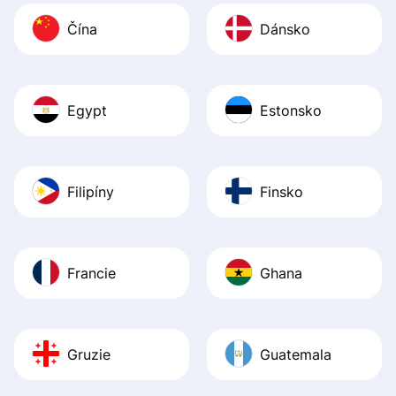
Čína
Dánsko
Egypt
Estonsko
Filipíny
Finsko
Francie
Ghana
Gruzie
Guatemala