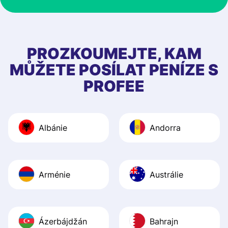
at Profee is very 
& responsive. I h
few questions wh
first started usin
PROZKOUMEJTE, KAM
app, and they we
MŮŽETE POSÍLAT PENÍZE S
quick to provide 
PROFEE
and helpful answ
Also, the level u
journey was smo
Albánie
Andorra
Recommend it!
Arménie
Austrálie
Ázerbájdžán
Bahrajn