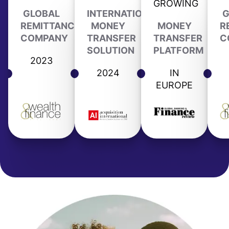
GROWING
GLOBAL
INTERNATIONAL
G
REMITTANCE
MONEY
MONEY
R
COMPANY
TRANSFER
TRANSFER
C
SOLUTION
PLATFORM
2023
2024
IN
EUROPE