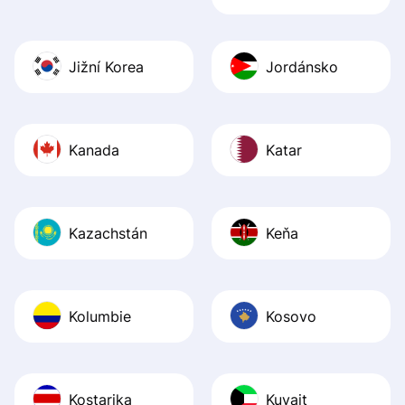
Jižní Korea
Jordánsko
Kanada
Katar
Kazachstán
Keňa
Kolumbie
Kosovo
Kostarika
Kuvajt