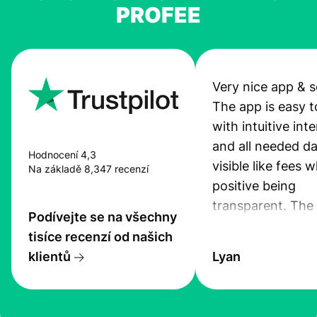
PROFEE
Very nice app & s
The app is easy t
with intuitive int
and all needed da
Hodnocení 4,3
visible like fees w
Na základě 8,347 recenzí
positive being
transparent. The
Podívejte se na všechny
service is great, l
tisíce recenzí od našich
transfers are fas
klientů
Lyan
the exchange rate
very good! The
customer suppor