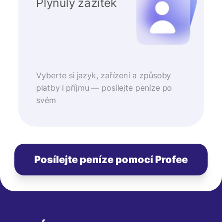
Plynulý zážitek
Vyberte si jazyk, zařízení a způsoby
platby i příjmu — posílejte peníze po
svém
Posílejte peníze pomocí Profee