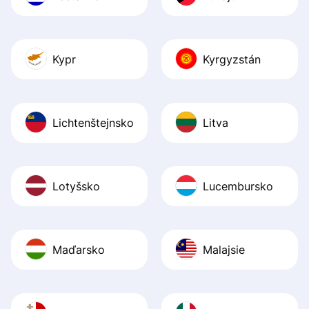
Kypr
Kyrgyzstán
Lichtenštejnsko
Litva
Lotyšsko
Lucembursko
Maďarsko
Malajsie