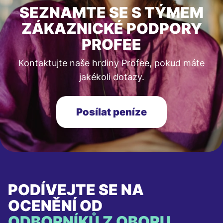
SEZNAMTE SE S TÝMEM
ZÁKAZNICKÉ PODPORY
PROFEE
Kontaktujte naše hrdiny Profee, pokud máte
jakékoli dotazy.
Posílat peníze
PODÍVEJTE SE NA
OCENĚNÍ OD
ODBORNÍKŮ Z OBORU