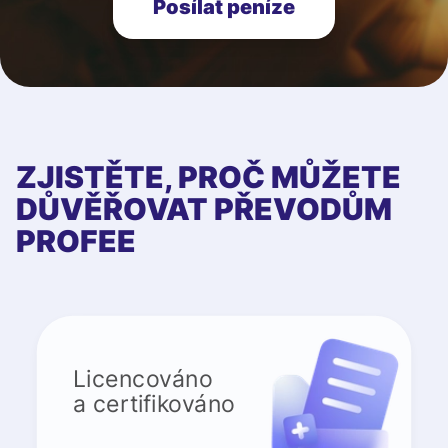
Posílat peníze
ZJISTĚTE, PROČ MŮŽETE
DŮVĚŘOVAT PŘEVODŮM
PROFEE
Licencováno
a certifikováno