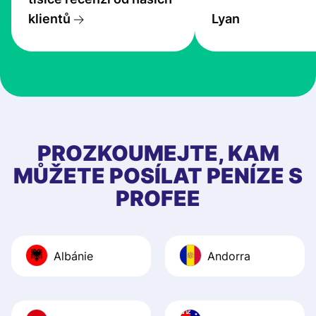
transfers are fas
klientů
Lyan
the exchange rate
very good! The
customer suppor
at Profee is very 
& responsive. I h
few questions wh
first started usin
PROZKOUMEJTE, KAM
app, and they we
MŮŽETE POSÍLAT PENÍZE S
quick to provide 
PROFEE
and helpful answ
Also, the level u
journey was smo
Albánie
Andorra
Recommend it!