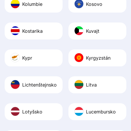
Kolumbie
Kosovo
Kostarika
Kuvajt
Kypr
Kyrgyzstán
Lichtenštejnsko
Litva
Lotyšsko
Lucembursko