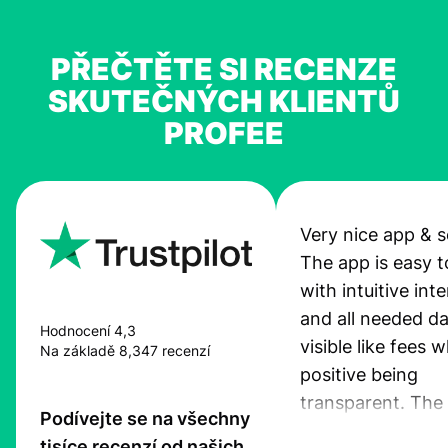
PŘEČTĚTE SI RECENZE
SKUTEČNÝCH KLIENTŮ
PROFEE
Very nice app & s
The app is easy t
with intuitive int
and all needed da
Hodnocení 4,3
visible like fees w
Na základě 8,347 recenzí
positive being
transparent. The
Podívejte se na všechny
service is great, l
tisíce recenzí od našich