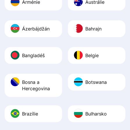
Arménie
Austrálie
Ázerbájdžán
Bahrajn
Bangladéš
Belgie
Bosna a
Botswana
Hercegovina
Brazílie
Bulharsko