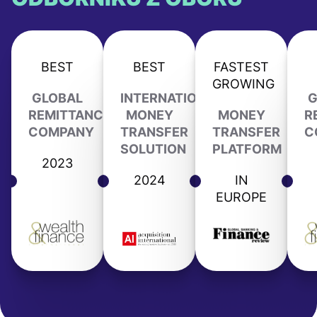
BEST
BEST
FASTEST
GROWING
GLOBAL
INTERNATIONAL
G
REMITTANCE
MONEY
MONEY
R
COMPANY
TRANSFER
TRANSFER
C
SOLUTION
PLATFORM
2023
2024
IN
EUROPE