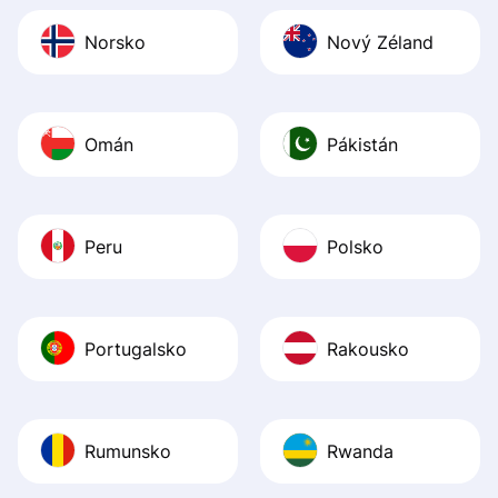
Norsko
Nový Zéland
Omán
Pákistán
Peru
Polsko
Portugalsko
Rakousko
Rumunsko
Rwanda