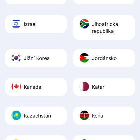
Izrael
Jihoafrická
republika
Jižní Korea
Jordánsko
Kanada
Katar
Kazachstán
Keňa