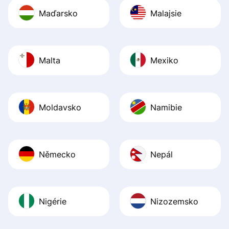
Maďarsko
Malajsie
Malta
Mexiko
Moldavsko
Namibie
Německo
Nepál
Nigérie
Nizozemsko