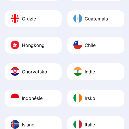
Gruzie
Guatemala
Hongkong
Chile
Chorvatsko
Indie
Indonésie
Irsko
Island
Itálie