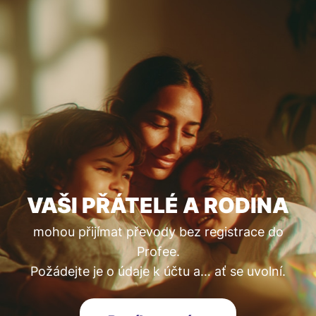
VAŠI PŘÁTELÉ A RODINA
mohou přijímat převody bez registrace do
Profee.
Požádejte je o údaje k účtu a… ať se uvolní.