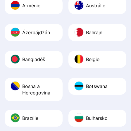
Arménie
Austrálie
Ázerbájdžán
Bahrajn
Bangladéš
Belgie
Bosna a
Botswana
Hercegovina
Brazílie
Bulharsko