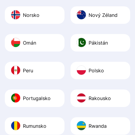
Norsko
Nový Zéland
Omán
Pákistán
Peru
Polsko
Portugalsko
Rakousko
Rumunsko
Rwanda