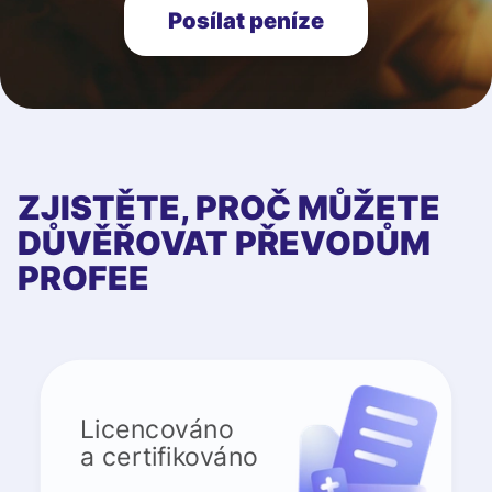
Posílat peníze
ZJISTĚTE, PROČ MŮŽETE
DŮVĚŘOVAT PŘEVODŮM
PROFEE
Licencováno
a certifikováno