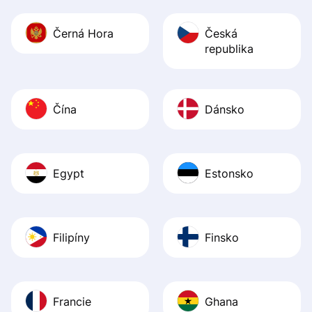
Černá Hora
Česká
republika
Čína
Dánsko
Egypt
Estonsko
Filipíny
Finsko
Francie
Ghana