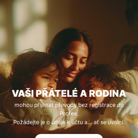
VAŠI PŘÁTELÉ A RODINA
mohou přijímat převody bez registrace do
Profee.
Požádejte je o údaje k účtu a… ať se uvolní.