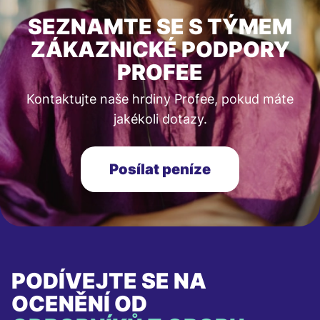
SEZNAMTE SE S TÝMEM
ZÁKAZNICKÉ PODPORY
PROFEE
Kontaktujte naše hrdiny Profee, pokud máte
jakékoli dotazy.
Posílat peníze
PODÍVEJTE SE NA
OCENĚNÍ OD