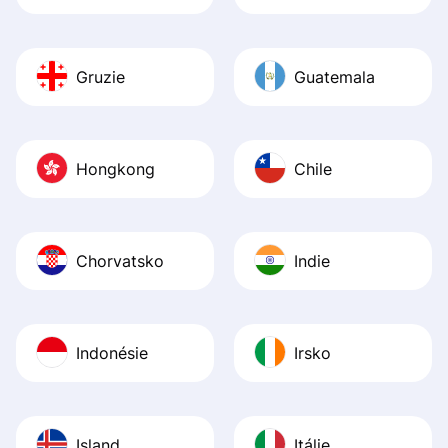
Gruzie
Guatemala
Hongkong
Chile
Chorvatsko
Indie
Indonésie
Irsko
Island
Itálie