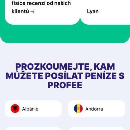
tisíce recenzí od našich
transfers are fas
klientů
Lyan
the exchange rate
very good! The
customer suppor
at Profee is very 
& responsive. I h
few questions wh
first started usin
PROZKOUMEJTE, KAM
app, and they we
MŮŽETE POSÍLAT PENÍZE S
quick to provide 
PROFEE
and helpful answ
Also, the level u
journey was smo
Albánie
Andorra
Recommend it!