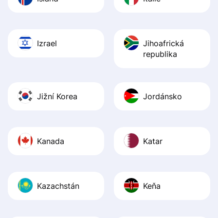
Izrael
Jihoafrická
republika
Jižní Korea
Jordánsko
Kanada
Katar
Kazachstán
Keňa