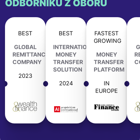
ODBORNÍKŮ Z OBORU
BEST
BEST
FASTEST
GROWING
GLOBAL
INTERNATIONAL
G
REMITTANCE
MONEY
MONEY
R
COMPANY
TRANSFER
TRANSFER
C
SOLUTION
PLATFORM
2023
2024
IN
EUROPE