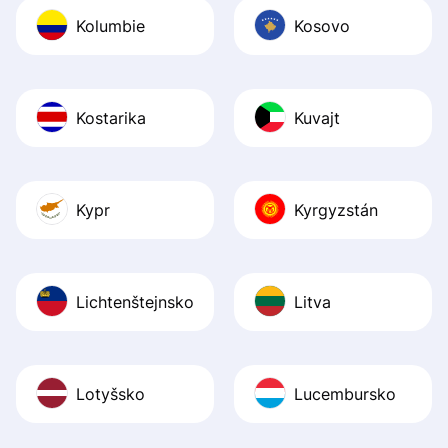
Kolumbie
Kosovo
Kostarika
Kuvajt
Kypr
Kyrgyzstán
Lichtenštejnsko
Litva
Lotyšsko
Lucembursko