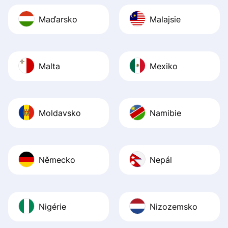
Maďarsko
Malajsie
Malta
Mexiko
Moldavsko
Namibie
Německo
Nepál
Nigérie
Nizozemsko